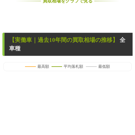
買取相場をグラフで見る
【
実働車
｜過去
10
年
間の買取相場の推移】
全
車種
最高額
平均落札額
最低額