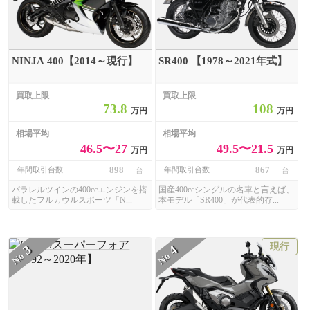
NINJA 400【2014～現行】
SR400 【1978～2021年式】
買取上限
買取上限
73.8
108
万円
万円
相場平均
相場平均
46.5〜27
49.5〜21.5
万円
万円
898
867
年間取引台数
年間取引台数
台
台
パラレルツインの400ccエンジンを搭
国産400ccシングルの名車と言えば、
載したフルカウルスポーツ「N...
本モデル「SR400」が代表的存...
現行
3
4
No
No