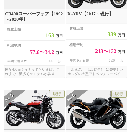
CB400スーパーフォア【1992
X-ADV【2017～現行】
～2020年】
買取上限
買取上限
339
163
万円
万円
相場平均
相場平均
213〜132
77.6〜34.2
万円
万円
726
年間取引台数
台
846
年間取引台数
台
国産400㏄ネイキッドといえば、こ
「X-ADV」は2017年4月に登場した
れまでに数多くのモデルが各メ...
ホンダの大型アドベンチャーバイ...
現行
現行
5
6
No
No