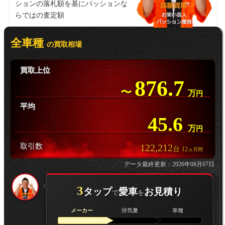
ションの落札額を基にパッションな
らではの査定額
全車種
の買取相場
買取上位
876.7
〜
万
円
平均
45.6
万
円
取引数
122,212
台
12
ヵ月間
データ最終更新：2026年08月07日
3
タップ
愛車
お見積り
で
を
メーカー
排気量
車種