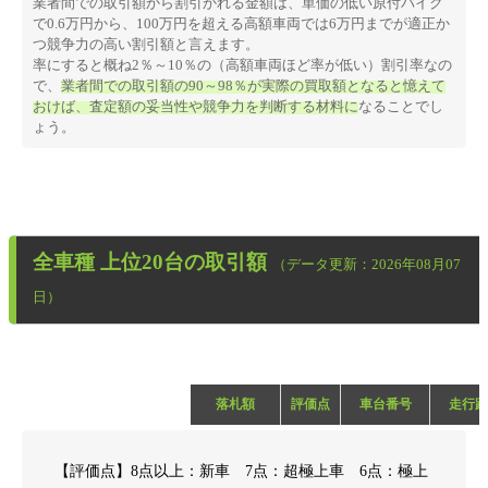
業者間での取引額から割引かれる金額は、単価の低い原付バイク
で0.6万円から、100万円を超える高額車両では6万円までが適正か
つ競争力の高い割引額と言えます。
率にすると概ね2％～10％の（高額車両ほど率が低い）割引率なの
で、
業者間での取引額の90～98％が実際の買取額となると憶えて
おけば、査定額の妥当性や競争力を判断する材料に
なることでし
ょう。
全車種
上位20台の取引額
（データ更新：2026年08月07
日）
落札額
評価点
車台番号
走行距
【評価点】8点以上：新車 7点：超極上車 6点：極上