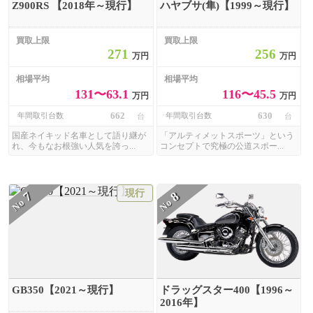
Z900RS 【2018年～現行】
ハヤブサ(隼)【1999～現行】
買取上限
買取上限
271
256
万円
万円
相場平均
相場平均
131〜63.1
116〜45.5
万円
万円
662
630
年間取引台数
年間取引台数
台
台
国産ネイキッド名車として語り継が
「アルティメットスポーツ」という
れ、今もなお根強い人気を誇っ...
コンセプトで究極の公道スポー...
現行
7
8
No
No
GB350【2021～現行】
ドラッグスター400【1996～
2016年】