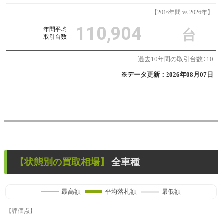
【2016年間 vs 2026年】
110,904
年間平均
台
取引台数
過去10年間の取引台数÷10
※データ更新：2026年08月07日
【状態別の買取相場】
全車種
最高額
平均落札額
最低額
【評価点】