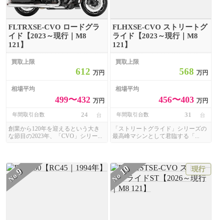
FLTRXSE-CVO ロードグラ
FLHXSE-CVO ストリートグ
イド【2023～現行｜M8
ライド【2023～現行｜M8
121】
121】
買取上限
買取上限
612
568
万円
万円
相場平均
相場平均
499〜432
456〜403
万円
万円
24
31
年間取引台数
年間取引台数
台
台
創業から120年を迎えるという大き
「ストリートグライド」シリーズの
な節目の2023年、「CVO」シリー...
最高峰マシンとして君臨する「...
10
現行
9
No
No