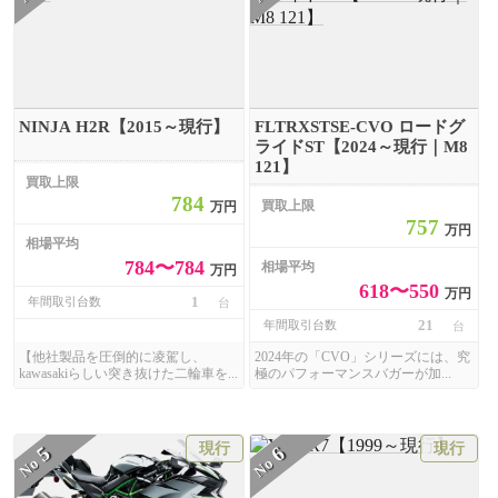
NINJA H2R【2015～現行】
FLTRXSTSE-CVO ロードグ
ライドST【2024～現行｜M8
121】
買取上限
784
買取上限
万円
757
万円
相場平均
784〜784
相場平均
万円
618〜550
万円
1
年間取引台数
台
21
年間取引台数
台
【他社製品を圧倒的に凌駕し、
2024年の「CVO」シリーズには、究
kawasakiらしい突き抜けた二輪車を...
極のパフォーマンスバガーが加...
現行
現行
5
6
No
No