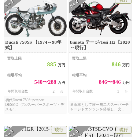
1
2
No
No
Ducati 750SS 【1974～98年
bimota テージ/Tesi H2【2020
式】
～現行】
買取上限
買取上限
885
846
万円
万円
相場平均
相場平均
540〜288
846〜846
万円
万円
2
1
年間取引台数
年間取引台数
台
台
初代Ducati 750Supersport
DESMO（750スーパースポーツ・デ
量販車として唯一無二のスーパーチ
スモ/...
ャージドエンジンを搭載し、文...
現行
現行
3
4
No
No