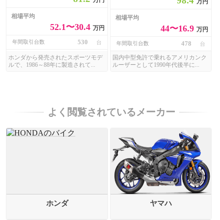
98.4
万円
万円
相場平均
相場平均
52.1〜30.4
44〜16.9
万円
万円
530
年間取引台数
台
478
年間取引台数
台
ホンダから発売されたスポーツモデ
国内中型免許で乗れるアメリカンク
ルで、1986～88年に製造されて...
ルーザーとして1990年代後半に...
よく閲覧されているメーカー
ホンダ
ヤマハ