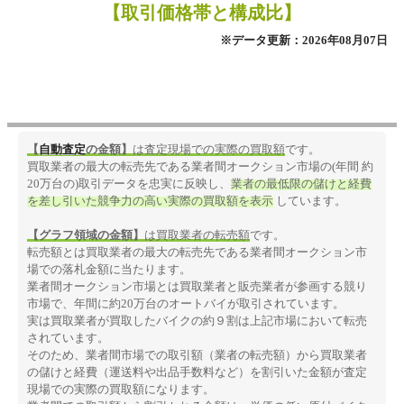
【取引価格帯と構成比】
※データ更新：2026年08月07日
【
自動査定
の金額】
は査定現場での実際の買取額
です。
買取業者の最大の転売先である業者間オークション市場の(年間 約
20万台の)取引データを忠実に反映し、
業者の最低限の儲けと経費
を差し引いた競争力の高い実際の買取額を表示
しています。
【グラフ領域の金額】
は買取業者の転売額
です。
転売額とは買取業者の最大の転売先である業者間オークション市
場での落札金額に当たります。
業者間オークション市場とは買取業者と販売業者が参画する競り
市場で、年間に約20万台のオートバイが取引されています。
実は買取業者が買取したバイクの約９割は上記市場において転売
されています。
そのため、業者間市場での取引額（業者の転売額）から買取業者
の儲けと経費（運送料や出品手数料など）を割引いた金額が査定
現場での実際の買取額になります。