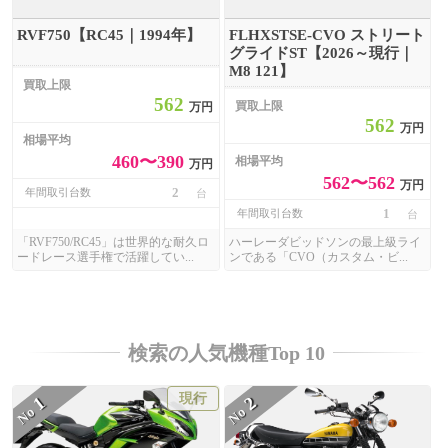
RVF750【RC45｜1994年】
FLHXSTSE-CVO ストリート
グライドST【2026～現行｜
M8 121】
買取上限
562
買取上限
万円
562
万円
相場平均
460〜390
相場平均
万円
562〜562
万円
2
年間取引台数
台
1
年間取引台数
台
「RVF750/RC45」は世界的な耐久ロ
ハーレーダビッドソンの最上級ライ
ードレース選手権で活躍してい...
ンである「CVO（カスタム・ビ...
検索の人気機種Top 10
現行
1
2
No
No