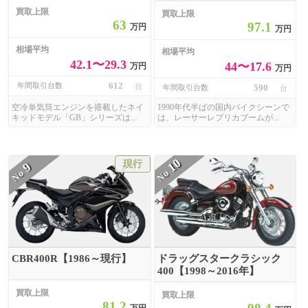
買取上限
買取上限
63
97.1
万円
万円
相場平均
相場平均
42.1〜29.3
44〜17.6
万円
万円
612
年間取引台数
台
590
年間取引台数
台
空冷単気筒エンジンを搭載したネイ
1990年代半ばの国内バイクシーンで
キッドモデル「GB」シリーズは...
は、レーサーレプリカブームが...
10
現行
9
No
No
CBR400R【1986～現行】
ドラッグスタークラシック
400【1998～2016年】
買取上限
買取上限
81.2