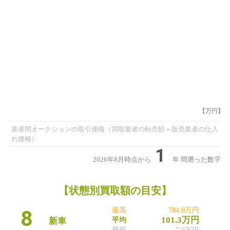
【万円】
業者間オークションの取引価格（買取業者の転売額＝販売業者の仕入
れ価格）
1
2026年8月時点から
年
間遡った数字
【状態別買取額の目安】
8
最高
784.0万円
101.3万円
新車
平均
最低