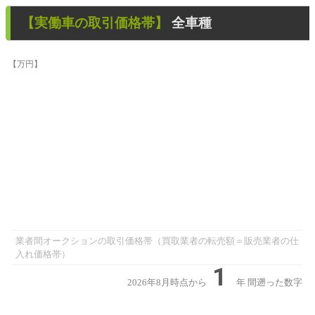
【
実働車
の取引価格帯】
全車種
【万円】
業者間オークションの取引価格帯（買取業者の転売額＝販売業者の仕
入れ価格帯）
1
2026年8月時点から
年
間遡った数字