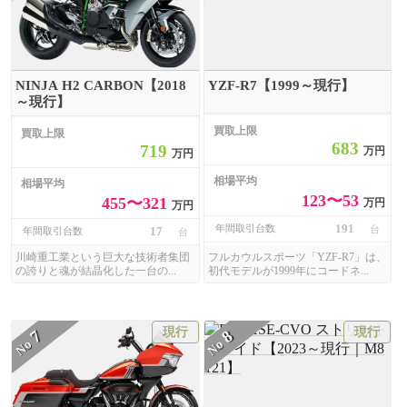
NINJA H2 CARBON【2018
YZF-R7【1999～現行】
～現行】
買取上限
買取上限
683
719
万円
万円
相場平均
相場平均
123〜53
455〜321
万円
万円
191
年間取引台数
台
17
年間取引台数
台
川崎重工業という巨大な技術者集団
フルカウルスポーツ「YZF-R7」は、
の誇りと魂が結晶化した一台の...
初代モデルが1999年にコードネ...
現行
現行
7
8
No
No