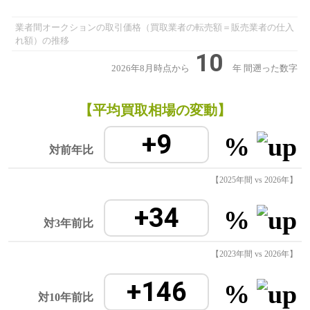
業者間オークションの取引価格（買取業者の転売額＝販売業者の仕入
れ額）の推移
10
2026年8月時点から
年
間遡った数字
【平均買取相場の変動】
+9
%
対前年比
【2025年間 vs 2026年】
+34
%
対3年前比
【2023年間 vs 2026年】
+146
%
対10年前比