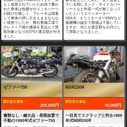
らく放置されていたため埃で覆わ
ている間にタンク・サイドカバー
れた車体は色褪せやメッキパーツ
ソートなど外装一式が無くなって
の錆びが激しく、ブレーキは固着
いたというエリミネーター
して車体の押し引きもままならな
250LX。エリミネーター250Vなど
い状態でしたが、弊社整備工場で
後継機の誕生で相場は下落してい
のレストア後の価値を見込んで買
ますが、何とか査定額をお付けし
取対象となり9万円の査定額が付き
て買取となりました。
ました。
ゼファー750
NSR250R
買取査定価格
買取査定価格
200,000円
10,000円
書類なし・鍵欠品・長期放置で
一目見てスクラップと判る1989
不動の1990年式ゼファー750
年式NSR250R