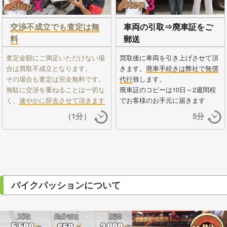
交渉不成立でも査定は無
車両の引取⇒廃車証をご
料
郵送
査定金額にご満足いただけない場
買取後に車両を引き上げさせて頂
合は買取不成立となります。
きます。
廃車手続きは弊社で無償
その場合も査定は完全無料です。
代行
致します。
無駄に交渉を重ねることは一切な
廃車証のコピーは10日～2週間程
く、
速やかに辞去させて頂きます
でお客様のお手元に届きます
（1分）
5分
バイクパッションについて