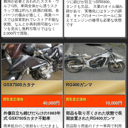
費用が必要と言われたスズキ・ウ
ツに錆びが目立つSRX600。
ルフ125。車両全体から漂うスク
タンクも欠品。 大量のオイル漏れ
ラップ感は朽ちた鉄屑の様相。各
跡があり、実働化にはタンクの調
パーツの傷みが激しく、商業ベー
達、キャブのオーバーホールに加
スでは採算割れでレストア不能な
えてエンジンの修理も必要な状態
状態。なんとか再利用可能なパー
です
ツを見出し無料引取りではなく
2,000円で買取。
GSX750Sカタナ
RG400ガンマ
買取査定価格
買取査定価格
40,000円
10,000円
外傷目立ち錆びだらけの1983年
部品を取り尽くされた状態で長
式 GSX750Sカタナ不動車
期放置されたRG400ガンマ
廃車処分のご依頼をいただきまし
部品取り用途のドナー車両で利用