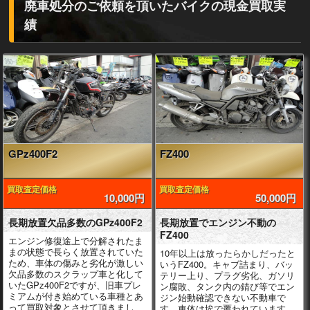
廃車処分のご依頼を頂いたバイクの現金買取実
績
GPz400F2
FZ400
買取査定価格
買取査定価格
10,000円
50,000円
長期放置欠品多数のGPz400F2
長期放置でエンジン不動の
FZ400
エンジン修復途上で分解されたま
まの状態で長らく放置されていた
10年以上は放ったらかしだったと
ため、車体の傷みと劣化が激しい
いうFZ400。キャブ詰まり、バッ
欠品多数のスクラップ車と化して
テリー上り、プラグ劣化、ガソリ
いたGPz400F2ですが、旧車プレ
ン腐敗、タンク内の錆び等でエン
ミアムが付き始めている車種とあ
ジン始動確認できない不動車で
って買取対象とさせて頂きまし
す。車体は埃で覆われています