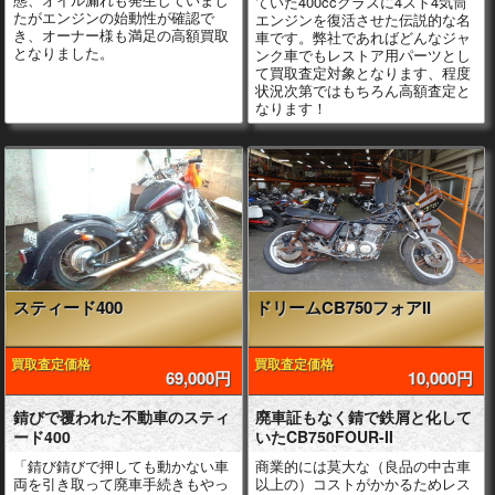
ていた400ccクラスに4スト4気筒
たがエンジンの始動性が確認で
エンジンを復活させた伝説的な名
き、オーナー様も満足の高額買取
車です。弊社であればどんなジャ
となりました。
ンク車でもレストア用パーツとし
て買取査定対象となります、程度
状況次第ではもちろん高額査定と
なります！
スティード400
ドリームCB750フォアII
買取査定価格
買取査定価格
69,000円
10,000円
錆びで覆われた不動車のスティ
廃車証もなく錆で鉄屑と化して
ード400
いたCB750FOUR-II
「錆び錆びで押しても動かない車
商業的には莫大な（良品の中古車
両を引き取って廃車手続きもやっ
以上の）コストがかかるためレス