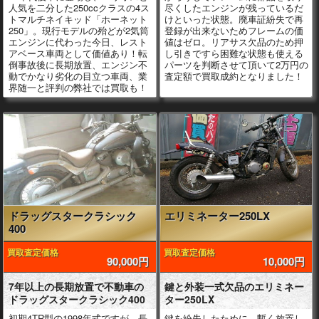
人気を二分した250ccクラスの4ス
尽くしたエンジンが残っているだ
トマルチネイキッド「ホーネット
けといった状態。廃車証紛失で再
250」。現行モデルの殆どが2気筒
登録が出来ないためフレームの価
エンジンに代わった今日、レスト
値はゼロ。リアサス欠品のため押
アベース車両として価値あり！転
し引きですら困難な状態も使える
倒事故後に長期放置、エンジン不
パーツを判断させて頂いて2万円の
動でかなり劣化の目立つ車両、業
査定額で買取成約となりました！
界随一と評判の弊社では買取も！
ドラッグスタークラシック
エリミネーター250LX
400
買取査定価格
買取査定価格
90,000円
10,000円
7年以上の長期放置で不動車の
鍵と外装一式欠品のエリミネー
ドラッグスタークラシック400
ター250LX
初期4TR型の1998年式ですが、長
鍵を紛失したために、暫く放置し