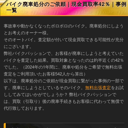
バイク廃車処分のご依頼｜現金買取率42％｜事例
一覧
事故車や動かなくなったボロボロのバイク。廃車処分にしよう
とお考えのオーナー様。
そのオートバイ。査定額が付いて現金買取できる可能性が充分
にございます。
弊社バイクパッションで、お客様が廃車にしようと考えていた
バイクを査定した結果。買取対象となったのは約半近くの42％
でした。（2024年の1年間に、廃車や処分をご希望で無料出張
査定をご利用頂いたお客様542人から算出）
以下は、廃車処分のご依頼が現金買取に繋がった事例の一部で
す。廃車にしようとしているそのバイク。
無料出張査定
をお試
ししてみてはいかがでしょうか？ 弊社バイクパッションで
は、買取（引取り）後の廃車手続きもお客様に代わって無償で
代行致しております。