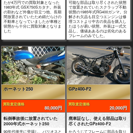
たが4万円での買取対象となった
可能な部品は取り尽くされた状態
1983年式 GSX750Sカタナ。外装
で放置されていたスクラップ不動
の割れなど外傷が目立つ他、長期
状態の1985年式RG400ガンマ。分
間放置されていたため錆だらけの
解され欠品も目立つエンジンは修
不動車となっていましたが車種と
理コストより中古の良品を購入し
状態から十分に買取対象となりま
たほうが易い状態。外装は一式欠
した
品し、価値ああるのは劣化のある
フレームのみでした。
ホーネット250
GPz400-F2
買取査定価格
買取査定価格
80,000円
20,000円
転倒事故後に放置されていた
廃車証なし、使える部品は取り
2000年式ホーネット250
尽くされたGPz400-F2
90年代後半に登場し、バリオスと
かろうじてフレームに部品を取り