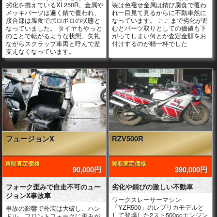
劣化を携えているXL250R。金属や
装は色褪せ金属は錆び腐食で覆わ
メッキパーツは遍く錆で覆われ、
れ一目見て見るからに不動車然に
接合部は腐食でボロボロの状態と
なっています。 ここまで劣化が進
なっていました。 タイヤもやっと
むとパーツ取りとしての価値も下
のことで転がるような状態、失礼
がってしまい何とか査定金額をお
ながらスクラップ車両と呼んで差
付けするのが精一杯でした
支えなくなっています。
フュージョンX
RZV500R
買取査定価格
買取査定価格
90,000円
390,000円
フォーク歪みで自走不可のュー
劣化や錆びの激しい不動車
ジョンX事故車
ワークスレーサーマシン
「YZR500」のレプリカモデルと
事故の影響で外装は大破し、ハン
して登場した2スト500ccエンジン
ドル、フロントフォークに歪みが