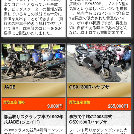
搭載の「RZV500R」。2ストV型4
出て自走不可となっていた事故
気筒という珍しいエンジンを搭載
車。ビッグスクーターの相場が高
し、発売当時はYSPショップ1店に
騰している今この状態でも十分に
1台限定で販売された貴重なバイ
価値を見出すことができます。 買
ク。ボロボロ状態ですが、再生技
取後の廃車手続きも無料で代行さ
術に自信のある弊社であればどん
せて頂き、廃車証のコピーををお
なにボロボロでも買取対象です。
客様にご郵送いたしました。
JADE
GSX1300Rハヤブサ
買取査定価格
買取査定価格
9,000円
265,000円
部品取りスクラップ車の1992年
事故で半壊の2008年式
式JADE (ジェイド)
GSX1300Rハヤブサ
250ccクラスの並列4気筒エンジン
フロント周りがグシャグシャに大