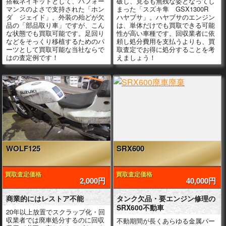
搭載ネイキッドとして、パフォー
破し、見るも無残な姿となってし
マンスのよさで支持された「ホン
まった「スズキ隼 GSX1300R
ダ ジェイド」。外装の殆どが欠
ハヤブサ」。ハヤブサのエンジン
品の「部品取り車」ですが、こん
は、単体だけでも買取できる可能
な状態でも買取可能です。足回り
性が高い車種です。回収業者に依
などをそっくり移植するためのパ
頼し処分費用を支払うよりも、買
ーツとして買取可能な当社ならで
取査定でお得に処分することを考
はの査定例です！
えましょう！
WOLF125
SRX600
買取査定価格
買取査定価格
2,000円
40,000円
商業的にはレストア不能
タンク欠品・要エンジン修理の
SRX600不動車
20年以上放置でスクラップ化・回
収業者では廃車処分するのに回収
不動期間が長くあらゆる金属パー