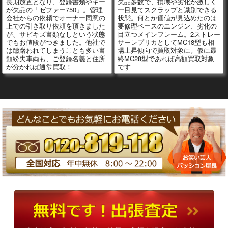
長期放置となり、登録書類やキー
欠品多数で、損壊や劣化が激しく
が欠品の「ゼファー750」。管理
一目見てスクラップと識別できる
会社からの依頼でオーナー同意の
状態。何とか価値が見込めたのは
上での引き取り依頼を頂きました
要修理ベースのエンジン、劣化の
が、サビキズ書類なしという状態
目立つメインフレーム。2ストレー
でもお値段がつきました。他社で
サーレプリカとしてMC18型も相
は躊躇われてしまうことも多い書
場上昇傾向で買取対象に。仮に最
類紛失車両も、ご登録名義と住所
終MC28型であれば高額買取対象
が分かれば通常買取！
です