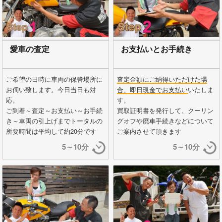
愛車の査定
お支払いとお手続き
ご希望の日時に車両の保管場所に
査定金額にご納得いただけた場
お伺い致します。今日当日も対
合、即日現金でお支払い
いたしま
応。
す。
ご到着～査定～お支払い～お手続
買取証明書を発行して、クーリン
き～車両の引上げまでトータルの
グオフや廃車手続きなどについて
所要時間は平均して約20分です
ご案内させて頂きます
5～10分
5～10分