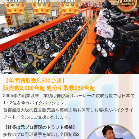
【年間買取数5,500台超】
販売数2,000台超 処分引取数650台超
2005年の創業以来、業績は伸び続けハーレーの買取台数では日本で
1・2位を争うバイクパッション。
首都圏最大級の直営販売店や整備工場も保有しお客様のバイクライ
フをトータルにご支援いたします。
【社長は元プロ野球のドラフト候補】
多数のプロ野球選手を輩出し全国制覇2