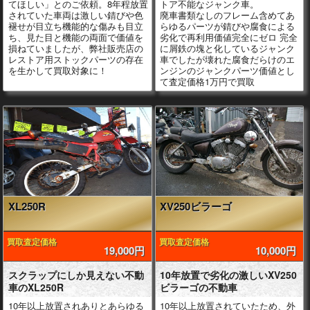
てほしい」とのご依頼。8年程放置
トア不能なジャンク車。
されていた車両は激しい錆びや色
廃車書類なしのフレーム含めてあ
褪せが目立ち機能的な傷みも目立
らゆるパーツが錆びや腐食による
ち、見た目と機能の両面で価値を
劣化で再利用価値完全にゼロ 完全
損ねていましたが、弊社販売店の
に屑鉄の塊と化しているジャンク
レストア用ストックパーツの存在
車でしたが壊れた腐食だらけのエ
を生かして買取対象に！
ンジンのジャンクパーツ価値とし
て査定価格1万円で買取
XL250R
XV250ビラーゴ
買取査定価格
買取査定価格
19,000円
10,000円
スクラップにしか見えない不動
10年放置で劣化の激しいXV250
車のXL250R
ビラーゴの不動車
10年以上放置されありとあらゆる
10年以上放置されていたため、外