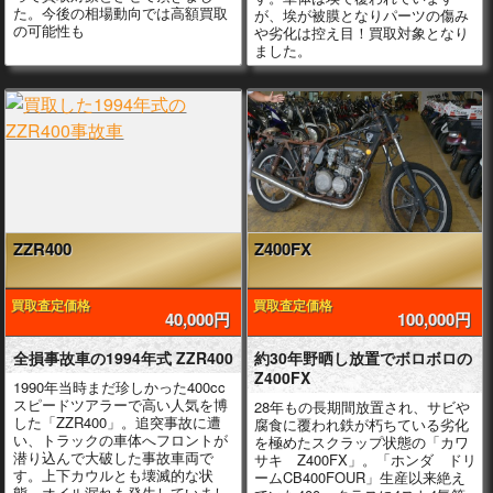
た。今後の相場動向では高額買取
が、埃が被膜となりパーツの傷み
の可能性も
や劣化は控え目！買取対象となり
ました。
ZZR400
Z400FX
買取査定価格
買取査定価格
40,000円
100,000円
全損事故車の1994年式 ZZR400
約30年野晒し放置でボロボロの
Z400FX
1990年当時まだ珍しかった400cc
スピードツアラーで高い人気を博
28年もの長期間放置され、サビや
した「ZZR400」。追突事故に遭
腐食に覆われ鉄が朽ちている劣化
い、トラックの車体へフロントが
を極めたスクラップ状態の「カワ
潜り込んで大破した事故車両で
サキ Z400FX」。「ホンダ ドリ
す。上下カウルとも壊滅的な状
ームCB400FOUR」生産以来絶え
態、オイル漏れも発生していまし