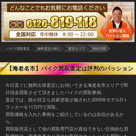
バイク買取査定
無料査定の前に
査定エリア
神奈川県
【海老名市】バイク買取査定は評判のパッション
今日直ぐに無料出張査定にお伺いできる海老名市エリアで即
日現金買取させて頂きましたバイクの買取事例。
直近では、錆が目立ち自家塗装が施された2005年モデルDト
ラッカーを11万円で買取。
買取価格を入れた事例をご紹介しているのは自信があるか
ら。
買取販売店として他の買取専門店が真似できない圧倒的な買
取価格で、海老名市エリアのお客様のオートバイを買取いた