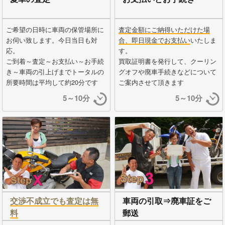
ご希望の日時に車両の保管場所に
査定金額にご納得いただけた場
お伺い致します。今日当日も対
合、即日現金でお支払い
いたしま
応。
す。
ご到着～査定～お支払い～お手続
買取証明書を発行して、クーリン
き～車両の引上げまでトータルの
グオフや廃車手続きなどについて
所要時間は平均して約20分です
ご案内させて頂きます
5～10分
5～10分
交渉不成立でも査定は無
車両の引取⇒廃車証をご
料
郵送