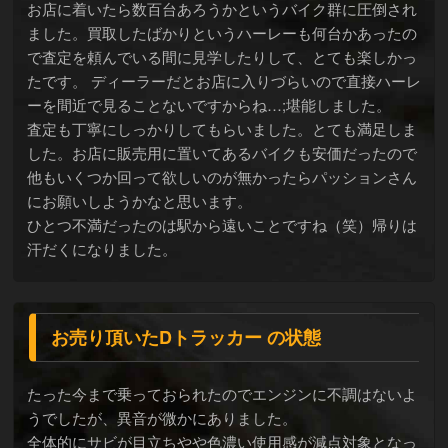
お店に着いたら数百台あろうかというバイク群に圧倒され
ました。買取したばかりというハーレーも何台かあったの
で査定を頼んでいる間に見学したりして、とても楽しかっ
たです。 ディーラーだとお店に入りづらいので直接ハーレ
ーを間近で見ることないですからね…;堪能しました。
査定も丁寧にしっかりしてもらいました。とても満足しま
した。お店に販売用に置いてあるバイクも安価だったので
他もいくつか回って欲しいのが無かったらパッションさん
にお願いしようかなと思います。
ひとつ不満だったのは駅から遠いことですね（笑）帰りは
汗だくになりました。
お売り頂いたDトラッカー の状態
たった今まで乗っておられたのでエンジンに不調はないよ
うでしたが、異音が微かにありました。
全体的にサビが目立ちやや色濃い使用感が減点対象となっ