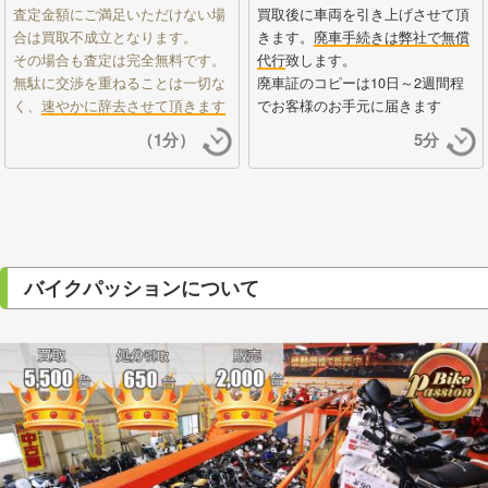
査定金額にご満足いただけない場
買取後に車両を引き上げさせて頂
合は買取不成立となります。
きます。
廃車手続きは弊社で無償
その場合も査定は完全無料です。
代行
致します。
無駄に交渉を重ねることは一切な
廃車証のコピーは10日～2週間程
く、
速やかに辞去させて頂きます
でお客様のお手元に届きます
（1分）
5分
バイクパッションについて