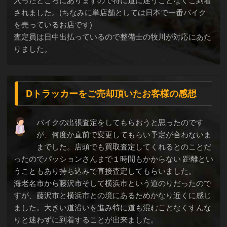
されました。(ちなみに単店舗としては日本で一番バイク
を売っているお店です)
査定員は日中出払っているので整備士の牧川が対応にあた
りました。
Dトラッカーをご売却頂いたお客様の感想
バイクの出張査定をしてもらおうと思ったのです
が、何度か直前で変更してもらい予定が合わないま
までした。店頭でも買取査定してくれるとのことだ
ったのでパッションさんまで１時間もかからない 距離とい
うこともあり持ち込みで直接査定してもらいました。
海老名市から藤沢市そして横浜市という道のりだったので
すが、藤沢市と横浜市との境にあるためかなり近くに感じ
ました。大きい道沿いを進み特に道も混むことなくすんな
りと迷わずに到着することが出来ました。