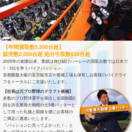
【年間買取数5,500台超】
販売数2,000台超 処分引取数650台超
2005年の創業以来、業績は伸び続けハーレーの買取台数では日本で
1・2位を争うバイクパッション。
首都圏最大級の直営販売店や整備工場も保有しお客様のバイクライ
フをトータルにご支援いたします。
【社長は元プロ野球のドラフト候補】
多数のプロ野球選手を輩出し全国制覇2
回を誇る東海大相模の元3番バッターと
して培った礼儀と鍛錬を礎にお客様の
ご満足に邁進いたします。
「パッションに売ってよかった！」と
言って頂けるようスタッフ一同日々精