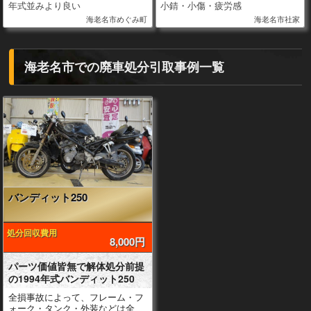
年式並みより良い
小錆・小傷・疲労感
海老名市めぐみ町
海老名市社家
海老名市での廃車処分引取事例一覧
バンディット250
処分回収費用
8,000円
パーツ価値皆無で解体処分前提
の1994年式バンディット250
全損事故によって、フレーム・フ
ォーク・タンク・外装などは全