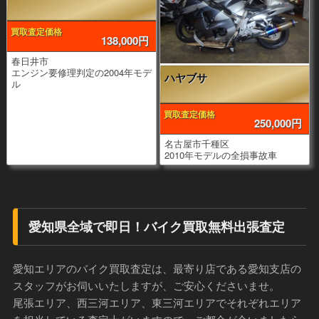
買取査定価格
138,000円
春日井市
エンジン要修理判定の2004年モデ
ハヤブサ
ル
買取査定価格
250,000円
名古屋市千種区
2010年モデルの全損事故車
愛知県全域で即日！バイク買取無料出張査定
愛知エリアのバイク買取査定は、最寄り店である愛知支店の
スタッフがお伺いいたしますが、ご安心くださいませ。
尾張エリア、西三河エリア、東三河エリアでそれぞれエリア