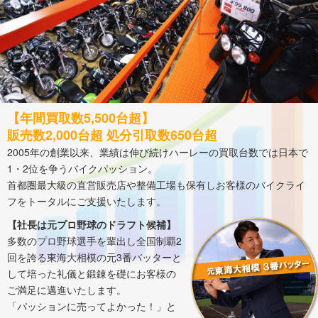
【年間買取数5,500台超】
販売数2,000台超 処分引取数650台超
2005年の創業以来、業績は伸び続けハーレーの買取台数では日本で
1・2位を争うバイクパッション。
首都圏最大級の直営販売店や整備工場も保有しお客様のバイクライ
フをトータルにご支援いたします。
【社長は元プロ野球のドラフト候補】
多数のプロ野球選手を輩出し全国制覇2
回を誇る東海大相模の元3番バッターと
して培った礼儀と鍛錬を礎にお客様の
ご満足に邁進いたします。
「パッションに売ってよかった！」と