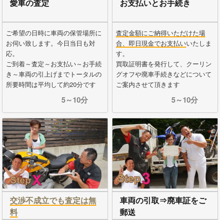
愛車の査定
お支払いとお手続き
ご希望の日時に車両の保管場所に
査定金額にご納得いただけた場
お伺い致します。今日当日も対
合、即日現金でお支払い
いたしま
応。
す。
ご到着～査定～お支払い～お手続
買取証明書を発行して、クーリン
き～車両の引上げまでトータルの
グオフや廃車手続きなどについて
所要時間は平均して約20分です
ご案内させて頂きます
5～10分
5～10分
交渉不成立でも査定は無
車両の引取⇒廃車証をご
料
郵送