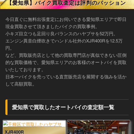
【愛知県】バイク買取査定は評判のパッション
今日直ぐに無料出張査定にお伺いできる愛知県エリアで即日
現金買取させて頂きましたバイクの買取事例。
小キズ目立つも足回り良バランスのハヤブサを52万円。
エンジン異音白煙吹きでハンドル社外のXJR400Rを12.5万
円。
など、買取販売店として他の買取専門店が真似できない圧倒
的な買取価格で、愛知県エリアのお客様のオートバイを買取
いたしております。
日本一バイクを売っている直営販売店を展開する強みを活か
して高額買取。
愛知県で買取したオートバイの査定額一覧
XJR400R