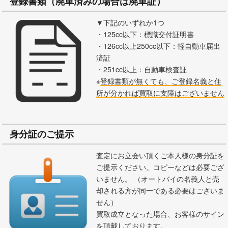
登録書類（廃車済みの場合は廃車証）
▼下記のいずれか1つ
・125cc以下：標識交付証明書
・126cc以上250cc以下：軽自動車届出
済証
・251cc以上：自動車検査証
※
登録書類が無くても、ご登録名義と住
所が分かれば買取に支障はございません
身分証のご提示
査定にお立会い頂くご本人様の身分証を
ご提示ください。コピーなどは必要ござ
いません。 （オートバイの名義人と売
却される方が同一である必要はございま
せん）
買取成立となった場合、お客様のサイン
を頂戴しております。