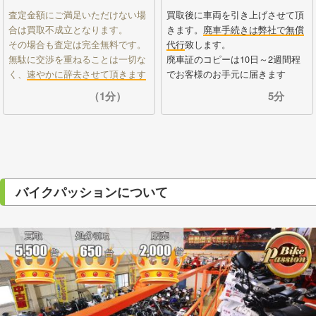
査定金額にご満足いただけない場
買取後に車両を引き上げさせて頂
合は買取不成立となります。
きます。
廃車手続きは弊社で無償
その場合も査定は完全無料です。
代行
致します。
無駄に交渉を重ねることは一切な
廃車証のコピーは10日～2週間程
く、
速やかに辞去させて頂きます
でお客様のお手元に届きます
（1分）
5分
バイクパッションについて