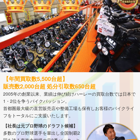
【年間買取数5,500台超】
販売数2,000台超 処分引取数650台超
2005年の創業以来、業績は伸び続けハーレーの買取台数では日本で
1・2位を争うバイクパッション。
首都圏最大級の直営販売店や整備工場も保有しお客様のバイクライ
フをトータルにご支援いたします。
【社長は元プロ野球のドラフト候補】
多数のプロ野球選手を輩出し全国制覇2
回を誇る東海大相模の元3番バッターと