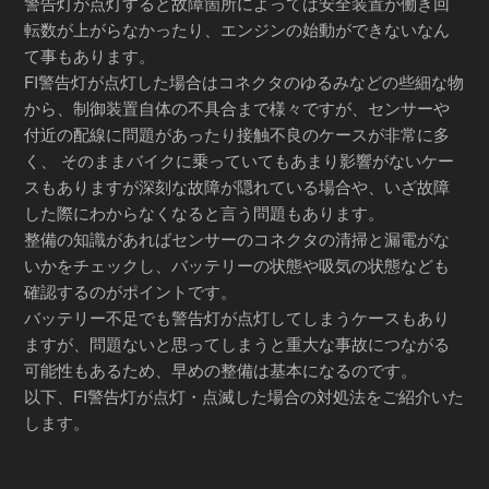
警告灯が点灯すると故障箇所によっては安全装置が働き回
転数が上がらなかったり、エンジンの始動ができないなん
て事もあります。
FI警告灯が点灯した場合はコネクタのゆるみなどの些細な物
から、制御装置自体の不具合まで様々ですが、センサーや
付近の配線に問題があったり接触不良のケースが非常に多
く、 そのままバイクに乗っていてもあまり影響がないケー
スもありますが深刻な故障が隠れている場合や、いざ故障
した際にわからなくなると言う問題もあります。
整備の知識があればセンサーのコネクタの清掃と漏電がな
いかをチェックし、バッテリーの状態や吸気の状態なども
確認するのがポイントです。
バッテリー不足でも警告灯が点灯してしまうケースもあり
ますが、問題ないと思ってしまうと重大な事故につながる
可能性もあるため、早めの整備は基本になるのです。
以下、FI警告灯が点灯・点滅した場合の対処法をご紹介いた
します。