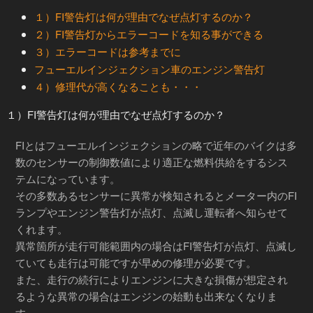
１）FI警告灯は何が理由でなぜ点灯するのか？
２）FI警告灯からエラーコードを知る事ができる
３）エラーコードは参考までに
フューエルインジェクション車のエンジン警告灯
４）修理代が高くなることも・・・
１）FI警告灯は何が理由でなぜ点灯するのか？
FIとはフューエルインジェクションの略で近年のバイクは多
数のセンサーの制御数値により適正な燃料供給をするシス
テムになっています。
その多数あるセンサーに異常が検知されるとメーター内のFI
ランプやエンジン警告灯が点灯、点滅し運転者へ知らせて
くれます。
異常箇所が走行可能範囲内の場合はFI警告灯が点灯、点滅し
ていても走行は可能ですが早めの修理が必要です。
また、走行の続行によりエンジンに大きな損傷が想定され
るような異常の場合はエンジンの始動も出来なくなりま
す。