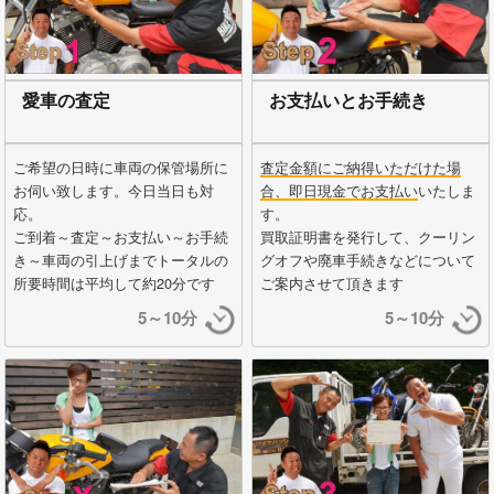
愛車の査定
お支払いとお手続き
ご希望の日時に車両の保管場所に
査定金額にご納得いただけた場
お伺い致します。今日当日も対
合、即日現金でお支払い
いたしま
応。
す。
ご到着～査定～お支払い～お手続
買取証明書を発行して、クーリン
き～車両の引上げまでトータルの
グオフや廃車手続きなどについて
所要時間は平均して約20分です
ご案内させて頂きます
5～10分
5～10分