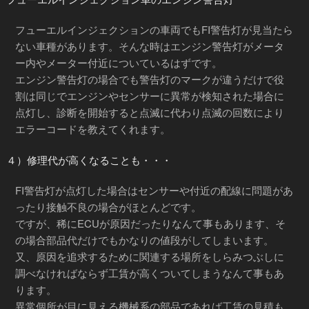
フューエルインジェクションの車両でもFI警告灯が見当たら
ない車種があります。そんな時はエンジン警告灯がメータ
ー内やメーター付近についているはずです。
エンジン警告灯の場合でも警告灯のマークが違うだけで役
割は同じでエンジンやセンサーに異常が検知された場合に
点灯し、診断を開始すると点滅に代わり点滅の回数により
エラーコードを教えてくれます。
４）修理代が高くなることも・・・
FI警告灯が点灯した場合はセンサーや付近の配線に問題があ
ったり接触不良の場合がほとんどです。
ですが、稀にECUが原因だったりなんて事もあります、そ
の場合部品代だけでもかなりの値段がしてしまいます。
又、原因を追求するために関連する場所をしらみつぶしに
調べなければならず工賃が高くついてしまうなんて事もあ
ります。
異常個所が目に見える機械系の部品であれば工賃の見積も