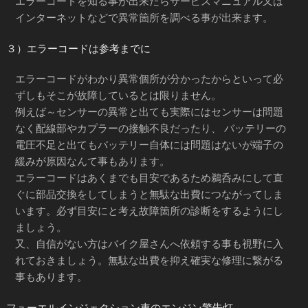
エラーコードを知る事が出来たらサービスマニュアル又は
インターネットなどで異常箇所を調べる事が出来ます。
３）エラーコードは参考までに
エラーコードがわかり異常個所が分かったからといって必
ずしもそこが故障しているとは限りません。
例えば～センサーの異常と出ても実際にはセンサーは問題
なく配線部やカプラーの接触不良だったり、 バッテリーの
電圧不足と出てもバッテリー自体には問題はないが端子の
緩みが原因なんて事もあります。
エラーコードはあくまでも目安であるため鵜呑みにして直
ぐに部品交換をしてしまうと無駄な出費につながってしま
います。必ず目安にと考え故障箇所の診断をするようにし
ましょう。
又、自信がない方はバイク屋さんへ依頼する事も視野に入
れておきましょう。無駄な出費を抑え確実な修理に繋がる
事もあります。
フューエルインジェクション車のエンジン警告灯