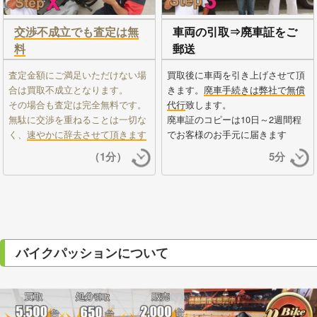
交渉不成立でも査定は無
車両の引取⇒廃車証をご
料
郵送
査定金額にご満足いただけない場
買取後に車両を引き上げさせて頂
合は買取不成立となります。
きます。
廃車手続きは弊社で無償
その場合も査定は完全無料です。
代行
致します。
無駄に交渉を重ねることは一切な
廃車証のコピーは10日～2週間程
く、
速やかに辞去させて頂きます
でお客様のお手元に届きます
（1分）
5分
バイクパッションについて