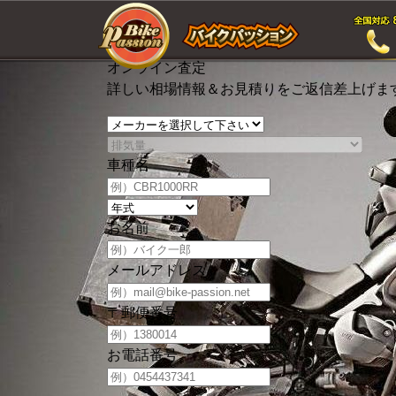
オンライン査定
詳しい相場情報＆お見積りをご返信差上げま
車種名
お名前
メール
アドレス
〒
郵便番号
お電話
番号