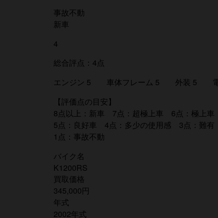
事故不動
新車
4
総合評点：4点
エンジン 5 車体フレーム 5 外装 5 電
【評価点の目安】
8点以上：新車 7点：超極上車 6点：極上車
5点：良好車 4点：多少の使用感 3点：難有
1点：事故不動
バイク名
K1200RS
買取価格
345,000円
年式
2002年式