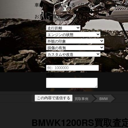
車両状態を選択する
（任意）
お見積が詳細になります
ご希望
補足
バイク買取査定
買取事例
BMW
BMWK1200RS買取