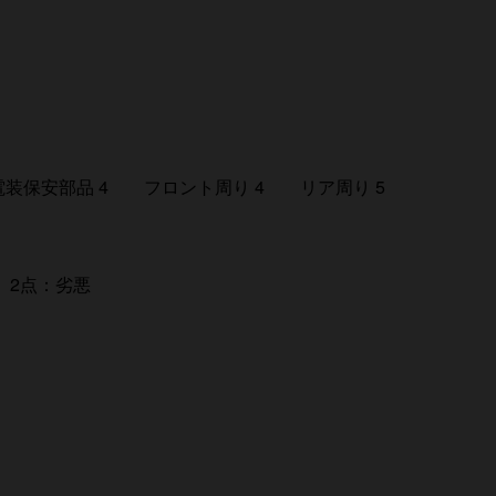
装保安部品 4 フロント周り 4 リア周り 5
 2点：劣悪