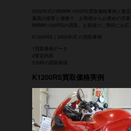
2002年式のBMWK1200RS買取価格事例と査
最高の接客と価格で、お客様からお褒めの言
BMWK1200RSの買取。お客様のご期待にお
K1200RS｜2002年式 の買取事例
1
買取事例データ
2
査定内容
3
当時の買取相場
K1200RS買取価格実例