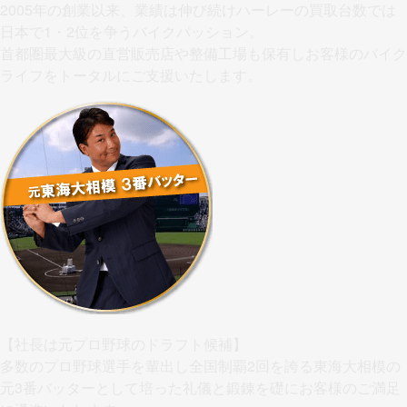
2005年の創業以来、業績は伸び続けハーレーの買取台数では
日本で1・2位を争うバイクパッション。
首都圏最大級の直営販売店や整備工場も保有しお客様のバイク
ライフをトータルにご支援いたします。
【社長は元プロ野球のドラフト候補】
多数のプロ野球選手を輩出し全国制覇2回を誇る東海大相模の
元3番バッターとして培った礼儀と鍛錬を礎にお客様のご満足