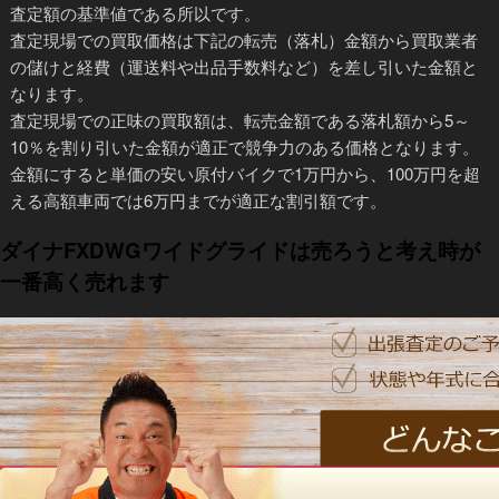
査定額の基準値である所以です。
査定現場での買取価格は下記の転売（落札）金額から買取業者
の儲けと経費（運送料や出品手数料など）を差し引いた金額
と
なります。
査定現場での正味の買取額は、転売金額である落札額から5～
10％を割り引いた金額が適正で競争力のある価格となります。
金額にすると
単価の安い原付バイクで1万円から、100万円を超
える高額車両では6万円までが適正な割引額
です。
ダイナFXDWGワイドグライドは売ろうと考え時が
一番高く売れます