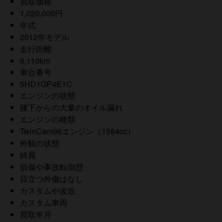
買取価格
1,020,000円
年式
2012年モデル
走行距離
6,110km
車台番号
5HD1GP4E1C
エンジンの状態
腰下からの大量のオイル漏れ
エンジンの種類
TwinCam96エンジン（1584cc）
外観の状態
綺麗
損傷や事故転倒歴
目立つ外傷はなし
カスタムや改造
カスタム車両
買取年月