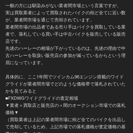
一般の方には馴染みがない業者間市場という言葉ですが、
実は買取業者によって買取されたバイクの殆ど全てに近い数
が、業者間市場を通じて売却されています。
業者間市場の出品者である売り手はバイクを買取している業
者で、落札している買い手は中古バイクを販売している販売
店です。
先述のハーレーの相場が下がっているのは、先述の理由で中
古ハーレーを取扱い販売店の参加が減っているからという理
屈になっています。
具体的に、ここ1年間でツインカム96エンジン搭載のワイド
グライドが業者間市場でどのような価格帯で落札されていた
かを見てみると
■FXDWGワイドグライドの査定相場
▼業者＝買取店と販売店の＝間のオークション市場での落札
価格▼
（買取業者は上記の業者間市場に殆ど全てのバイクを出品し
て売却しているため、上記市場での落札価格が査定価格の基