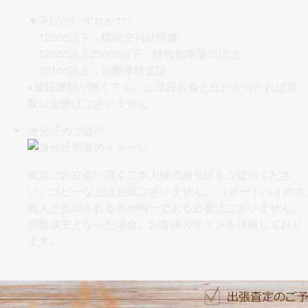
▼下記のいずれか1つ
・125cc以下：標識交付証明書
・126cc以上250cc以下：軽自動車届出済証
・251cc以上：自動車検査証
※
登録書類が無くても、ご登録名義と住所が分かれば買
取に支障はございません
身分証のご提示
査定にお立会い頂くご本人様の身分証をご提示くださ
い。コピーなどは必要ございません。 （オートバイの名
義人と売却される方が同一である必要はございません）
買取成立となった場合、お客様のサインを頂戴しており
ます。