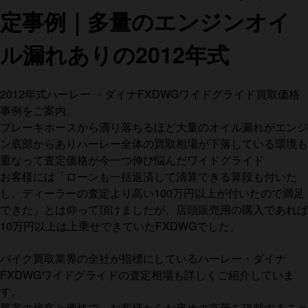
定事例｜多量のエンジンオイ
ル漏れありの2012年式
2012年式ハーレー ・ダイナFXDWGワイドグライド買取価格
事例をご案内。
ブレーキホースから滴り落ちるほど大量のオイル漏れがエンジ
ン底部からありハーレー全体の買取相場が下落している環境も
重なって査定価格が今一つ伸び悩んだワイドグライド
お客様には「ローンも一括返済して清算できる算段も付いた
し、ディーラーの査定より高い100万円以上が付いたので満足
できた」とは仰って頂けましたが、店頭販売用の購入であれば
10万円以上は上乗せできていたFXDWGでした。
バイク買取業界の全社が指標にしているハーレー・ダイナ
FXDWGワイドグライドの査定相場も詳しくご紹介していま
す。
最高の接客と価格で、お客様からお褒めの言葉を頂戴すること