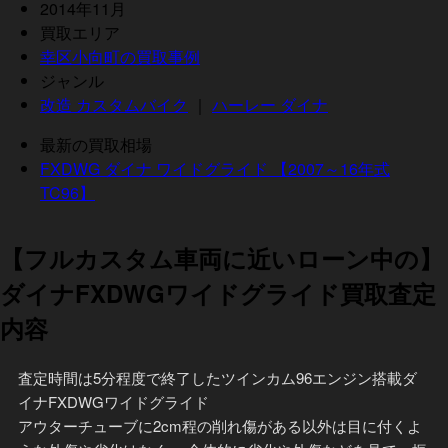
2014年11月
買取エリア
幸区小向町の買取事例
ジャンル
改造 カスタムバイク
｜
ハーレー ダイナ
最新の買取相場
FXDWG ダイナ ワイドグライド 【2007～16年式
TC96】
【フルカスタム車両に近いローン中の】
ダイナFXDWGワイドグライド買取査定
内容
査定時間は5分程度で終了したツインカム96エンジン搭載ダ
イナFXDWGワイドグライド
アウターチューブに2cm程の削れ傷がある以外は目に付くよ