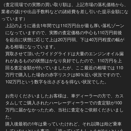
（査定現場での実際の買い取り額は、上記市場の落札価格から、
業者の儲けや出品手数料などの諸経費を差し引いた提示金額にな
っています）
上記のように過去1年間では110万円台が最も厚い落札ゾーン
になっていますので、実際の査定価格の中心も110万円前後
を起点に状態に応じて上は20万円弱、下は40万円程度の幅が
ある相場になっています。
買取させて頂いたワイドグライドは大量のエンジンオイル漏
れがあるものの状態はかなり良好でしたので、110万円を上
回る査定金額が付いていましたが、ここ最近の相場では 110
万円で購入した場合の赤字リスクは80％近い状況ですので、
102万円という数字を出さざるを得ない状況でした。
お売りくださいましたお客様は、車ディーラーの方で、カス
タムしてご購入されたハーレーディーラーでの査定額が100
万円に届かなかったため、当社に査定をご依頼くださいまし
た。
購入後最初の1年は乗っていたけれど、それ以降は殆ど乗車
していないという事で、「持っていてもしょうがないという