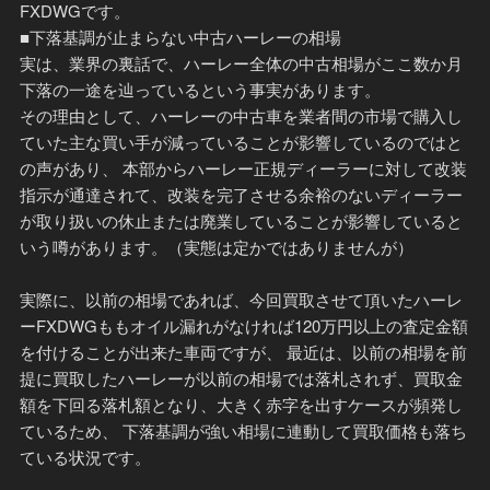
FXDWGです。
■下落基調が止まらない中古ハーレーの相場
実は、業界の裏話で、ハーレー全体の中古相場がここ数か月
下落の一途を辿っているという事実があります。
その理由として、ハーレーの中古車を業者間の市場で購入し
ていた主な買い手が減っていることが影響しているのではと
の声があり、 本部からハーレー正規ディーラーに対して改装
指示が通達されて、改装を完了させる余裕のないディーラー
が取り扱いの休止または廃業していることが影響していると
いう噂があります。（実態は定かではありませんが）
実際に、以前の相場であれば、今回買取させて頂いたハーレ
ーFXDWGももオイル漏れがなければ120万円以上の査定金額
を付けることが出来た車両ですが、 最近は、以前の相場を前
提に買取したハーレーが以前の相場では落札されず、買取金
額を下回る落札額となり、大きく赤字を出すケースが頻発し
ているため、 下落基調が強い相場に連動して買取価格も落ち
ている状況です。