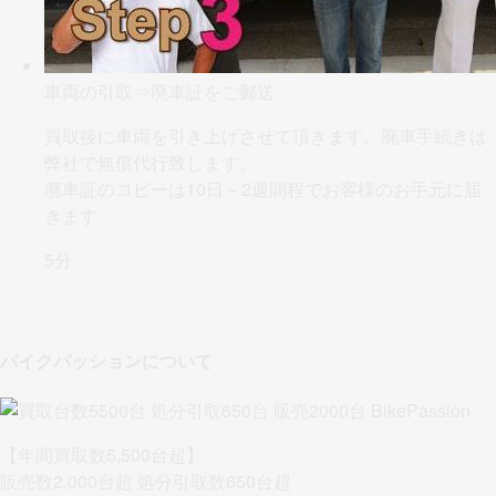
車両の引取⇒廃車証をご郵送
買取後に車両を引き上げさせて頂きます。
廃車手続きは
弊社で無償代行
致します。
廃車証のコピーは10日～2週間程でお客様のお手元に届
きます
5分
バイクパッションについて
【年間買取数5,500台超】
販売数2,000台超 処分引取数650台超