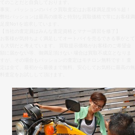
てのことだと自負しております。
事実、パッションのバイク買取査定はお客様満足度95％超！
弊社パッションは最高の接客と特別な買取価格で常にお客様満
足度No1を追求しています。
【当社の査定員はみんな査定資格とマナー講習を修了】
お客様が気持ちよく満足してオートバイを売るできる事がとて
も大切だと考えています。 買取提示価格がお客様のご希望金
額に届かない等、御満足頂けない 場合は買取不成立となりま
すが、その場合もパッションの査定はモチロン無料です！ 査
定は全て、最初から最後まで無料。安心してお気軽に最高の無
料査定をお試しして頂けます。