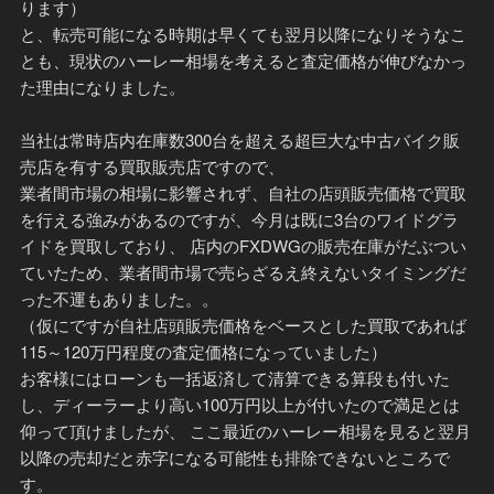
ります）
と、転売可能になる時期は早くても翌月以降になりそうなこ
とも、現状のハーレー相場を考えると査定価格が伸びなかっ
た理由になりました。
当社は常時店内在庫数300台を超える超巨大な中古バイク販
売店を有する買取販売店ですので、
業者間市場の相場に影響されず、自社の店頭販売価格で買取
を行える強みがあるのですが、今月は既に3台のワイドグラ
イドを買取しており、 店内のFXDWGの販売在庫がだぶつい
ていたため、業者間市場で売らざるえ終えないタイミングだ
った不運もありました。。
（仮にですが自社店頭販売価格をベースとした買取であれば
115～120万円程度の査定価格になっていました）
お客様にはローンも一括返済して清算できる算段も付いた
し、ディーラーより高い100万円以上が付いたので満足とは
仰って頂けましたが、 ここ最近のハーレー相場を見ると翌月
以降の売却だと赤字になる可能性も排除できないところで
す。