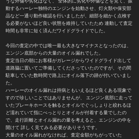
うな外傷や劣化はなく、 全体的に劣化や外傷などを見て、振
動するハーレー独特のエンジンを始動させ、灯火類や保安部
品など一通り動作確認を行いましたが、細部を細かく点検す
る必要がないほど良い状態を維持していたため 連動して査定
時間も非常に短く済んだワイドグライドでした。
今回の査定の中では唯一最も大きなマイナスとなったのは、
エンジン底部からの大量のオイル漏れでした。
査定当日の朝にお客様がガレージからワイドグライド出して
道路脇に置いてご準備してくださっていたのですが、その間
駐車していた数時間で路上にオイル落下の跡が付いていまし
た。
ハーレーのオイル漏れは持病ともいえるほど良くある現象で
すので珍しいことではありませんが、 エンジン底部に走って
いたブレーキホースを触るとオイルでぐっしょりと絞れるほ
ど濡れていて指にべっとりとオイルが付着する量でしたの
で、走行距離とオイル漏れの量を考えると、エンジンの中を
開けて 詳しく見てみる必要がありそうです。
大量のオイル漏れがなければ、査定金額がちがっていた