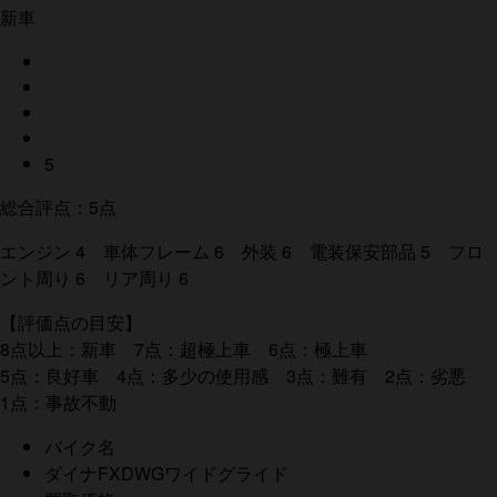
新車
5
総合評点：5点
エンジン 4 車体フレーム 6 外装 6 電装保安部品 5 フロ
ント周り 6 リア周り 6
【評価点の目安】
8点以上：新車 7点：超極上車 6点：極上車
5点：良好車 4点：多少の使用感 3点：難有 2点：劣悪
1点：事故不動
バイク名
ダイナFXDWGワイドグライド