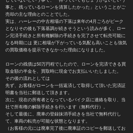
事と、残っているローンを清算したかった」ということがご
売却の主な理由とのことでした。
実は、ハーレーの中古相場の下落は来年の4月ごろがピーク
となりその後も下落基調が続きそうという読みが多く、ロー
ン完済手続きと所有権解除の手続きを完了させて転売可能に
なる時期には 更に相場が下がっている気配も高いことも強気
の買取価格を提示できなかった理由になりました。
ローンの残債は50万円程でしたので、ローンを完済できる買
取金額の半金を、買取時に現金でお支払いいたしました。
その後の流れとしては
先ず、お客様がローンを一括返済して取得して頂いた完済証
明書を当社に郵送して頂きます。
次に、現在の所有者となっているバイク店に連絡を取り、当
社で所有権の解除手続きを行います（無料代行）。
そして最後に、廃車の登録抹消手続きを当社で無料代行し
て、車両の転売が可能な状態となります。
（お客様の元には廃車完了後に廃車証のコピーを郵送してお