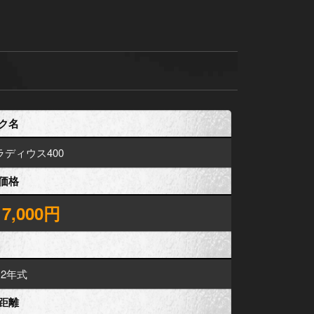
ク名
ラディウス400
価格
17,000円
12年式
距離