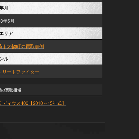
年月
13年6月
エリア
崎市大物町の買取事例
ンル
トリートファイター
新の買取相場
ラディウス400【2010～15年式】