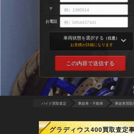
〒
お電話
車両状態を選択する
（任意）
お見積が詳細になります
バイク買取査定
事故車・不動車
事故車買取
グラディウス400買取査定