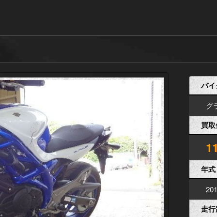
バイ
グ
買取
1
年式
20
走行