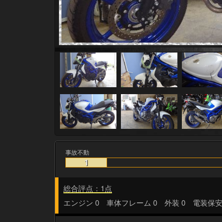
事故不動
1
総合評点：1点
エンジン 0 車体フレーム 0 外装 0 電装保安