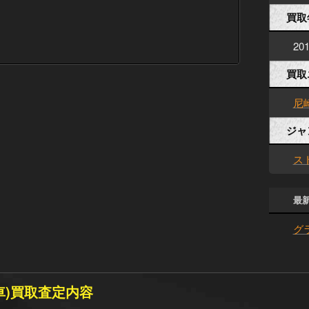
買取
20
買取
尼
ジャ
ス
最
グ
故車)買取査定内容