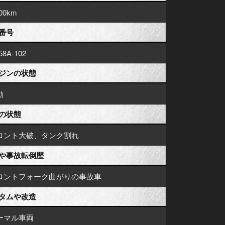
000km
番号
58A-102
ジンの状態
動
の状態
ロント大破、タンク割れ
や事故転倒歴
ロントフォーク曲がりの事故車
タムや改造
ーマル車両