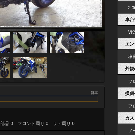
2,
車台
VK
エン
稼
外観
フ
損傷
新車
フ
カス
部品 0 フロント周り 0 リア周り 0
ノ