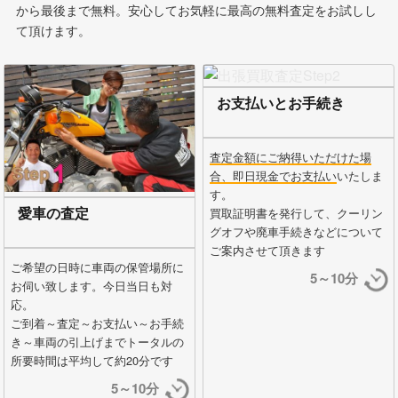
から最後まで無料。安心してお気軽に最高の無料査定をお試しし
て頂けます。
お支払いとお手続き
査定金額にご納得いただけた場
合、即日現金でお支払い
いたしま
す。
愛車の査定
買取証明書を発行して、クーリン
グオフや廃車手続きなどについて
ご案内させて頂きます
ご希望の日時に車両の保管場所に
5～10分
お伺い致します。今日当日も対
応。
ご到着～査定～お支払い～お手続
き～車両の引上げまでトータルの
所要時間は平均して約20分です
5～10分