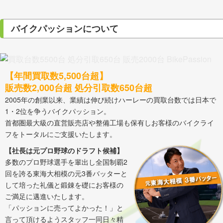
バイクパッションについて
【年間買取数5,500台超】
販売数2,000台超 処分引取数650台超
2005年の創業以来、業績は伸び続けハーレーの買取台数では日本で
1・2位を争うバイクパッション。
首都圏最大級の直営販売店や整備工場も保有しお客様のバイクライ
フをトータルにご支援いたします。
【社長は元プロ野球のドラフト候補】
多数のプロ野球選手を輩出し全国制覇2
回を誇る東海大相模の元3番バッターと
して培った礼儀と鍛錬を礎にお客様の
ご満足に邁進いたします。
「パッションに売ってよかった！」と
言って頂けるようスタッフ一同日々精