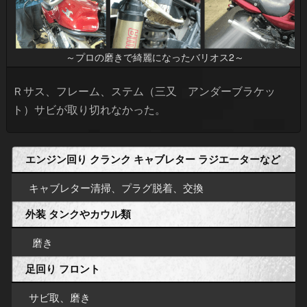
～プロの磨きで綺麗になったバリオス2～
Ｒサス、フレーム、ステム（三又 アンダーブラケッ
ト）サビが取り切れなかった。
エンジン回り クランク キャブレター ラジエーターなど
キャブレター清掃、プラグ脱着、交換
外装 タンクやカウル類
磨き
足回り フロント
サビ取、磨き