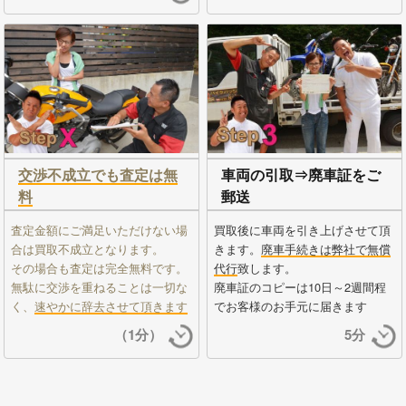
交渉不成立でも査定は無
車両の引取⇒廃車証をご
料
郵送
査定金額にご満足いただけない場
買取後に車両を引き上げさせて頂
合は買取不成立となります。
きます。
廃車手続きは弊社で無償
その場合も査定は完全無料です。
代行
致します。
無駄に交渉を重ねることは一切な
廃車証のコピーは10日～2週間程
く、
速やかに辞去させて頂きます
でお客様のお手元に届きます
（1分）
5分