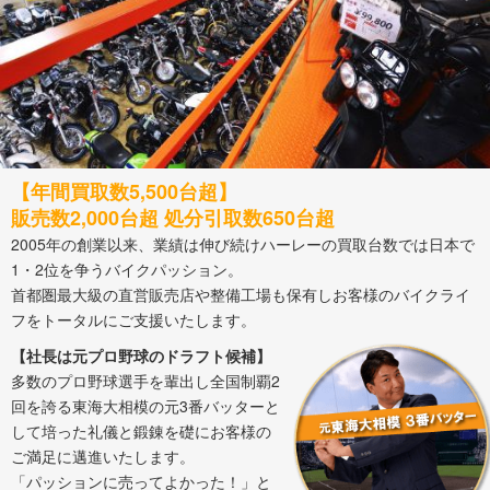
【年間買取数5,500台超】
販売数2,000台超 処分引取数650台超
2005年の創業以来、業績は伸び続けハーレーの買取台数では日本で
1・2位を争うバイクパッション。
首都圏最大級の直営販売店や整備工場も保有しお客様のバイクライ
フをトータルにご支援いたします。
【社長は元プロ野球のドラフト候補】
多数のプロ野球選手を輩出し全国制覇2
回を誇る東海大相模の元3番バッターと
して培った礼儀と鍛錬を礎にお客様の
ご満足に邁進いたします。
「パッションに売ってよかった！」と