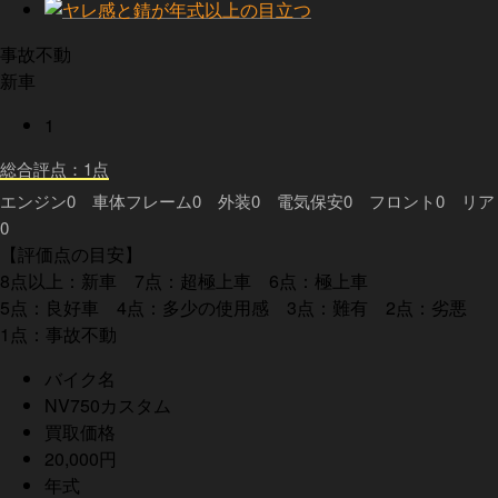
事故不動
新車
1
総合評点：1点
エンジン0 車体フレーム0 外装0 電気保安0 フロント0 リア
0
【評価点の目安】
8点以上：新車 7点：超極上車 6点：極上車
5点：良好車 4点：多少の使用感 3点：難有 2点：劣悪
1点：事故不動
バイク名
NV750カスタム
買取価格
20,000円
年式