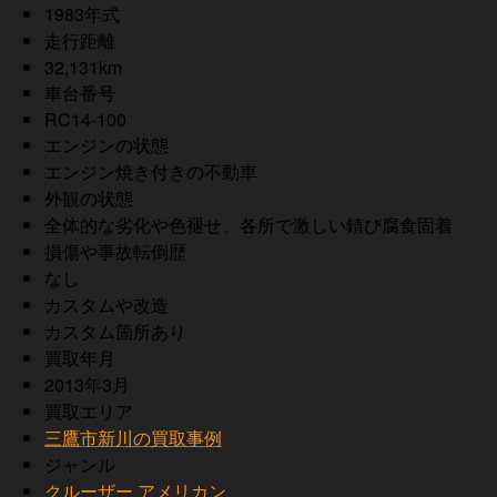
1983年式
走行距離
32,131km
車台番号
RC14-100
エンジンの状態
エンジン焼き付きの不動車
外観の状態
全体的な劣化や色褪せ、各所で激しい錆び腐食固着
損傷や事故転倒歴
なし
カスタムや改造
カスタム箇所あり
買取年月
2013年3月
買取エリア
三鷹市新川の買取事例
ジャンル
クルーザー アメリカン