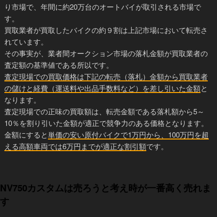
り市場で、年間に約20万台のオートバイが取引される市場で
す。
買取業者が買取したバイクの約９割は上記市場において転売さ
れています。
その事実が、業者間オークション市場の落札金額が買取業者の
査定額の基準値である所以です。
査定現場での買取価格は下記の転売（落札）金額から買取業者
の儲けと経費（運送料や出品手数料など）を差し引いた金額
と
なります。
査定現場での正味の買取額は、転売金額である落札額から5～
10％を割り引いた金額が適正で競争力のある価格となります。
金額にすると
単価の安い原付バイクで1万円から、100万円を超
える高額車両では6万円までが適正な割引額
です。
NV750カスタムは売ろうと考え時が一番高く売れま
す