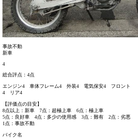
事故不動
新車
4
総合評点：4点
エンジン4 車体フレーム4 外装4 電気保安4 フロント
4 リア4
【評価点の目安】
8点以上：新車 7点：超極上車 6点：極上車
5点：良好車 4点：多少の使用感 3点：難有 2点：劣悪
1点：事故不動
バイク名