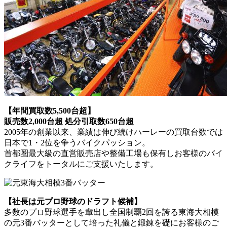
【年間買取数5,500台超】
販売数2,000台超 処分引取数650台超
2005年の創業以来、業績は伸び続けハーレーの買取台数では
日本で1・2位を争うバイクパッション。
首都圏最大級の直営販売店や整備工場も保有しお客様のバイ
クライフをトータルにご支援いたします。
【社長は元プロ野球のドラフト候補】
多数のプロ野球選手を輩出し全国制覇2回を誇る東海大相模
の元3番バッターとして培った礼儀と鍛錬を礎にお客様のご