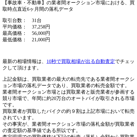
【事故車・不動車】
の業者間オークション市場における、買
取時点直近6ヶ月間の落札データ
取引台数： 31台
平均価格： 37,258円
最高価格： 56,000円
最低価格： 21,000円
最新の相場情報
は、
10秒で買取相場が出る自動査定
でチェッ
クして頂けます。
上記金額は、買取業者の最大の転売先である業者間オークシ
ョン市場の落札データであり、
買取業者の転売金額
です。
業者間オークション市場とは買取業者と販売業者が参画する
競り市場で、年間に約20万台のオートバイが取引される市場
です。
買取業者が買取したバイクの約９割は上記市場において転売
されています。
その事実が、業者間オークション市場の落札金額が買取業者
の査定額の基準値である所以です。
査定現場での買取価格は下記の転売（落札）金額から買取業