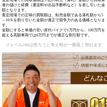
者の儲けと経費（運送料や出品手数料など）を差し引いた金
額
となります。
査定現場での正味の買取額は、転売金額である落札額から5
～10％を割り引いた金額が適正で競争力のある価格となりま
す。
金額にすると
単価の安い原付バイクで1万円から、100万円を
超える高額車両では6万円までが適正な割引額
です。
ジェベル200は売ろうと考え時が一番高く売れます