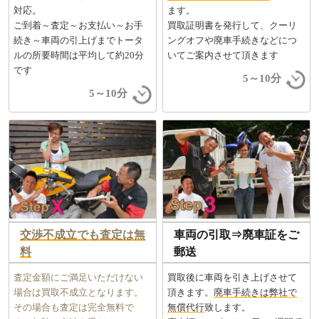
対応。
ます。
ご到着～査定～お支払い～お手
買取証明書を発行して、クーリ
続き～車両の引上げまでトータ
ングオフや廃車手続きなどにつ
ルの所要時間は平均して約20分
いてご案内させて頂きます
です
5～10分
5～10分
交渉不成立でも査定は無
車両の引取⇒廃車証をご
料
郵送
査定金額にご満足いただけない
買取後に車両を引き上げさせて
場合は買取不成立となります。
頂きます。
廃車手続きは弊社で
その場合も査定は完全無料で
無償代行
致します。