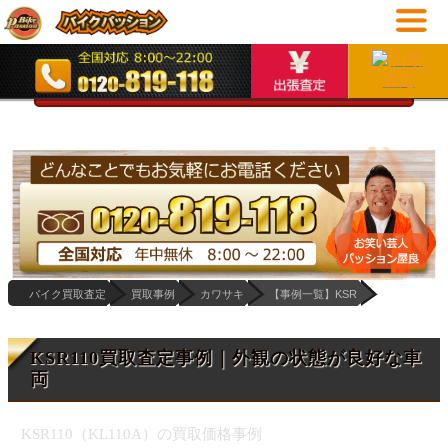
オンライン査定
詳細な相場とお見積り
バイク買取査定
買取事例
カワサキ
【事例一覧】KSR
KSR110買取査定事例｜外観の状態が良好な車
両
KSR110（KL110A）の買取価格事例