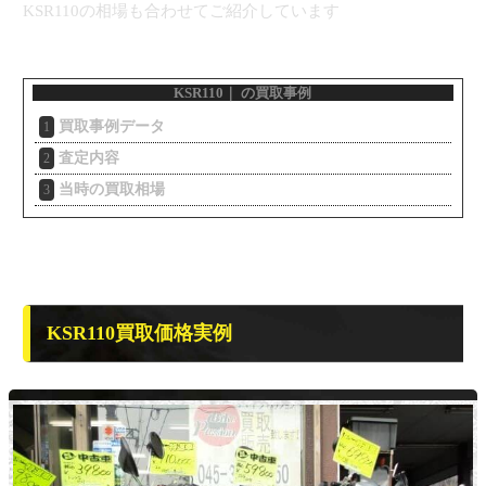
KSR110の相場も合わせてご紹介しています
KSR110｜ の買取事例
買取事例データ
1
査定内容
2
当時の買取相場
3
KSR110買取価格実例