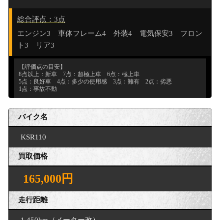
総合評点：3点
エンジン3 車体フレーム4 外装4 電気保安3 フロン
ト3 リア3
【評価点の目安】
8点以上：新車 7点：超極上車 6点：極上車
5点：良好車 4点：多少の使用感 3点：難有 2点：劣悪
1点：事故不動
バイク名
KSR110
買取価格
165,000円
走行距離
1,450km（メーター改）