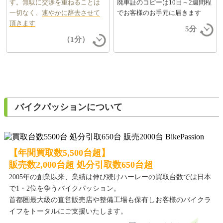
す。無駄に交渉を重ねることは
廃車証のコピーは10日～2週間程
一切なく、
速やかに辞去させて
でお客様のお手元に届きます
頂きます
5分
（1分）
バイクパッションについて
【年間買取数5,500台超】
販売数2,000台超 処分引取数650台超
2005年の創業以来、業績は伸び続けハーレーの買取台数では日本
で1・2位を争うバイクパッション。
首都圏最大級の直営販売店や整備工場も保有しお客様のバイクラ
イフをトータルにご支援いたします。