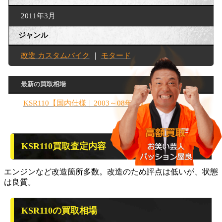
2011年3月
ジャンル
改造 カスタムバイク
｜
モタード
最新の買取相場
KSR110【国内仕様｜2003～08年式】
KSR110買取査定内容
エンジンなど改造箇所多数。改造のため評点は低いが、状態
は良質。
KSR110の買取相場