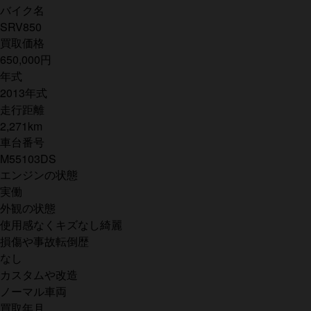
バイク名
SRV850
買取価格
650,000円
年式
2013年式
走行距離
2,271km
車台番号
M55103DS
エンジンの状態
実働
外観の状態
使用感なくキズなし綺麗
損傷や事故転倒歴
なし
カスタムや改造
ノーマル車両
買取年月