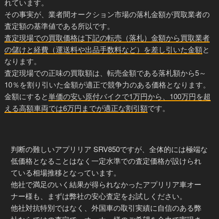
れています。
その事実が、業者間オークション市場の落札金額が買取業者の
査定額の基準値である所以です。
査定現場での買取価格は下記の転売（落札）金額から買取業者
の儲けと経費（運送料や出品手数料など）を差し引いた金額
と
なります。
査定現場での正味の買取額は、転売金額である落札額から5～
10％を割り引いた金額が適正で競争力のある価格となります。
金額にすると
単価の安い原付バイクで1万円から、100万円を超
える高額車両では6万円までが適正な割引額
です。
判断の難しいアプリリア SRV850ですが、全体的には極端な
低価格となることはなく一定水準での査定価格が設けられ
ている相場推移となっています。
他社で満足のいく結果が得られなかったアプリリア車オー
ナー様も、まずは弊社の安心査定をお試しください。
他社対抗特別ではなく、外国車の取引実績に自信のある弊