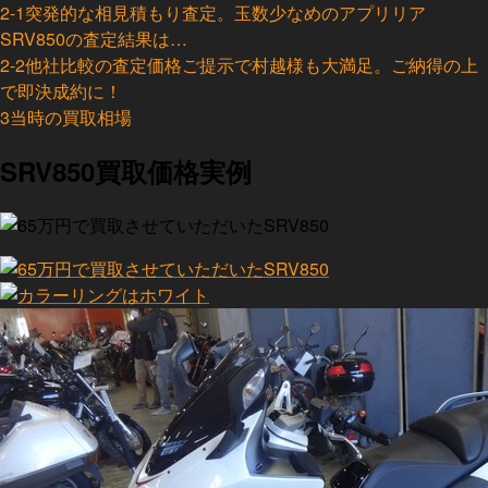
2-1
突発的な相見積もり査定。玉数少なめのアプリリア
SRV850の査定結果は…
2-2
他社比較の査定価格ご提示で村越様も大満足。ご納得の上
で即決成約に！
3
当時の買取相場
SRV850買取価格実例