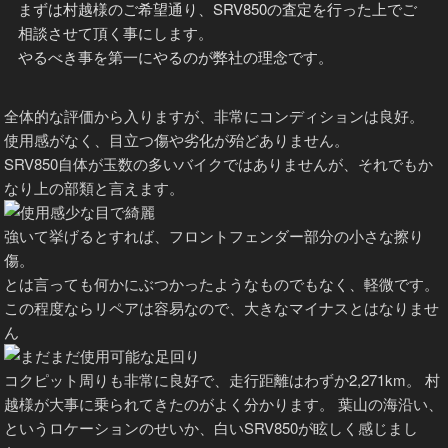
まずは村越様のご希望通り、SRV850の査定を行った上でご
相談させて頂く事にします。
やるべき事を第一にやるのが弊社の理念です。
全体的な評価から入りますが、非常にコンディションは良好。
使用感がなく、目立つ傷や劣化が殆どありません。
SRV850自体が玉数の多いバイクではありませんが、それでもか
なり上の部類と言えます。
強いて挙げるとすれば、フロントフェンダー部分の小さな擦り
傷。
とは言っても何かにぶつかったようなものでもなく、軽微です。
この程度ならリペアは容易なので、大きなマイナスとはなりませ
ん
コクピット周りも非常に良好で、走行距離はわずか2,271km。 村
越様が大事に乗られてきたのがよく分かります。 葉山の海沿い、
というロケーションのせいか、白いSRV850が眩しく感じまし