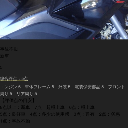
事故不動
新車
5
総合評点：5点
エンジン 6 車体フレーム 5 外装 5 電装保安部品 5 フロント
周り 5 リア周り 5
【評価点の目安】
8点以上：新車 7点：超極上車 6点：極上車
5点：良好車 4点：多少の使用感 3点：難有 2点：劣悪
1点：事故不動