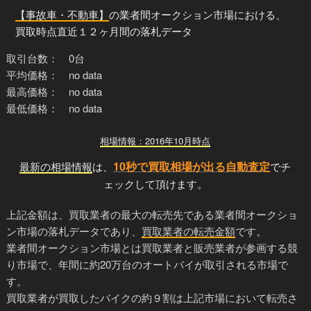
【事故車・不動車】
の業者間オークション市場における、
買取時点直近１２ヶ月間の落札データ
取引台数： 0台
平均価格： no data
最高価格： no data
最低価格： no data
相場情報：2016年10月時点
10秒で買取相場が出る自動査定
最新の相場情報
は、
でチ
ェックして頂けます。
上記金額は、買取業者の最大の転売先である業者間オークショ
ン市場の落札データであり、
買取業者の転売金額
です。
業者間オークション市場とは買取業者と販売業者が参画する競
り市場で、年間に約20万台のオートバイが取引される市場で
す。
買取業者が買取したバイクの約９割は上記市場において転売さ