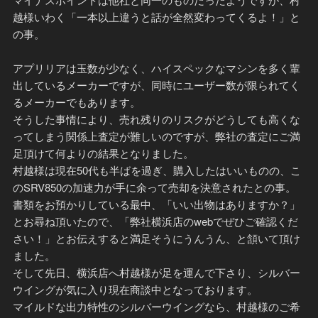
越様いわく「一本以上違うと話が全然変わってくるよ！」と
の事。
アプリリアは玉数が少なく、ハイスペックなマシンを多く輩
出しているメーカーですが、同時にユーザー数が限られてく
るメーカーでもあります。
そうした事情により、売れ残りのリスクがどうしても高くな
ってしまう関係上査定が難しいのですが、弊社の査定にご満
足頂けて何よりの結果となりました。
村越様は現在50代も半ばを過ぎ、購入したはいいものの、こ
のSRV850の加速力が手に余って売却を決意されたとの事。
書類をお預かりしている最中、「いい出物はありますか？」
とお尋ね頂いたので、「弊社横浜店のwebでぜひご確認くだ
さい！」とお伝えすると満足そうにうんうん、と頷いて頂け
ました。
そして先日、横浜店へ村越様が足を運んで下さり、シルバー
ウイングが気に入り現在商談中となっております。
マイルドな出力特性のシルバーウイングなら、村越様のご希