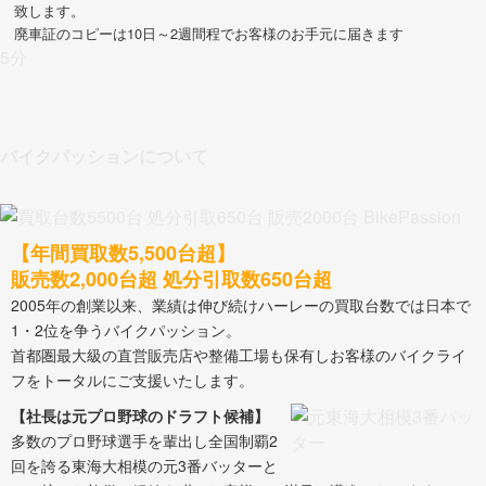
致します。
廃車証のコピーは10日～2週間程でお客様のお手元に届きます
5分
バイクパッションについて
【年間買取数5,500台超】
販売数2,000台超 処分引取数650台超
2005年の創業以来、業績は伸び続けハーレーの買取台数では日本で
1・2位を争うバイクパッション。
首都圏最大級の直営販売店や整備工場も保有しお客様のバイクライ
フをトータルにご支援いたします。
【社長は元プロ野球のドラフト候補】
多数のプロ野球選手を輩出し全国制覇2
回を誇る東海大相模の元3番バッターと