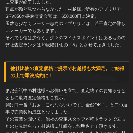
に査定が終了しました。
難点が殆ど見つからなかった、村越様ご所有のアプリリア
SRV850の最終査定金額は、650,000円に決定。
玉数も少なくレーサー志向のアプリリアは、若干査定の難し
いメーカーでもあります。
それでも傷は少なく、少々のマイナスポイントはあるものの
弊社査定ランクは10段階評価の「5」とさせて頂きました。
他社比較の査定価格ご提示で村越様も大満足。ご納得
の上で即決成約に！
まだ会話中の村越様へお伺いを立て、査定終了のお知らせと
ともに最終査定価格をご提示。
開け口一番「おぉ、これならいいです。全然OK！」と二つ返
事で売買契約成立となりました。
その言葉を聞いて、他社の査定スタッフが軽トラックで去っ
たのを見計らって村越様に詳細をご説明させて頂きます。
マイナスポイントは他社と同一のものだったようですが、村