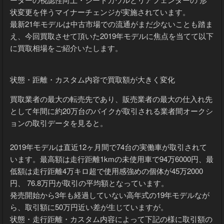
ーターの視認性向上・シートカウルとリアフェンダーの 形
状変更を伴うマイナーチェンジが実施されています。
最新21年モデルは中古市場での流通がまだ少ないことも踏ま
え、今回買取させて頂いた2019年モデルに焦点を当てて以下
に買取相場をご紹介いたします。
状態・距離・カスタム内容で買取額が大きく変化
買取業者の最大の転売先であり、販売業者の最大の仕入れ先
として年間に約20万台のバイクが取引される業者間オークシ
ョンの取引データを見ると。
2019年モデルは直近12ヶ月間で74台の実働車が取引されて
います。最高額は走行距離1kmの未使用車で94万6000円、最
低額は走行距離4万キロ超で使用感強めの個体が45万2000
円、 76.8万円が取引の平均額となっています。
発売開始から3年も経過していない高年式の19年モデルなが
ら、取引額に50万円近い差が生じていますが。