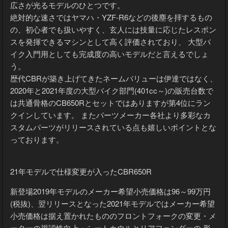
トルクとパワー、乗りやすさのバランスが取れた守備範囲の
広さが光るモデルのひとつです。
絶対的な速さではヤマハ・YZF-R6などの後塵を拝するもの
の、初心者でも扱いやすく、玄人には技量に応じたレスポン
スを発揮できるマシンとして高く評価されており、 大型バ
イク入門用としても完成度の高いモデルだと言えるでしょ
う。
歴代CBRが築き上げてきたネームバリューは伊達ではなく、
2020年と2021年度の大型バイク部門(401cc～)の販売台数で
は共通骨格のCB650Rとセットではありますが第4位にラン
クインしています。 またパーツメーカー各社より多彩なカ
スタムパーツがリリースされている点も嬉しいポイントとな
っております。
21年モデルで仕様変更が入ったCBR650R
新登場2019年モデルのメーカー希望小売価格は96～99万円
(税抜)、翌リリースとなった2021年モデルではメーカー希望
小売価格は据え置かれたもののフロントフォークの変更・メ