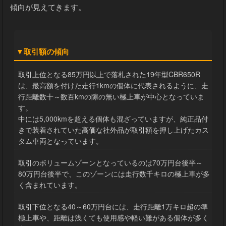
状態・走行距離・カスタム内容によって下記の様に取引額の
傾向が見えてきます。
▼取引額の傾向
取引上位となる85万円以上で落札された19年型CBR650R
は、最高額を付けた走行1kmの個体に代表されるように、走
行距離数十～数百kmの隙の無い極上車が中心となっていま
す。
中には5,000kmを超える個体も混ざっていますが、純正品付
きで装着されていた高価な社外品が取引額を押し上げたカス
タム車両となっています。
取引のボリュームゾーンとなっているのは70万円台後半～
80万円台後半で、このゾーンには走行数千キロの極上車が多
く含まれています。
取引下位となる40～60万円台には、走行距離1万キロ超の準
極上車や、距離は浅くても使用感や軽い難がある個体が多く