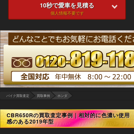
10
秒で愛車を見積る
個人情報不要です
バイク買取査定
買取事例
ホンダ
CBR650Rの買取査定事例｜相対的に色濃い使用
感のある2019年型