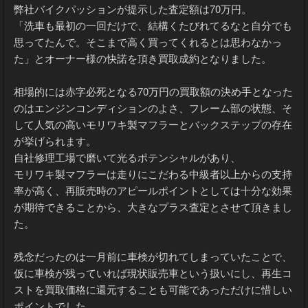
相場的には50万円台後半で買取したいのが本音です。
弊社バイクパッションが提示した査定額は70万円。
「洗車も最初の一回だけで、結構くたびれてるなと自分でも
思ってたんで。そこまで高く買ってくれるとは思わなかっ
た」とオーナー様の快諾を頂き買取成約となりました。
相場的には赤字必死となる70万円の買取額の決め手となった
のはエンジンコンディションのよさ、フレーム部の状態、そ
して人気の高いモリワキ製マフラーとバックステップの存在
が挙げられます。
自社修理工場で磨いて光るポテンシャルがあり、
モリワキ製マフラーは走りにこだわる中級者以上からの支持
率が高く、再販売時のアピールポイントとしては十分な効果
が期待できることから、大きなプラス査定とさせて頂きまし
た。
残念だったのは一月前に車検が切れてしまっていたことで、
仮に車検が残っていれば現状販売車という扱いにし、再生コ
ストを買取価格に還元することも可能であっただけに惜しい