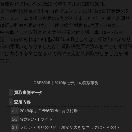
買取させて頂いたのは2019年モデルのCBR650R。
走行距離は浅目の3千キロ台でエンジンの評価は良好判定の5
点、フレームは極上判定の6点が入りましたが、外装と足回り
は軽い難有判定の4点に、伴い総合判定も5点寄りの4点に。
中古車として取引される大半が超の付く極上車（6～7点判
定）で占められる19年型CBR650Rとしては、相対的にかなり
低い評価点となりましたが、買取販売店の強みを生かし相場的
には大赤字必至となる70万円の査定額で買取致しました事例
です。
CBR650R｜2019年モデル の買取事例
買取事例データ
1
査定内容
2
2019年型 CBR650Rの買取相場
2-1
査定のハイライト
2-2
フロント周りのサビ・腐食が大きなネックに～その1～
2-3