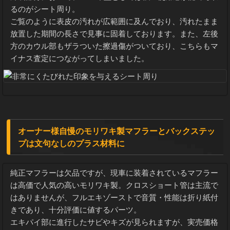
外装部分において、2019年型としては強い使用感が認められ
るのがシート周り。
ご覧のように表皮の汚れが広範囲に及んでおり、汚れたまま
放置した期間の長さで見事に固着しております。また、左後
方のカウル部もザラついた擦過傷がついており、こちらもマ
イナス査定につながってしまいました。
オーナー様自慢のモリワキ製マフラーとバックステッ
プは文句なしのプラス材料に
純正マフラーは欠品ですが、現車に装着されているマフラー
は高価で人気の高いモリワキ製。クロスショート管は主流で
はありませんが、フルエキゾーストで音質・性能は折り紙付
きであり、十分評価に値するパーツ。
エキパイ部に進行したサビやキズが見られますが、実売価格