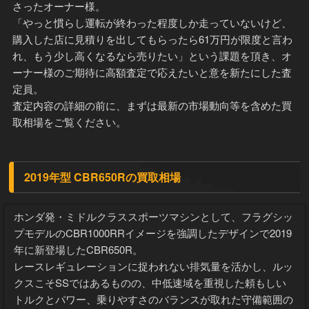
て、この先も余り乗ってやれないな」と売却理由を教えて下
さったオーナー様。
「やっと慣らし運転が終わった程度しか走っていないけど、
購入した店に見積りを出してもらったら61万円が限度と言わ
れ、もう少し高くなるなら売りたい」という課題を頂き、オ
ーナー様のご期待に高額査定で応えたいと意を新たにした査
定員。
査定内容の詳細の前に、まずは最新の市場動向等を含めた買
取相場をご覧ください。
2019年型 CBR650Rの買取相場
ホンダ発・ミドルクラススポーツマシンとして、フラグシッ
プモデルのCBR1000RRイメージを強調したデザインで2019
年に新登場したCBR650R。
レースレギュレーションに捉われない排気量を活かし、ルッ
クスこそSSではあるものの、中低速域を重視した頼もしい