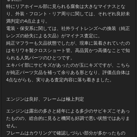
る状態。
特にリアホイール部に見られる腐食は大きなマイナスとな
り、外装・フロント・リア周りに関しては、それぞれ良好未
満判定の4点止まり。
電装・保安系に関しては、社外ライトレンズへの換装（純正
レンズの紛失による欠品）がマイナス査定に。
純正マフラーも欠品状態でしたが、現車に装着されていたの
はモリワキ製クロスショート管。高品質かつ高価なことで知
られる人気パーツのひとつです。
エキパイ部にサビキズがあったのが玉にキズですが、こちら
が純正パーツ欠品を補って余りある形となり、評価点自体は
4点ながらも、実りある査定内容に落ち着きました。
エンジンは良好、フレームは極上判定
エンジンは露出の多さと経年による多少のサビキズこそあっ
たものの、総合的に見ると機関も好調で悪い状態ではありま
せん。