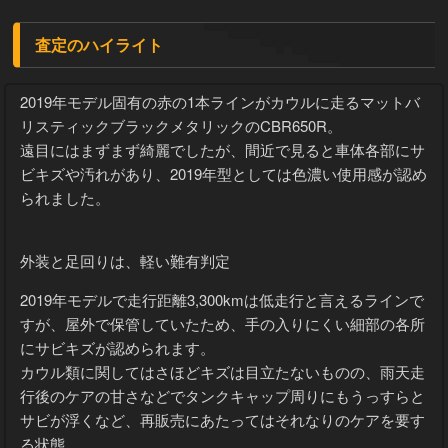
査定のハイライト
2019年モデル固有の赤の1本ラインがカウルに走るマットバ
リスティックブラックメタリックのCBR650R。
遠目にはまずまず綺麗でしたが、間近で見ると車体各部にサ
ビキズや汚れがあり、2019年型としては色濃い使用感が認め
られました。
外装と足回りは、軽い難有判定
2019年モデルで走行距離3,300kmは低走行と言えるラインで
すが、屋外で保管していたため、手の入りにくい細部の各所
にサビキズが認められます。
カウル類に関してはさほどキズは目立たないものの、雨天走
行後のケアの甘さなどでタンクキャップ周りにもうっすらと
サビが浮くなど、再販売にあたってはそれなりのケアを要す