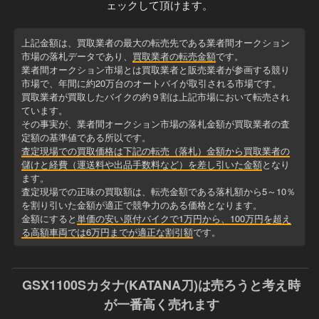
ェックして頂けます。
上記金額は、買取業者の最大の転売先である業者間オークション
市場の落札データであり、
買取業者の転売金額
です。
業者間オークション市場とは買取業者と販売業者が参画する競り
市場で、年間に約20万台のオートバイが取引される市場です。
買取業者が買取したバイクの約９割は上記市場において転売され
ています。
その事実が、業者間オークション市場の落札金額が買取業者の査
定額の基準値である所以です。
査定現場での買取価格は下記の転売（落札）金額から買取業者の
儲けと経費（運送料や出品手数料など）を差し引いた金額
となり
ます。
査定現場での正味の買取額は、転売金額である落札額から5～10％
を割り引いた金額が適正で競争力のある価格となります。
金額にすると
単価の安い原付バイクで1万円から、100万円を超え
る高額車両では6万円までが適正な割引額
です。
GSX1100Sカタナ(KATANA刀)は売ろうと考え時
が一番高く売れます