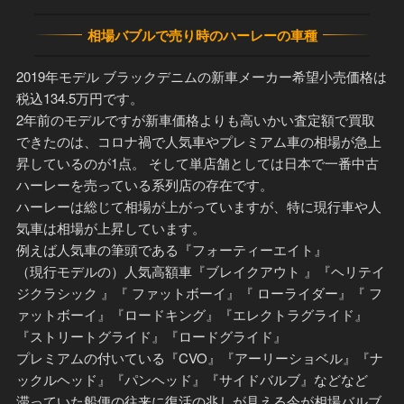
相場バブルで売り時のハーレーの車種
2019年モデル ブラックデニムの新車メーカー希望小売価格は
税込134.5万円です。
2年前のモデルですが新車価格よりも高いかい査定額で買取
できたのは、コロナ禍で人気車やプレミアム車の相場が急上
昇しているのが1点。 そして単店舗としては日本で一番中古
ハーレーを売っている系列店の存在です。
ハーレーは総じて相場が上がっていますが、特に現行車や人
気車は相場が上昇しています。
例えば人気車の筆頭である『フォーティーエイト』
（現行モデルの）人気高額車『ブレイクアウト 』『ヘリテイ
ジクラシック 』『 ファットボーイ』『 ローライダー』『 フ
ァットボーイ』『ロードキング』『エレクトラグライド』
『ストリートグライド』『ロードグライド』
プレミアムの付いている『CVO』『アーリーショベル』『ナ
ックルヘッド』『パンヘッド』『サイドバルブ』などなど
滞っていた船便の往来に復活の兆しが見える今が相場バルブ