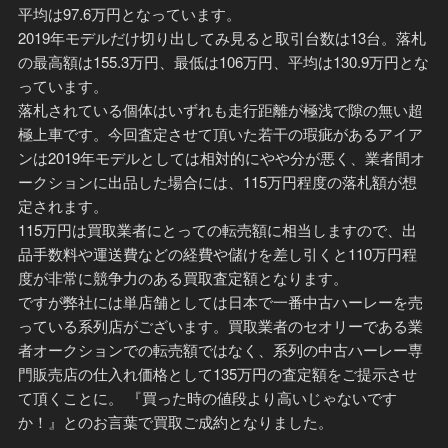
平均は97.6万円となっています。
2019年モデルだけ切り出してみ見ると取引台数は13台。落札
の最高額は155.3万円、最低は106万円、平均は130.9万円とな
っています。
落札されている個体はいずれも走行距離が極浅で隙の無い超
極上車です。今回査定させて頂いた若干の瑕疵があるアイア
ンは2019年モデルとしては相対的にやや分が悪く、業者間オ
ークションに出品した場合には、115万円程度の落札額が想
定されます。
115万円は買取業者にとっての転売額に相当しますので、出
品手数料や運送費などの経費や儲けを差し引くと110万円程
度が非常に競争力のある買取査定額となります。
ですが弊社には単店舗としては日本で一番中古ハーレーを売
っている系列店がございます。買取業者のセオリーである業
者オークションでの転売額ではなく、系列の中古ハーレー専
門販売店の仕入れ価格として135万円の査定額をご提示させ
て頂くことに。 『買った時の値段より高いじゃないです
か！』とのお言葉で買取ご成約となりました。