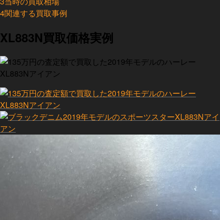
3
当時の買取相場
4
関連する買取事例
XL883N買取価格実例