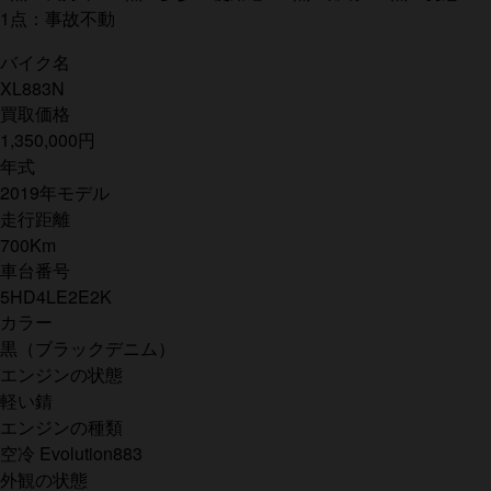
1点：事故不動
バイク名
XL883N
買取価格
1,350,000円
年式
2019年モデル
走行距離
700Km
車台番号
5HD4LE2E2K
カラー
黒（ブラックデニム）
エンジンの状態
軽い錆
エンジンの種類
空冷 Evolution883
外観の状態