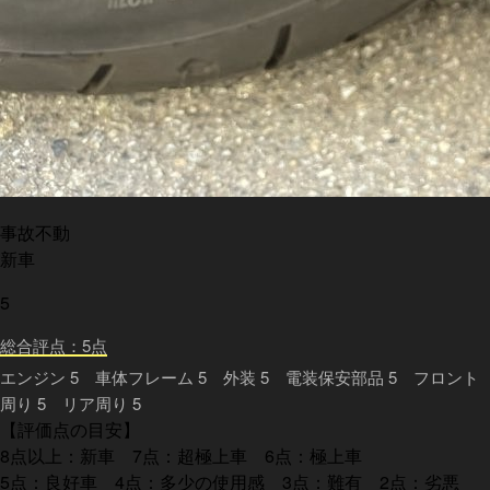
事故不動
新車
5
総合評点：5点
エンジン 5 車体フレーム 5 外装 5 電装保安部品 5 フロント
周り 5 リア周り 5
【評価点の目安】
8点以上：新車 7点：超極上車 6点：極上車
5点：良好車 4点：多少の使用感 3点：難有 2点：劣悪