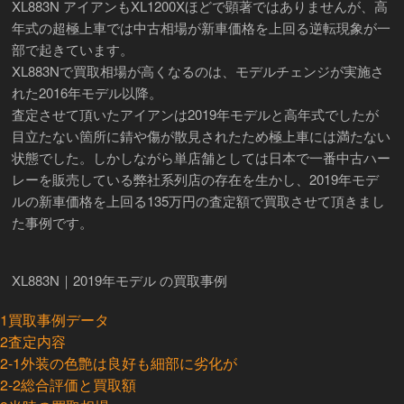
XL883N アイアンもXL1200Xほどで顕著ではありませんが、高
年式の超極上車では中古相場が新車価格を上回る逆転現象が一
部で起きています。
XL883Nで買取相場が高くなるのは、モデルチェンジが実施さ
れた2016年モデル以降。
査定させて頂いたアイアンは2019年モデルと高年式でしたが
目立たない箇所に錆や傷が散見されたため極上車には満たない
状態でした。しかしながら単店舗としては日本で一番中古ハー
レーを販売している弊社系列店の存在を生かし、2019年モデ
ルの新車価格を上回る135万円の査定額で買取させて頂きまし
た事例です。
XL883N｜2019年モデル の買取事例
1
買取事例データ
2
査定内容
2-1
外装の色艶は良好も細部に劣化が
2-2
総合評価と買取額