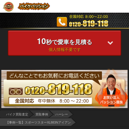
10
秒で愛車を見積る
個人情報不要です
バイク買取査定
買取事例
ハーレー
【事例一覧】スポーツスターXL883Nアイアン