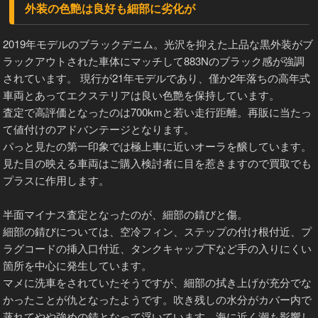
外装の色艶は良好も細部に劣化が
2019年モデルのブラックデニム。光沢を抑えた上品な黒外装がブ
ラックアウトされた車体にマッチして883Nのブラック感が強調
されています。 現行が21年モデルであり、僅か2年落ちの高年式
車両とあってエクステリアは良い色艶を保持しています。
査定で高評価となったのは700kmと若い走行距離。再販に当たっ
て値付けのアドバンテージとなります。
パっと見たの第一印象では極上車に近いオーラを醸しています。
見た目の映える車両はご購入検討者に目を惹きますので買取でも
プラスに作用します。
半面マイナス査定となったのが、細部の錆びと傷。
細部の錆びについては、空冷フィン、ステップの付け根付近、プ
ラグコードの挿入口付近、タンクキャップ下など手の入りにくい
箇所を中心に発生しています。
マメに洗車をされていたそうですが、細部の拭き上げが充分でな
かったことが仇となったようです。吹き残しの水分がカバー内で
蒸れてやや強めの錆となって浮いています。海に近く潮も影響し