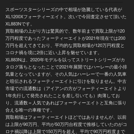
スポーツスターシリーズの中で相場が急騰している代表が
XL1200Xフォーティーエイト。次いで今回査定させて頂いた
XL883Nです。
買取相場の上がり方は驚異的で、数年前まで買取上限が120
万円程度であったフォーティーエイトが2021年現在では200
万円を超えてきており、平均的な買取相場が120万円程度と
コロナ禍を境に2倍に近い上昇を魅せています。
XL883Nは、2020年モデルを以ってストリートシリーズがカ
タログ落ちとなったことで2021年展開ではハーレーの最小排
気量となっていますが、その人気はハーレーで一番の人気車
と喧伝されるフォーティーエイトに引けを取りません。中古
市場での流通数は（アイアンの方がフォーティーエイトより
1年先行して発売されたことを差し引いても）肉薄してお
り、流通数＝人気であればフォーティーエイトと互角に張り
合える唯一の車種です。
買取相場はフォーティーエイトほどではありませんが、以前
は上限が90万円、平均が50万円台程度で推移していたのがコ
ロナ禍以降は上限で150万円を超え、平均で90万円程度まで