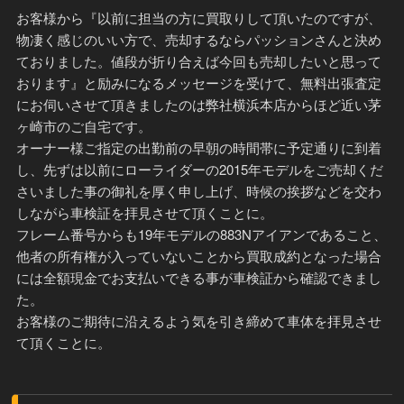
お客様から『以前に担当の方に買取りして頂いたのですが、
物凄く感じのいい方で、売却するならパッションさんと決め
ておりました。値段が折り合えば今回も売却したいと思って
おります』と励みになるメッセージを受けて、無料出張査定
にお伺いさせて頂きましたのは弊社横浜本店からほど近い茅
ヶ崎市のご自宅です。
オーナー様ご指定の出勤前の早朝の時間帯に予定通りに到着
し、先ずは以前にローライダーの2015年モデルをご売却くだ
さいました事の御礼を厚く申し上げ、時候の挨拶などを交わ
しながら車検証を拝見させて頂くことに。
フレーム番号からも19年モデルの883Nアイアンであること、
他者の所有権が入っていないことから買取成約となった場合
には全額現金でお支払いできる事が車検証から確認できまし
た。
お客様のご期待に沿えるよう気を引き締めて車体を拝見させ
て頂くことに。