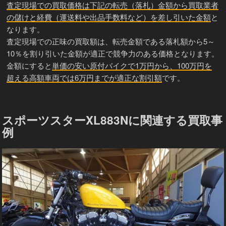
査定現場での買取価格は下記の転売（落札）金額から買取業者
の儲けと経費（運送料や出品手数料など）を差し引いた金額
と
なります。
査定現場での正味の買取額は、転売金額である落札額から5～
10％を割り引いた金額が適正で競争力のある価格となります。
金額にすると
単価の安い原付バイクで1万円から、100万円を
超える高額車両では6万円までが適正な割引額
です。
スポーツスターXL883Nに関連する買取事
例