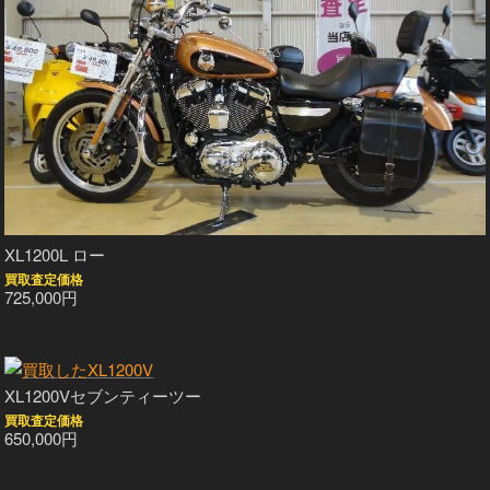
XL1200L ロー
買取査定価格
725,000円
2008年式 走行 4,122km
細かい減点が入った準極上車
XL1200Vセブンティーツー
買取査定価格
650,000円
2013年式 走行 3,167km
年式相応の良好車