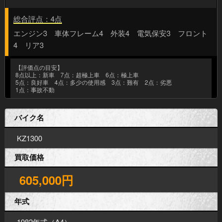
総合評点：4点
エンジン3 車体フレーム4 外装4 電気保安3 フロント
4 リア3
【評価点の目安】
8点以上：新車 7点：超極上車 6点：極上車
5点：良好車 4点：多少の使用感 3点：難有 2点：劣悪
1点：事故不動
バイク名
KZ1300
買取価格
605,000円
年式
1982年式（A4）