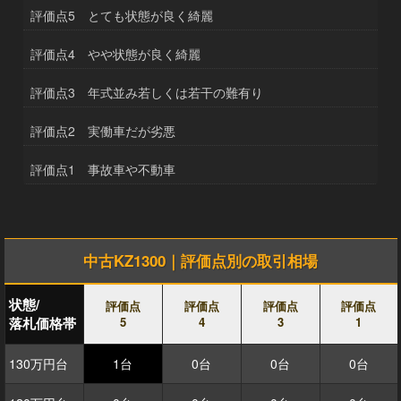
評価点5 とても状態が良く綺麗
評価点4 やや状態が良く綺麗
評価点3 年式並み若しくは若干の難有り
評価点2 実働車だが劣悪
評価点1 事故車や不動車
中古KZ1300｜評価点別の取引相場
状態/
評価点
評価点
評価点
評価点
落札価格帯
5
4
3
1
130万円台
1台
0台
0台
0台