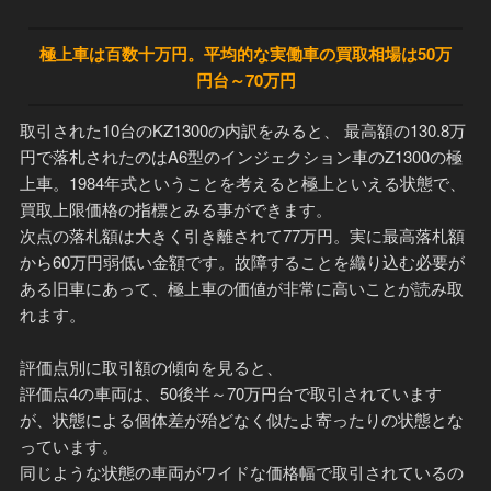
極上車は百数十万円。平均的な実働車の買取相場は50万
円台～70万円
取引された10台のKZ1300の内訳をみると、 最高額の130.8万
円で落札されたのはA6型のインジェクション車のZ1300の極
上車。1984年式ということを考えると極上といえる状態で、
買取上限価格の指標とみる事ができます。
次点の落札額は大きく引き離されて77万円。実に最高落札額
から60万円弱低い金額です。故障することを織り込む必要が
ある旧車にあって、極上車の価値が非常に高いことが読み取
れます。
評価点別に取引額の傾向を見ると、
評価点4の車両は、50後半～70万円台で取引されています
が、状態による個体差が殆どなく似たよ寄ったりの状態とな
っています。
同じような状態の車両がワイドな価格幅で取引されているの