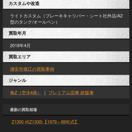
カスタムや改造
ライトカスタム（ブレーキキャリパー・シート社外品/A2
型のタンク/オールペン）
買取年月
2018年4月
買取エリア
浦安市堀江の買取事例
ジャンル
角Z（空冷4発）
｜
プレミアム旧車 絶版車
最新の買取相場
Z1300 (KZ1300)【1979～89年式】