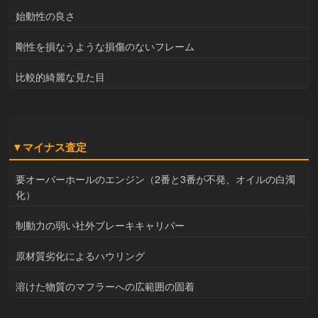
始動性の良さ
剛性を損なうような損傷のないフレーム
比較的綺麗な見た目
▼マイナス査定
要オーバーホールのエンジン（2番と3番が不発、オイルの白濁
化）
制動力の弱い社外ブレーキキャリパー
原材質劣化によるハウリング
溶けた物質のマフラーへの広範囲の固着