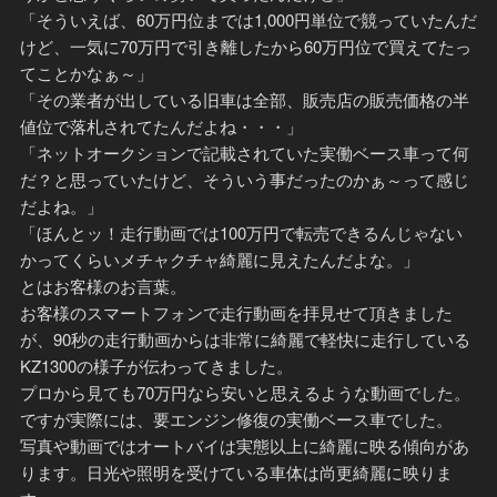
「そういえば、60万円位までは1,000円単位で競っていたんだ
けど、一気に70万円で引き離したから60万円位で買えてたっ
てことかなぁ～」
「その業者が出している旧車は全部、販売店の販売価格の半
値位で落札されてたんだよね・・・」
「ネットオークションで記載されていた実働ベース車って何
だ？と思っていたけど、そういう事だったのかぁ～って感じ
だよね。」
「ほんとッ！走行動画では100万円で転売できるんじゃない
かってくらいメチャクチャ綺麗に見えたんだよな。」
とはお客様のお言葉。
お客様のスマートフォンで走行動画を拝見せて頂きました
が、90秒の走行動画からは非常に綺麗で軽快に走行している
KZ1300の様子が伝わってきました。
プロから見ても70万円なら安いと思えるような動画でした。
ですが実際には、要エンジン修復の実働ベース車でした。
写真や動画ではオートバイは実態以上に綺麗に映る傾向があ
ります。日光や照明を受けている車体は尚更綺麗に映りま