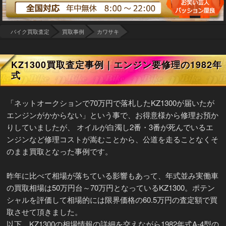
バイク買取査定
買取事例
カワサキ
KZ1300買取査定事例｜エンジン要修理の1982年
式
「ネットオークションで70万円で落札したKZ1300が届いたが
エンジンがかからない」という事で、お得意様から修理お預か
りしていましたが、 オイルが白濁し2番・3番が死んでいるエ
ンジンなど修理コストが嵩むことから、公道を走ることなくそ
のまま買取となった事例です。
昨年に比べて相場が落ちている影響もあって、年式並み実働車
の買取相場は50万円台～70万円となっているKZ1300。ポテン
シャルを評価して相場的には限界価格の60.5万円の査定額で買
取させて頂きました。
以下、KZ1300の相場情報の詳細を交えながら1982年式A-4型の