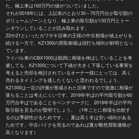
た。極上車は150万円の値がついていました。
それが2018年には、上記表のとおり30～70万円台が取引額の
ボリュームゾーンとなり、極上車の取引額が130万円とトー
ンダウンしていることが読み取れます。
Z2やZ1といったカワサキ旧車の王様の中古相場が値上がりを
続ける一方で、KZ1300の買取相場は頭打ち傾向が鮮明となっ
ています。
ライバル車のCBX1000は順調に相場を伸ばしていることを考
慮しても、KZ1300について下値が大きく下落している事実を
考えると売却を検討されているオーナー様にとっては、高く
売れるタイミングを逃したくないと思われるでしょう。
KZ1300は一定の評価が形成された旧車ですので急激に相場が
落ちることは考えにくいです。2018年半ばの平均取引額が60
万円台半ばであることをベンチマークに、2019年半ばの平均
取引額を見るのが賢明でしょう。 （1年ごとに相場を比較す
るのは季節性がるためです。、夏は高く冬は安い傾向がある
ためです。中古バイクを売るのであれば夏が断然買取価格が
高くなります）