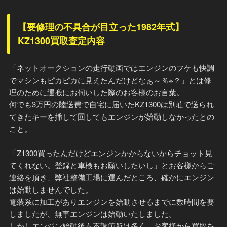
【要修理の不具合が目立った1982年式】
KZ1300買取査定内容
「ネットオークションの走行動画ではエンジンのフケも快調
でマシンもピカピカに見えたんだけどなぁ～％※？」とは修
理のために運搬にお伺いした際のお客様のお言葉。
何でも3万円の陸送費で自宅に届いたKZ1300は別荘で送られ
てきたキーを挿して回してもエンジンが始動しなかったとの
こと。
「Z1300買ったんだけどエンジンかからないからチョット見
てくれない。登録と車検もお願いしたいし」とお客様からご
連絡を頂き、弊社整備工場に運んだところ、確かにエンジン
は始動しませんでした。
電装系に加工がありエンジンを始動させるまでに数時間を要
しましたが、無事エンジンは始動いたしました。
しかしエンジン始動後も不調箇所は多く。お客様から買取を