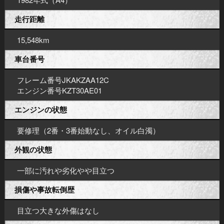
走行距離
15,548km
車台番号
フレーム番号JKAKZAA12C
エンジン番号KZT30AE01
エンジンの状態
要修理（2番・3番始動なし、オイル白濁）
外観の状態
一部に汚れや劣化やや目立つ
損傷や事故転倒歴
目立つ大きな外傷はなし