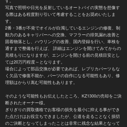
す。
写真で照明や日光を反射しているオートバイの実態を想像す
る際はある程度割り引いて考慮することをお奨めいたしま
す。
2番・3番が不発でオイルが白濁しているエンジンの修復、制
動力のあるキャリパーへの交換、マフラーの排気漏れ改善と
固着物落とし、ハウリングの改善、国内登録を行い、車検を
通すまで整備を行えば、 詳細はエンジンを開けてみてからの
見積もりになりますが、エンジンを開ける前の見積目安とし
ては20万円程度～となります。
場合によって部品交換が必要であれば、レプリカパーツもな
く欠品で修復不能か、パーツの自作になる可能性もあり、修
理額はからり嵩む可能性もあります。
そのような可能性もお伝えしたところ、KZ1300の売却をご決
断されたオーナー様。
ぎりぎりの買取価格でお客様の損失を最小に抑える事ができ
た点だけはお役立ちできましたが、公道を走ることなく損切
のご決断となってしまったことは非常に残念な結果となって