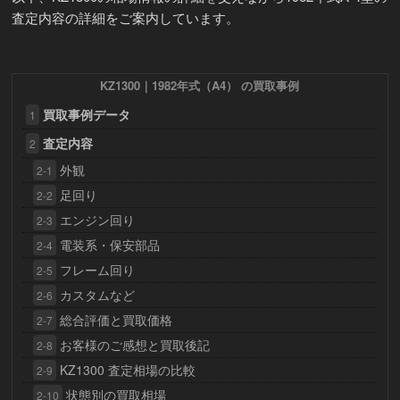
査定内容の詳細をご案内しています。
KZ1300｜1982年式（A4） の買取事例
買取事例データ
1
査定内容
2
外観
2-1
足回り
2-2
エンジン回り
2-3
電装系・保安部品
2-4
フレーム回り
2-5
カスタムなど
2-6
総合評価と買取価格
2-7
お客様のご感想と買取後記
2-8
KZ1300 査定相場の比較
2-9
状態別の買取相場
2-10