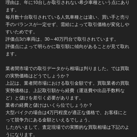
理由は、年に10台しか取引されない希少車種という点にあり
ます。
毎月数十台取引されている人気車種とは違い、買い手と売り
手のバランスが一定せず、需給によって取引価格が変化しや
すいためです。
評価点3の車両は、30～40万円台で取引されています。
評価点によって明らかに取引額に傾向があることが見て取れ
ます。
業者間市場での取引データから相場は判りました。では買取
の実勢価格はどうでしょうか？
上記は、業者間市場における取引金額です。買取業者の買取
実勢価格は、上記取引額から経費（運送費や出品手数料な
ど）と儲けを差引く必要があります。
業者の経費と儲けはいくら位でしょうか？
大型バイクの場合は4万円程度が適正な価格で、お客様にと
って競争力にある金額といえるでしょう。
したがいまして、査定現場での実際的な買取相場は下記のよ
うになります。