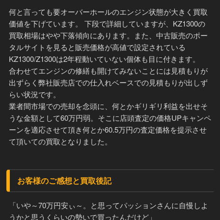
何と言っても要オーバーホールのエンジン状態が大きく買取
価値を下げています。 下段で詳細していますが、KZ1300の
買取相場はやや下落傾向にあります。また、中古販売のポー
タルサイトを見ると販売価格が高値で設定されている
KZ1300/Z1300は2年程動いていない個体も目に付きます。
合わせてエンジンの修繕も開けてみないことには見積もりが
出ずらく弊社販売店での仕入れベースでの見積もりが出しず
らい状況です。
業者間市場での売却を念頭に、何とかギリギリ利益を出せそ
うな金額として60万円弱。そこに店頭査定の価格UPキャンペ
ーンを適応させて頂き何とか60.5万円の査定価格を提示させ
て頂いての買取となりました。
お客様のご感想と買取後記
「いや～70万円安ぃ～。と思ってパッションさんに自慢しよ
うかと思うくらいの勢いで買ったんだけど」