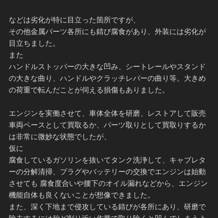
などは劣化が特に目立った箇所ですが、
その他金属パーツ各所にも錆び腐食があり、外装には劣化が
目立ちました。
また
ハンドルストッパーの大きな凹み、シートレールやスタンド
の大きな曲り、ハンドルやクラッチレバーの曲り等。大きめ
の荷重で転んだことが伺える損傷もありました。
エンジンを実働させて、車体全体を研磨、レストアして販売
車両ベースとして買取るか、パーツ取りとして買取りするか
は非常に微妙な状態でしたが、
仮に
腐食しているガソリンを抜いてタンク洗浄して、キャブレタ
ーの分解清掃、プラグやバッテリーの交換でエンジンは始動
させても 腐食度合いや腰下のオイル漏れなどから、エンジン
機能自体も良くないことが想像できました。
また、深く下地まで侵攻している錆びが各所にあり、研磨で
除去するには殆ど削り近い作業で取り除くと凹んでしまうよ