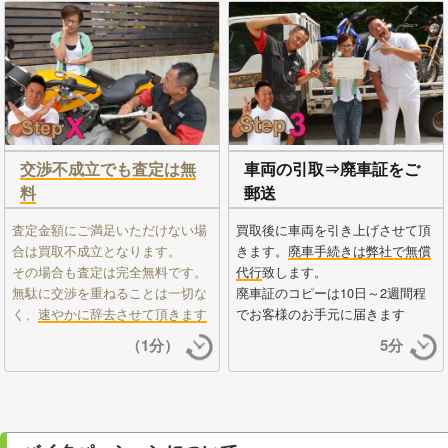
交渉不成立でも査定は無
車両の引取⇒廃車証をご
料
郵送
査定金額にご満足いただけない場
買取後に車両を引き上げさせて頂
合は買取不成立となります。
きます。
廃車手続きは弊社で無償
その場合も査定は完全無料です。
代行
致します。
無駄に交渉を重ねることは一切な
廃車証のコピーは10日～2週間程
く、
速やかに辞去させて頂きます
でお客様のお手元に届きます
（1分）
5分