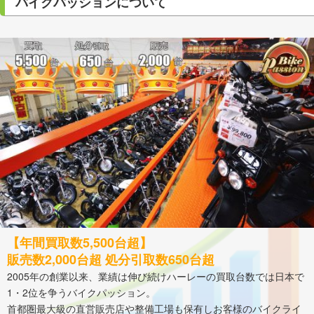
バイクパッションについて
【年間買取数5,500台超】
販売数2,000台超 処分引取数650台超
2005年の創業以来、業績は伸び続けハーレーの買取台数では日本で
1・2位を争うバイクパッション。
首都圏最大級の直営販売店や整備工場も保有しお客様のバイクライ