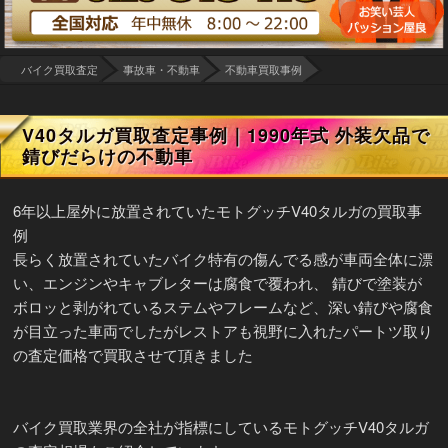
バイク買取査定
事故車・不動車
不動車買取事例
V40タルガ買取査定事例｜1990年式 外装欠品で
錆びだらけの不動車
6年以上屋外に放置されていたモトグッチV40タルガの買取事
例
長らく放置されていたバイク特有の傷んでる感が車両全体に漂
い、エンジンやキャブレターは腐食で覆われ、 錆びで塗装が
ボロッと剥がれているステムやフレームなど、深い錆びや腐食
が目立った車両でしたがレストアも視野に入れたパートツ取り
の査定価格で買取させて頂きました
バイク買取業界の全社が指標にしているモトグッチV40タルガ