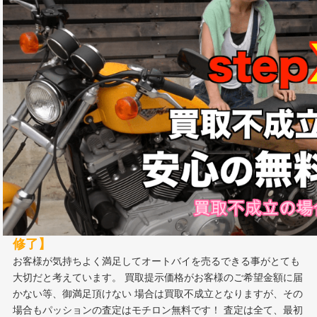
【リピーターやご紹介のお客様が非常に多い】
の
は、お客様の立場に立った誠実な査定と相場以上での高額査定が
評価されてのことだと自負しております。
事実、パッションのバイク買取査定はお客様満足度95％超！
弊社パッションは最高の接客と特別な買取価格で常にお客様満足
度No1を追求しています。
【当社の査定員はみんな査定資格とマナー講習を
修了】
お客様が気持ちよく満足してオートバイを売るできる事がとても
大切だと考えています。 買取提示価格がお客様のご希望金額に届
かない等、御満足頂けない 場合は買取不成立となりますが、その
場合もパッションの査定はモチロン無料です！ 査定は全て、最初