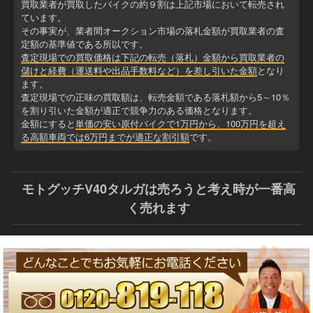
買取業者が買取したバイクの約９割は上記市場において転売され
ています。
その事実が、業者間オークション市場の落札金額が買取業者の査
定額の基準値である所以です。
査定現場での買取価格は下記の転売（落札）金額から買取業者の
儲けと経費（運送料や出品手数料など）を差し引いた金額
となり
ます。
査定現場での正味の買取額は、転売金額である落札額から5～10％
を割り引いた金額が適正で競争力のある価格となります。
金額にすると
単価の安い原付バイクで1万円から、100万円を超え
る高額車両では6万円までが適正な割引額
です。
モトグッチV40タルガは売ろうと考え時が一番高
く売れます