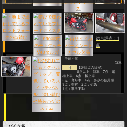
総合評点：1
点
事故不動
新車
1
【評価点の目安】
8点以上：新車 7点：超
極上車 6点：極上車
5点：良好車 4点：多少の使用感
3点：難有 2点：劣悪
1点：事故不動
バイク名