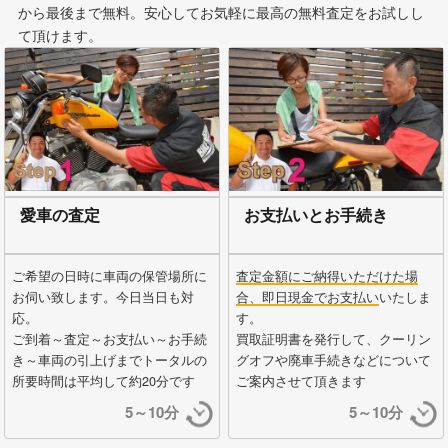
から最後まで無料。安心してお気軽に最高の無料査定をお試しし
て頂けます。
愛車の査定
お支払いとお手続き
ご希望の日時に車両の保管場所に
査定金額にご納得いただけた場
お伺い致します。今日当日も対
合、即日現金でお支払い
いたしま
応。
す。
ご到着～査定～お支払い～お手続
買取証明書を発行して、クーリン
き～車両の引上げまでトータルの
グオフや廃車手続きなどについて
所要時間は平均して約20分です
ご案内させて頂きます
5～10分
5～10分