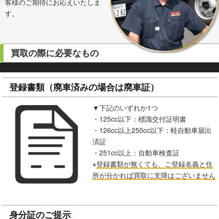
客様のご期待にお応えいたしま
す。
買取の際に必要なもの
登録書類（廃車済みの場合は廃車証）
▼下記のいずれか1つ
・125cc以下：標識交付証明書
・126cc以上250cc以下：軽自動車届出
済証
・251cc以上：自動車検査証
※
登録書類が無くても、ご登録名義と住
所が分かれば買取に支障はございません
身分証のご提示