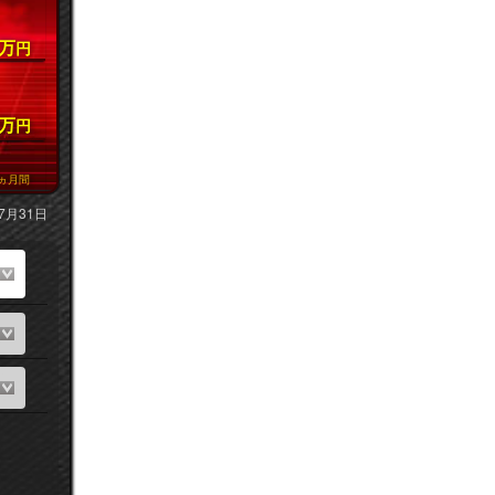
万
円
万
円
ヵ月間
7月31日