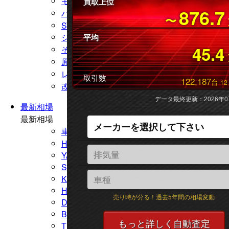
モトグッチ
買取上位
876.7
ハスクバーナ
〜
SYM
ジレラ
平均
45.4
その他メーカー
原付 スクーター
レーサー 競技用バイク
取引数
122,187
台
12
改造 カスタムバイク
データ最終更新：2026年0
最新相場
最新相場
車種別の最新相場
HONDA
YAMAHA
SUZUKI
KAWASAKI
HARLEY Davidson
売り時が分る！過去5年間の相場変動
DUCATI
BMW
TRIUMPH