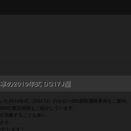
の2010年式 DG17J型
2010年式（DG17J）のセロー250買取価格事例をご案内。
250の査定相場もご紹介しています。
を頂戴することも多い、
ませ。
いたします！