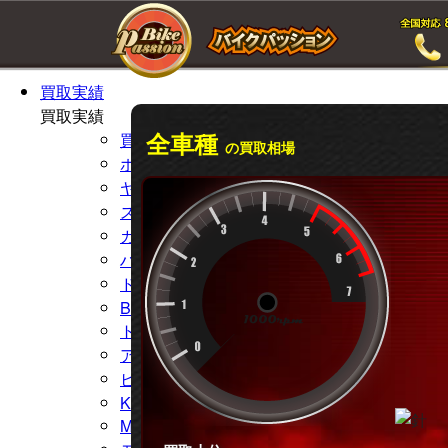
ホームページ
ホームページ
買取実績
買取実績
全車種
買取実例TOP
の買取相場
ホンダ
ヤマハ
スズキ
カワサキ
ハーレー
ドゥカティ
BMW
トライアンフ
アプリリア
ビューエル
KTM
MVアグスタ