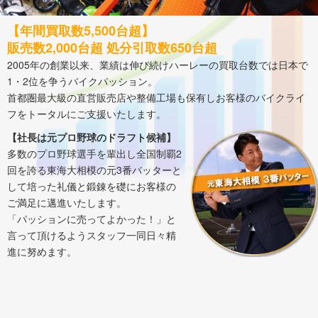
【年間買取数5,500台超】
販売数2,000台超 処分引取数650台超
2005年の創業以来、業績は伸び続けハーレーの買取台数では日本で
1・2位を争うバイクパッション。
首都圏最大級の直営販売店や整備工場も保有しお客様のバイクライ
フをトータルにご支援いたします。
【社長は元プロ野球のドラフト候補】
多数のプロ野球選手を輩出し全国制覇2
回を誇る東海大相模の元3番バッターと
して培った礼儀と鍛錬を礎にお客様の
ご満足に邁進いたします。
「パッションに売ってよかった！」と
言って頂けるようスタッフ一同日々精
進に努めます。