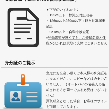
▼下記のいずれか1つ
・125cc以下：標識交付証明書
・126cc以上250cc以下：軽自動車届出
済証
・251cc以上：自動車検査証
※
登録書類が無くても、ご登録名義と住
所が分かれば買取に支障はございません
身分証のご提示
査定にお立会い頂くご本人様の身分証を
ご提示ください。コピーなどは必要ござ
いません。 （オートバイの名義人と売
却される方が同一である必要はございま
せん）
買取成立となった場合、お客様のサイン
を頂戴しております。