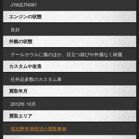
JYA2LTN081
エンジンの状態
良好
外観の状態
テールカウルに傷のほか、目立つ錆びや外傷なく綺麗
カスタムや改造
社外品多数のカスタム車
買取年月
2012年 10月
買取エリア
習志野市津田沼の買取事例