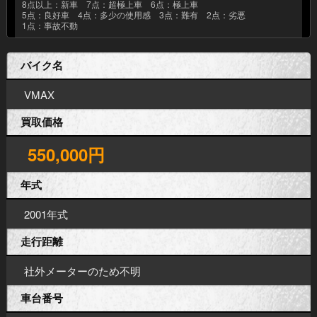
8点以上：新車 7点：超極上車 6点：極上車
5点：良好車 4点：多少の使用感 3点：難有 2点：劣悪
1点：事故不動
バイク名
VMAX
買取価格
550,000円
年式
2001年式
走行距離
社外メーターのため不明
車台番号