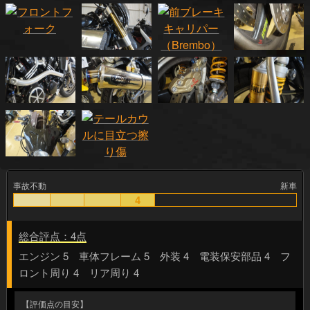
事故不動
新車
4
総合評点：4点
エンジン 5 車体フレーム 5 外装 4 電装保安部品 4 フ
ロント周り 4 リア周り 4
【評価点の目安】