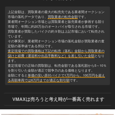
上記金額は、買取業者の最大の転売先である業者間オークション
市場の落札データであり、
買取業者の転売金額
です。
業者間オークション市場とは買取業者と販売業者が参画する競り
市場で、年間に約20万台のオートバイが取引される市場です。
買取業者が買取したバイクの約９割は上記市場において転売され
ています。
その事実が、業者間オークション市場の落札金額が買取業者の査
定額の基準値である所以です。
査定現場での買取価格は下記の転売（落札）金額から買取業者の
儲けと経費（運送料や出品手数料など）を差し引いた金額
となり
ます。
査定現場での正味の買取額は、転売金額である落札額から5～10％
を割り引いた金額が適正で競争力のある価格となります。
金額にすると
単価の安い原付バイクで1万円から、100万円を超え
る高額車両では6万円までが適正な割引額
です。
VMAXは売ろうと考え時が一番高く売れます