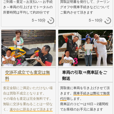
ご到着～査定～お支払い～お手続
買取証明書を発行して、クーリン
き～車両の引上げまでトータルの
グオフや廃車手続きなどについて
所要時間は平均して約20分です
ご案内させて頂きます
5～10分
5～10分
交渉不成立でも査定は無
車両の引取⇒廃車証をご
料
郵送
査定金額にご満足いただけない場
買取後に車両を引き上げさせて頂
合は買取不成立となります。
きます。
廃車手続きは弊社で無償
その場合も査定は完全無料です。
代行
致します。
無駄に交渉を重ねることは一切な
廃車証のコピーは10日～2週間程
く、
速やかに辞去させて頂きます
でお客様のお手元に届きます