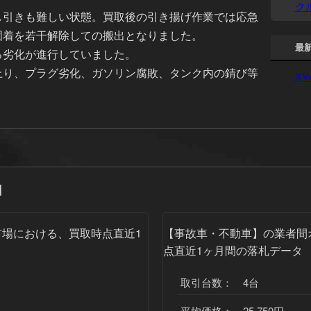
ク
し引きも難しい状態。買取後の引き揚げ作業では応急
固着を若干解除しての搬出となりました。
最
る劣化が進行していました。
上り、プラグ劣化、ガソリン腐敗、タンク内の錆び等
XV
】
場における、買取時点直近1
【事故車・不動車】
の業者間
点直近1ヶ月間の落札データ
取引台数： 4台
平均価格： 25,750円