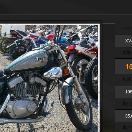
バイ
XV
買取
1
年式
19
走行
35
車台