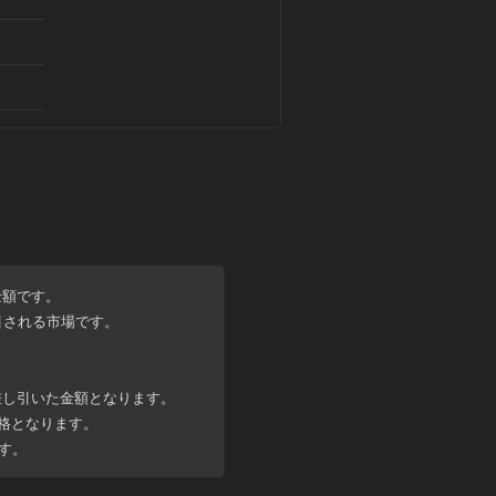
金額
です。
引される市場です。
差し引いた金額
となります。
格となります。
す。