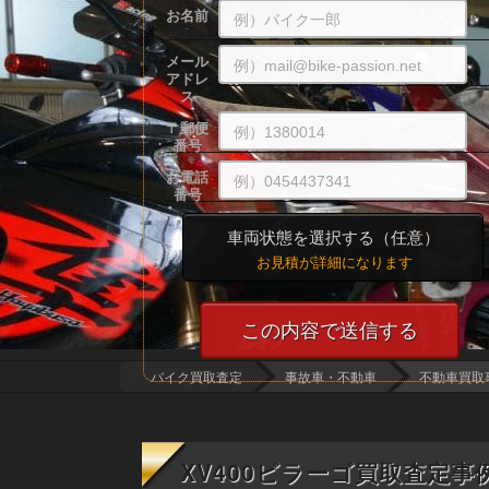
お名前
メール
アドレ
ス
〒
郵便
番号
お電話
番号
車両状態を選択する
（任意）
お見積が詳細になります
バイク買取査定
事故車・不動車
不動車買取
XV400ビラーゴ買取査定事