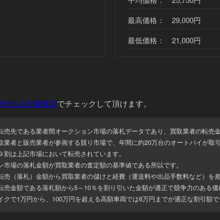
最高価格： 29,000円
最低価格： 21,000円
場が出る自動査定
でチェックして頂けます。
転売先である業者間オークション市場の落札データであり、
買取業者の転売
取業者と販売業者が参画する競り市場で、年間に約20万台のオートバイが取
９割は上記市場において転売されています。
ン市場の落札金額が買取業者の査定額の基準値である所以です。
転売（落札）金額から買取業者の儲けと経費（運送料や出品手数料など）を
転売金額である落札額から5～10％を割り引いた金額が適正で競争力のある価
イクで1万円から、100万円を超える高額車両では6万円までが適正な割引額
で