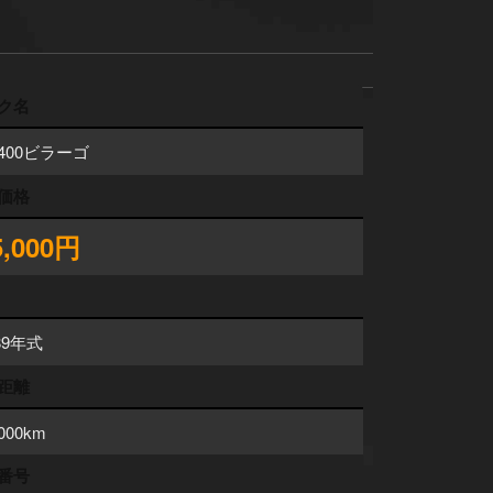
ク名
400ビラーゴ
価格
5,000円
89年式
距離
,000km
番号