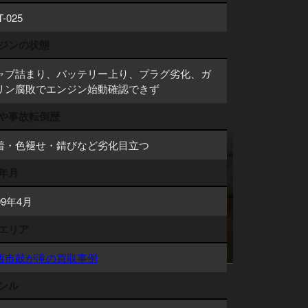
T-025
ジンの状態
ャブ詰まり、バッテリー上り、プラグ劣化、ガ
リン腐敗でエンジン始動確認できず
や事故転倒歴
着・色褪せ・錆びなど劣化目立つ
年月
09年4月
エリア
西市鼓が滝の買取事例
ンル