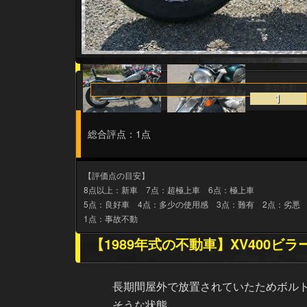
事故不動
1
総合評点：1点
【評価点の目安】
8点以上：新車 7点：超極上車 6点：極上車
5点：良好車 4点：多少の使用感 3点：難有 2点：劣悪
1点：事故不動
【1989年式の不動車】XV400ビ
長期間屋外で放置されていたためボル
そうな状態