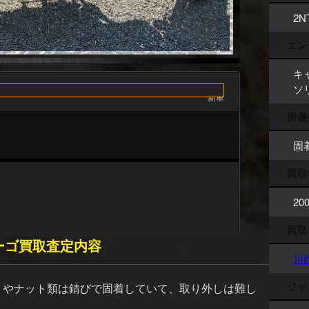
2N
エン
キ
ソ
新車
損傷
固
買取
20
買取
ラーゴ買取査定内容
川
ジャ
トやナット類は錆びで固着していて、取り外しは難し