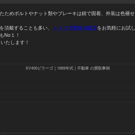
いたためボルトやナット類やブレーキは錆で固着、外装は色褪せ
葉を頂戴することも多い、
バイク買取無料査定
をお気軽にお試
もNo１！
応えいたします！
XV400ビラーゴ｜1989年式｜不動車 の買取事例