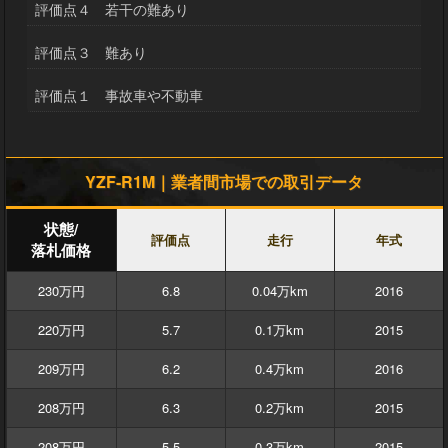
評価点４ 若干の難あり
評価点３ 難あり
評価点１ 事故車や不動車
YZF-R1M｜業者間市場での取引データ
状態/
評価点
走行
年式
落札価格
230万円
6.8
0.04万km
2016
220万円
5.7
0.1万km
2015
209万円
6.2
0.4万km
2016
208万円
6.3
0.2万km
2015
208万円
5.5
0.3万km
2015