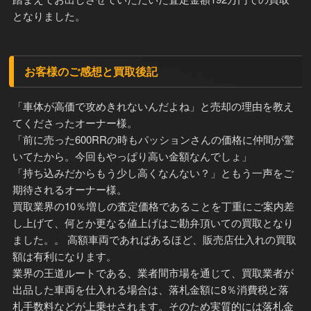
となりました。
お客様のご感想と買取後記
「車体が高価で攻めきれないんだよね」と売却の理由を教え
てくださったオーナー様。
「前に売った600RRの時もパッションさんの価格に仲間が驚
いてたから。今回もやっぱり高い金額なんでしょ」
「持ち込みだからもう少し高くなんない？」ともう一声をご
期待されるオーナー様。
買取業界の10％増しの査定価格であることを丁重にご案内差
し上げて、何とか更なる値上げはご勘弁頂いての買取となり
ました。。 高額車両であればあるほど、販売店仕入れの買取
額は有利になります。
業界の王道ルートである、業者間市場を通じて、買取業者が
出品した車両を仕入れる場合は、落札金額に8％消費税と落
札手数料などが上乗せされます。そのため実質的には落札金