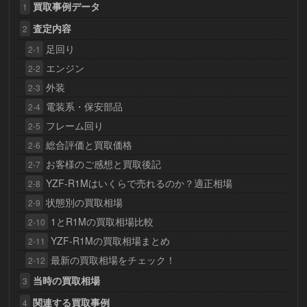
買取事例データ
1
査定内容
2
足回り
2-1
エンジン
2-2
外装
2-3
電装系・保安部品
2-4
フレーム回り
2-5
総合評価と買取価格
2-6
お客様のご感想と買取後記
2-7
YZF-R1Mはいくらで売れるのか？適正相場
2-8
状態別の買取相場
2-9
1とR1Mの買取相場比較
2-10
YZF-R1Mの買取相場まとめ
2-11
最新の買取相場をチェック！
2-12
当時の買取相場
3
関連する買取事例
4