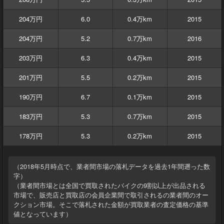
204万円
6.0
0.4万km
2015
204万円
5.2
0.7万km
2016
203万円
6.3
0.4万km
2015
201万円
5.5
0.2万km
2015
190万円
6.7
0.1万km
2015
183万円
5.3
0.7万km
2015
178万円
5.3
0.2万km
2015
（2018年5月時点で、業者間市場の落札データを過去1年間遡った数
字）
（業者間市場とは全国で買取されたバイクの9割以上が出品される
市場で、販売店と買取店の会員企業間で取引されるの業者間のオー
クション市場。そこで落札された金額が買取業者の査定価格の基準
値となっています）