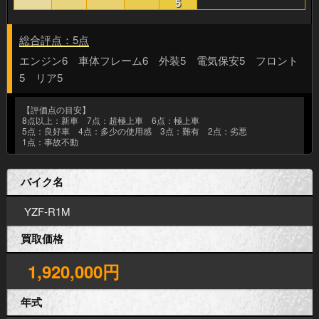
5
総合評点：5点
エンジン6 車体フレーム6 外装5 電気保安5 フロント
5 リア5
【評価点の目安】
8点以上：新車 7点：超極上車 6点：極上車
5点：良好車 4点：多少の使用感 3点：難有 2点：劣悪
1点：事故不動
バイク名
YZF-R1M
買取価格
1,920,000円
年式