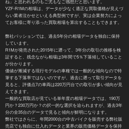
ね」と思われるのもご尤もなご感想だと思います。
YZF-R1Mの相場は、データが少なく適正な買取価格が見えづ
らい業者泣かせといえる典型例ですが、実は企業努力によっ
てお客様に寄り添った買取相場を算出することもできます。
弊社パッションでは、過去5年分の相場データを独自に保持
しています。
R1Mが発売された2015年に遡って、3年分の取引の推移を検
証すると、残念ながら相場は3年間で5％下落傾していること
が分かります。
価値が漸減する現行モデルの車種では一般的な傾向なので特
筆する下落率ではないのですが、過去に遡って取引データを
見ると、評価点7の車両は220万円台での取引が多い傾向が見
えてきます。
一般的な買取店が見ている単年度の相場データでは、190万
円か？230万円か？の択一的な選択を迫られますが、過去3年
分の全35台のデータで見ると傾向が鮮明になります。
弊社ではさらに、年間2000台の中古バイクを販売する弊社販
売店でも独自に仕入れデータと業界の販売価格データを保持