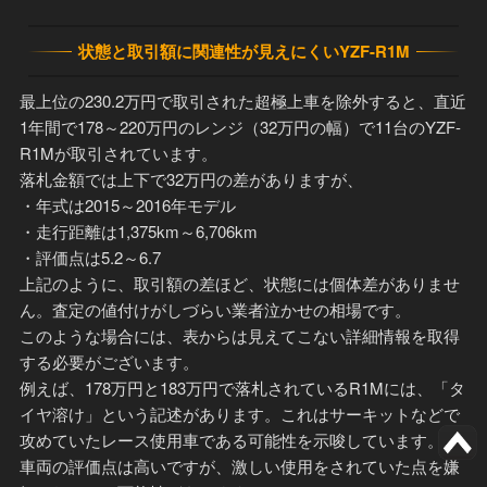
状態と取引額に関連性が見えにくいYZF-R1M
最上位の230.2万円で取引された超極上車を除外すると、直近
1年間で178～220万円のレンジ（32万円の幅）で11台のYZF-
R1Mが取引されています。
落札金額では上下で32万円の差がありますが、
・年式は2015～2016年モデル
・走行距離は1,375km～6,706km
・評価点は5.2～6.7
上記のように、取引額の差ほど、状態には個体差がありませ
ん。査定の値付けがしづらい業者泣かせの相場です。
このような場合には、表からは見えてこない詳細情報を取得
する必要がございます。
例えば、178万円と183万円で落札されているR1Mには、「タ
イヤ溶け」という記述があります。これはサーキットなどで
攻めていたレース使用車である可能性を示唆しています。
車両の評価点は高いですが、激しい使用をされていた点を嫌