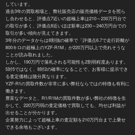
しています。
過去3年の買取相場と、弊社販売店の販売価格データを照ら
し合わせると、評価点7近いの超極上車は210～230万円台で
の取引が多く、評価点8近いほぼ新車は230～240万円台での
取引が多い傾向が見えてきます。
3年分のデータからは8割強の確率で「評価点6.7で走行距離が
800キロの超極上のYZF-R1M」が220万円以上で売れそうな
ことが読み取れました。
しかし、190万円で落札される可能性も2割弱程度あります。
5対5ではなく、8対2の確率になることで、お客様に提示でき
る査定価格は随分異なります。
YZF-R1の買取件数が非常に多い弊社ならではの特徴も有利に
働きます。
豊富なデータと、R1/R1Mの買取件数が多い弊社の特徴を生
かして、220万円弱の査定価格で買取しても、均せば利益が
出せることが分かります。
企業努力によって超極上車の査定額を210万円台まで上乗せ
できる余地もございます。