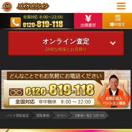
オンライン査定
詳細な相場とお見積り
バイク買取査定
買取事例
ヤマハ
【事例一覧】YZF-R1