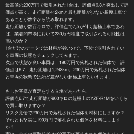
最高値の230万円で取引された1台は、評価点6.8と突出して評
価点が高く、走行距離412kmと最も距離が少ない超極上車で
あることが数字から読み取れます。
走行距離が数百キロで、評価点で7点が付く超極上車であれ
ば、業者間市場において230万円程度で取引される可能性は
高いのか？
1台だけのデータでは材料が弱いので、下位で取引されてい
る車両の状態もチェックしてみます。
次点で状態が良い車両は、190万円で落札された個体で、評
価点は6.7、走行距離は1,248km。230万円で落札された個体
と車両の状態では殆ど差がない超極上車といえます。
もしお客様が査定をする立場であったら、
評価点6.7で走行距離が800キロの超極上のYZF-R1Mをいくら
で買い取りますか？
リスク覚悟で230万円で落札された個体を材料にしますか？
それとも堅実に190万円で落札された個体を材料にします
か？
実は、全ての買取業者は190万円で落札された個体をベンチ