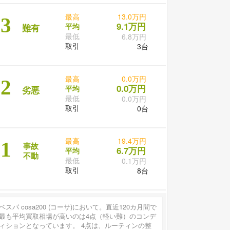
最高
13.0万円
3
9.1万円
平均
難有
最低
6.8万円
取引
3台
最高
0.0万円
2
0.0万円
平均
劣悪
最低
0.0万円
取引
0台
最高
19.4万円
1
事故
6.7万円
平均
不動
最低
0.1万円
取引
8台
ベスパ cosa200 (コーサ)において。直近120カ月間で
最も平均買取相場が高いのは4点（軽い難）のコンデ
ィションとなっています。 4点は、ルーティンの整