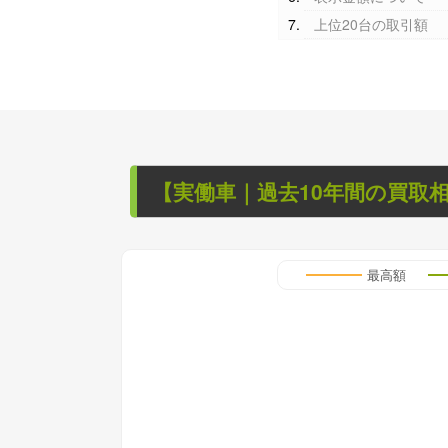
上位20台の取引額
【
実働車
｜過去
10
年
間の買取
最高額