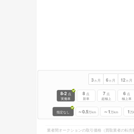
3
6
12
ヵ月
ヵ月
ヵ月
8-2
8
7
6
点
点
点
点
実働車
新車
超極上
極上車
～0.5
～1
1
指定なし
万km
万km
万
業者間オークションの取引価格（買取業者の転売