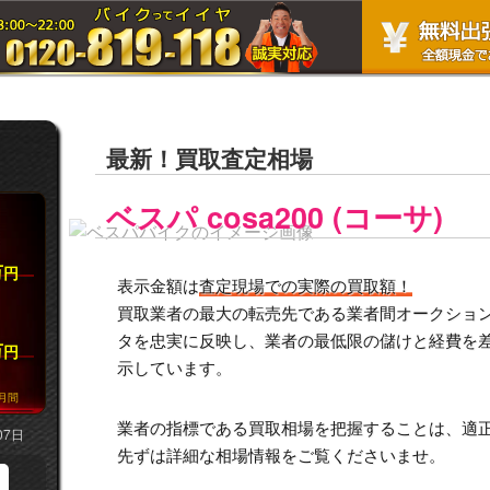
最新！買取査定相場
ベスパ cosa200 (コーサ)
万
円
表示金額は
査定現場での実際の買取額！
買取業者の最大の転売先である業者間オークション市
タを忠実に反映し、業者の最低限の儲けと経費を
万
円
示しています。
月間
業者の指標である買取相場を把握することは、適
07日
先ずは詳細な相場情報をご覧くださいませ。