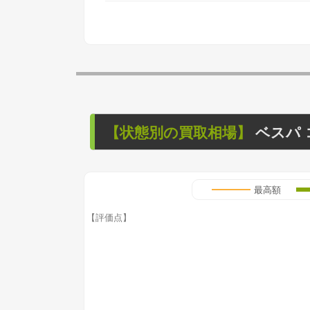
【状態別の買取相場】
ベスパ 
最高額
【評価点】