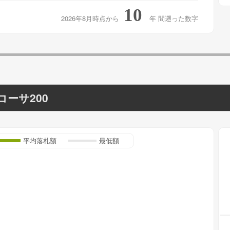
10
2026年8月時点から
年
間遡った数字
コーサ200
平均落札額
最低額