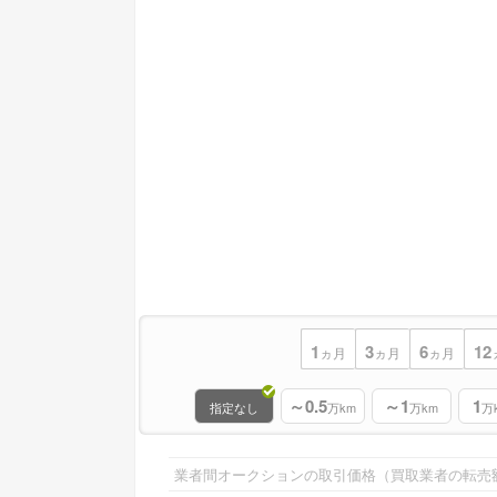
1
3
6
12
ヵ月
ヵ月
ヵ月
～0.5
～1
1
指定なし
万km
万km
万
業者間オークションの取引価格（買取業者の転売