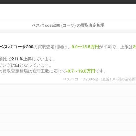
ベスパ cosa200 (コーサ) の買取査定相場
ベスパ コーサ200
の買取査定相場は、
9.0〜15.5万円
が平均で、上限は
2
前比で
211％
上昇
しています。
リングは
白
となっています。
の買取査定相場は修理工数に応じて
-0.7～19.8万円
です。
ベスパ コーサ200/5台（直近10年間の業