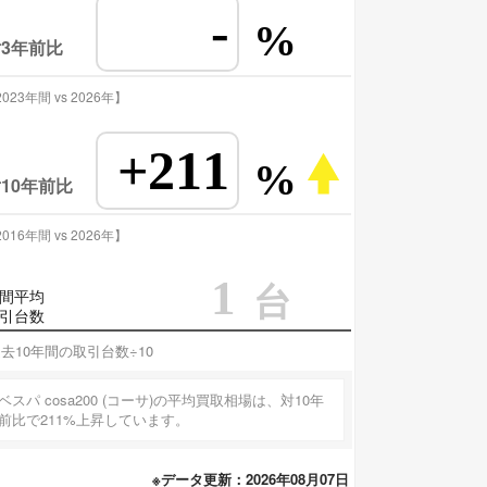
-
%
3年前比
023年間 vs 2026年】
+211
%
10年前比
016年間 vs 2026年】
1
台
間平均
引台数
去10年間の取引台数÷10
ベスパ cosa200 (コーサ)の平均買取相場は、対10年
前比で211%上昇しています。
※データ更新：2026年08月07日