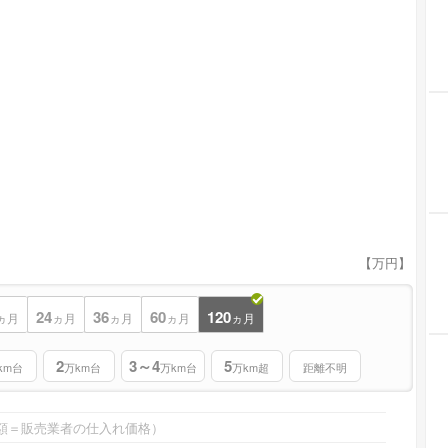
【万円】
24
36
60
120
ヵ月
ヵ月
ヵ月
ヵ月
ヵ月
2
3～4
5
km台
万km台
万km台
万km超
距離不明
額＝販売業者の仕入れ価格）