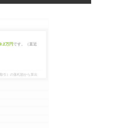
9.2万円
です。（直近
者間取引）の落札額から算出