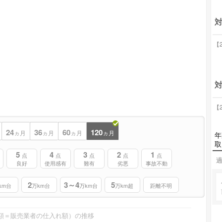
対
【2
対
【2
24
36
60
120
ヵ月
ヵ月
ヵ月
ヵ月
年
取
5
4
3
2
1
点
点
点
点
点
過
良好
使用感有
難有
劣悪
事故不動
2
3～4
5
km台
万km台
万km台
万km超
距離不明
額＝販売業者の仕入れ額）の推移