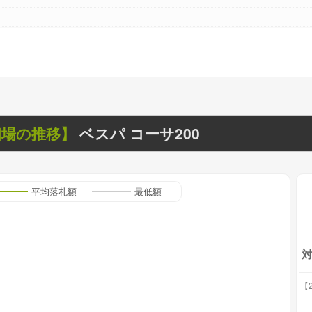
相場の推移】
ベスパ コーサ200
平均落札額
最低額
【2