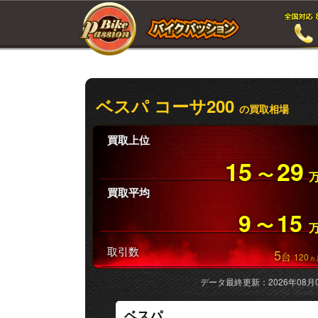
ベスパ コーサ200
の買取相場
買取上位
15
29
〜
買取平均
9
15
〜
取引数
5
台
120
ヵ
データ最終更新：2026年08月