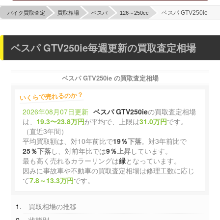
ベスパ GTV250ie
バイク買取査定
買取相場
ベスパ
126～250cc
ベスパ GTV250ie毎週更新の買取査定相場
ベスパ GTV250ie の買取査定相場
いくらで売れるのか？
2026年08月07日更新
ベスパ GTV250ie
の買取査定相場
は、
19.3〜23.8万円
が平均で、上限は
31.0万円
です。
（直近3年間）
平均買取額は、対10年前比で
19％
下落
。対3年前比で
25％
下落
し、対前年比では
9％
上昇
しています。
最も高く売れるカラーリングは
緑
となっています。
因みに事故車や不動車の買取査定相場は修理工数に応じ
て
7.8～13.3万円
です。
買取相場の推移