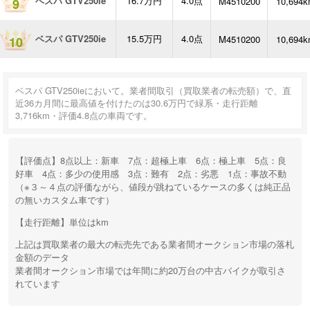
ベスパ GTV250ie
16.7万円
4.0点
M4510200
10,694
9
ベスパ GTV250ie
15.5万円
4.0点
M4510200
10,694
10
ベスパ GTV250ieにおいて。業者間取引（買取業者の転売額）で、直
近36カ月間に最高値を付けたのは30.6万円で緑系・走行距離
3,716km・評価4.8点の車両です。
【評価点】8点以上：新車 7点：超極上車 6点：極上車 5点：良
好車 4点：多少の使用感 3点：難有 2点：劣悪 1点：事故不動
（※３～４点の評価ながら、値段が跳ねているケースの多くは純正品
の無いカスタム車です）
【走行距離】単位はkm
上記は買取業者の最大の転売先である業者間オークション市場の落札
金額のデータ
業者間オークション市場では年間に約20万台の中古バイクが取引さ
れています