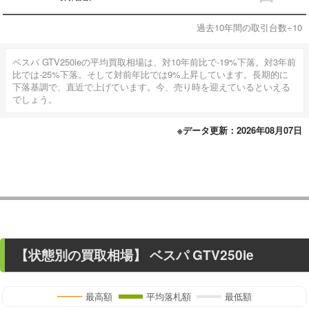
過去10年間の取引台数÷10
ベスパ GTV250ieの平均買取相場は、対10年前比で-19%下落。対3年前
比では-25%下落。そして対前年比では9%上昇しています。長期的に
下落基調で、直近で上げています。今、売り時を迎えているといえる
でしょう。
※データ更新：2026年08月07日
【状態別の買取相場】
ベスパ GTV250ie
最高額
平均落札額
最低額