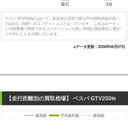
取引
2台
ベスパ GTV250ieにおいて。直近36カ月間で最も平均買取相場が高い
のは5点（良好）のコンディションとなっています。 これはルーティ
ンの軽整備で再販できるコンディションの良い車両が高額査定に繋が
りやすいことを示唆しています。
※データ更新：2026年08月07日
【走行距離別の買取相場】
ベスパ GTV250ie
最高額
平均落札額
最低額