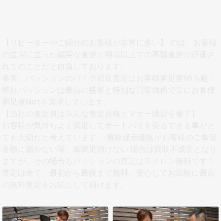
【リピーターやご紹介のお客様が非常に多い】
のは、お客様
の立場に立った誠実な査定と相場以上での高額査定が評価さ
れてのことだと自負しております。
事実、パッションのバイク買取査定はお客様満足度95％超！
弊社パッションは最高の接客と特別な買取価格で常にお客様
満足度No1を追求しています。
【当社の査定員はみんな査定資格とマナー講習を修了】
お客様が気持ちよく満足してオートバイを売るできる事がと
ても大切だと考えています。 買取提示価格がお客様のご希望
金額に届かない等、御満足頂けない 場合は買取不成立となり
ますが、その場合もパッションの査定はモチロン無料です！
査定は全て、最初から最後まで無料。安心してお気軽に最高
の無料査定をお試しして頂けます。