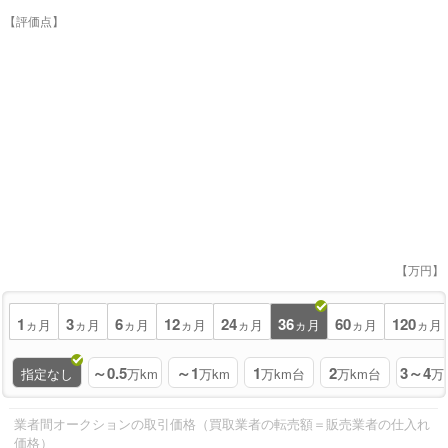
【評価点】
【万円】
1
3
6
12
24
36
60
120
ヵ月
ヵ月
ヵ月
ヵ月
ヵ月
ヵ月
ヵ月
ヵ月
～0.5
～1
1
2
3～4
指定なし
万km
万km
万km台
万km台
万
業者間オークションの取引価格（買取業者の転売額＝販売業者の仕入れ
価格）