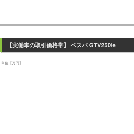
【
実働車
の取引価格帯】
ベスパ GTV250ie
単位
【万円】