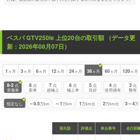
ベスパ GTV250ie
上位20台の取引額
（データ更
新：2026年08月07日）
1
3
6
12
24
36
60
120
ヵ月
ヵ月
ヵ月
ヵ月
ヵ月
ヵ月
ヵ月
ヵ月
8-2
8
7
6
5
4
3
点
点
点
点
点
点
点
実働車
新車
超極上
極上車
良好
使用感有
難有
～0.5
～1
1
2
3～4
指定なし
万km
万km
万km台
万km台
万
落札額
評価点
車台番号
走行距