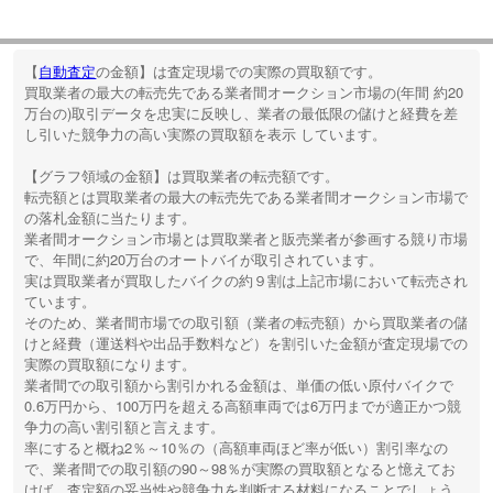
【
自動査定
の金額】
は査定現場での実際の買取額
です。
買取業者の最大の転売先である業者間オークション市場の(年間 約20
万台の)取引データを忠実に反映し、
業者の最低限の儲けと経費を差
し引いた競争力の高い実際の買取額を表示
しています。
【グラフ領域の金額】
は買取業者の転売額
です。
転売額とは買取業者の最大の転売先である業者間オークション市場で
の落札金額に当たります。
業者間オークション市場とは買取業者と販売業者が参画する競り市場
で、年間に約20万台のオートバイが取引されています。
実は買取業者が買取したバイクの約９割は上記市場において転売され
ています。
そのため、業者間市場での取引額（業者の転売額）から買取業者の儲
けと経費（運送料や出品手数料など）を割引いた金額が査定現場での
実際の買取額になります。
業者間での取引額から割引かれる金額は、単価の低い原付バイクで
0.6万円から、100万円を超える高額車両では6万円までが適正かつ競
争力の高い割引額と言えます。
率にすると概ね2％～10％の（高額車両ほど率が低い）割引率なの
で、
業者間での取引額の90～98％が実際の買取額となると憶えてお
けば、査定額の妥当性や競争力を判断する材料に
なることでしょう。