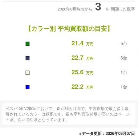
3
2026年8月時点から
年
間遡った数字
【カラー別 平均買取額の目安】
■
21.4
5台
万円
■
22.7
3台
万円
■
25.6
1台
万円
■
22.2
1台
万円
ベスパ GTV250ieにおいて。直近36カ月間で、中古市場で最も多く取
引されているカラーは緑系です。最も平均買取相場が高いのはベージ
ュ系、次いで紺系となっています。
※データ更新：2026年08月07日