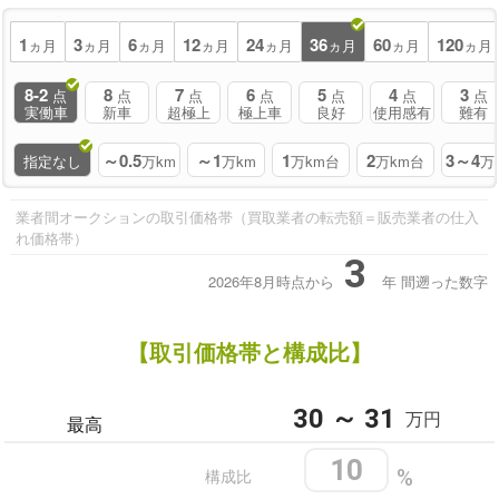
1
3
6
12
24
36
60
120
ヵ月
ヵ月
ヵ月
ヵ月
ヵ月
ヵ月
ヵ月
ヵ月
8-2
8
7
6
5
4
3
点
点
点
点
点
点
点
実働車
新車
超極上
極上車
良好
使用感有
難有
～0.5
～1
1
2
3～4
指定なし
万km
万km
万km台
万km台
万
業者間オークションの取引価格帯（買取業者の転売額＝販売業者の仕入
れ価格帯）
3
2026年8月時点から
年
間遡った数字
【取引価格帯と構成比】
30 ～ 31
万円
最高
10
構成比
%