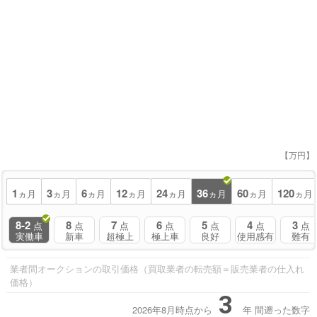
【万円】
1
3
6
12
24
36
60
120
ヵ月
ヵ月
ヵ月
ヵ月
ヵ月
ヵ月
ヵ月
ヵ月
8-2
8
7
6
5
4
3
点
点
点
点
点
点
点
実働車
新車
超極上
極上車
良好
使用感有
難有
業者間オークションの取引価格（買取業者の転売額＝販売業者の仕入れ
価格）
3
2026年8月時点から
年
間遡った数字