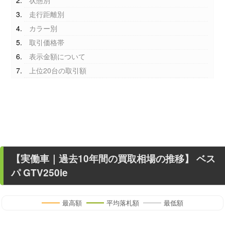
状態別
走行距離別
カラー別
取引価格帯
表示金額について
上位20台の取引額
【
実働車
｜過去
10
年
間の買取相場の推移】
ベス
パ GTV250ie
最高額
平均落札額
最低額