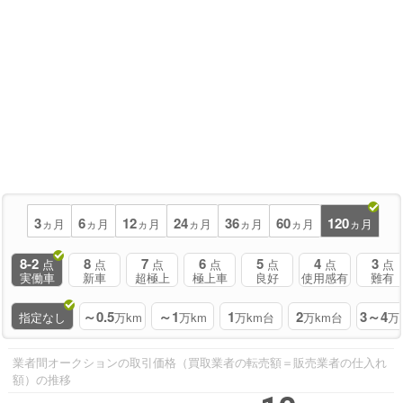
3
6
12
24
36
60
120
ヵ月
ヵ月
ヵ月
ヵ月
ヵ月
ヵ月
ヵ月
8-2
8
7
6
5
4
3
点
点
点
点
点
点
点
実働車
新車
超極上
極上車
良好
使用感有
難有
～0.5
～1
1
2
3～4
指定なし
万km
万km
万km台
万km台
万
業者間オークションの取引価格（買取業者の転売額＝販売業者の仕入れ
額）の推移