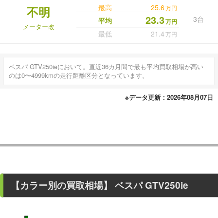
最高
25.6
不明
万円
23.3
3台
平均
万円
メーター改
最低
21.4
万円
ベスパ GTV250ieにおいて。直近36カ月間で最も平均買取相場が高い
のは0〜4999kmの走行距離区分となっています。
※データ更新：2026年08月07日
【カラー別の買取相場】
ベスパ GTV250ie
■