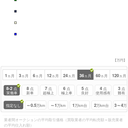
■
■
■
【万円】
1
3
6
12
24
36
60
120
ヵ月
ヵ月
ヵ月
ヵ月
ヵ月
ヵ月
ヵ月
ヵ月
8-2
8
7
6
5
4
3
点
点
点
点
点
点
点
実働車
新車
超極上
極上車
良好
使用感有
難有
～0.5
～1
1
2
3～4
指定なし
万km
万km
万km台
万km台
万
業者間オークションの平均取引価格（買取業者の平均転売額＝販売業者
の平均仕入れ額）