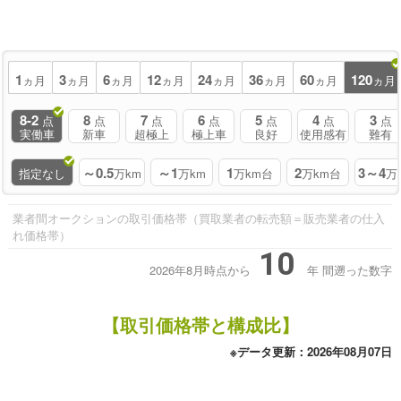
1
3
6
12
24
36
60
120
ヵ月
ヵ月
ヵ月
ヵ月
ヵ月
ヵ月
ヵ月
ヵ月
8-2
8
7
6
5
4
3
点
点
点
点
点
点
点
実働車
新車
超極上
極上車
良好
使用感有
難有
～0.5
～1
1
2
3～4
指定なし
万km
万km
万km台
万km台
万
業者間オークションの取引価格帯（買取業者の転売額＝販売業者の仕入
れ価格帯）
10
2026年8月時点から
年
間遡った数字
【取引価格帯と構成比】
※データ更新：2026年08月07日