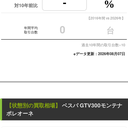
-
%
対10年前比
【2016年間 vs 2026年】
0
年間平均
台
取引台数
過去10年間の取引台数÷10
※データ更新：2026年08月07日
【状態別の買取相場】
ベスパ GTV300モンテナ
ポレオーネ