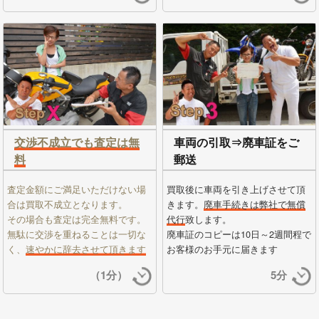
交渉不成立でも査定は無
車両の引取⇒廃車証をご
料
郵送
査定金額にご満足いただけない場
買取後に車両を引き上げさせて頂
合は買取不成立となります。
きます。
廃車手続きは弊社で無償
その場合も査定は完全無料です。
代行
致します。
無駄に交渉を重ねることは一切な
廃車証のコピーは10日～2週間程で
く、
速やかに辞去させて頂きます
お客様のお手元に届きます
（1分）
5分