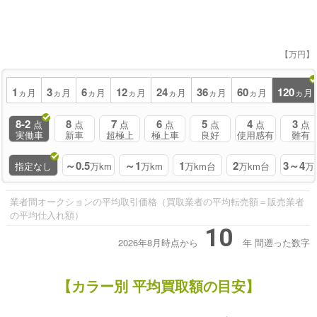
【万円】
1
3
6
12
24
36
60
120
ヵ月
ヵ月
ヵ月
ヵ月
ヵ月
ヵ月
ヵ月
ヵ月
8-2
8
7
6
5
4
3
点
点
点
点
点
点
点
実働車
新車
超極上
極上車
良好
使用感有
難有
～0.5
～1
1
2
3～4
指定なし
万km
万km
万km台
万km台
万
業者間オークションの平均取引価格（買取業者の平均転売額＝販売業者
の平均仕入れ額）
10
2026年8月時点から
年
間遡った数字
【カラー別 平均買取額の目安】