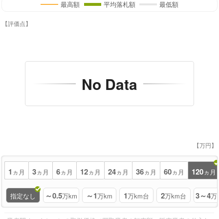
最高額
平均落札額
最低額
【評価点】
No Data
【万円】
1
3
6
12
24
36
60
120
ヵ月
ヵ月
ヵ月
ヵ月
ヵ月
ヵ月
ヵ月
ヵ月
～0.5
～1
1
2
3～4
指定なし
万km
万km
万km台
万km台
万