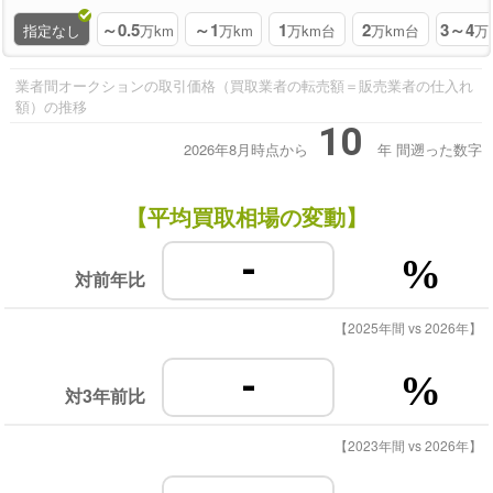
～0.5
～1
1
2
3～4
指定なし
万km
万km
万km台
万km台
万
業者間オークションの取引価格（買取業者の転売額＝販売業者の仕入れ
額）の推移
10
2026年8月時点から
年
間遡った数字
【平均買取相場の変動】
-
%
対前年比
【2025年間 vs 2026年】
-
%
対3年前比
【2023年間 vs 2026年】