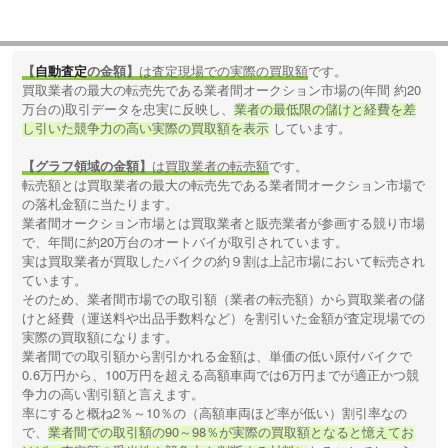
【
自動査定
の金額】
は査定現場での実際の買取額
です。
買取業者の最大の転売先である業者間オークション市場の(年間 約20
万台の)取引データを忠実に反映し、
業者の最低限の儲けと経費を差
し引いた競争力の高い実際の買取額を表示
しています。
【グラフ領域の金額】
は買取業者の転売額
です。
転売額とは買取業者の最大の転売先である業者間オークション市場で
の落札金額に当たります。
業者間オークション市場とは買取業者と販売業者が参画する競り市場
で、年間に約20万台のオートバイが取引されています。
実は買取業者が買取したバイクの約９割は上記市場において転売され
ています。
そのため、業者間市場での取引額（業者の転売額）から買取業者の儲
けと経費（運送料や出品手数料など）を割引いた金額が査定現場での
実際の買取額になります。
業者間での取引額から割引かれる金額は、単価の低い原付バイクで
0.6万円から、100万円を超える高額車両では6万円までが適正かつ競
争力の高い割引額と言えます。
率にすると概ね2％～10％の（高額車両ほど率が低い）割引率なの
で、
業者間での取引額の90～98％が実際の買取額となると憶えてお