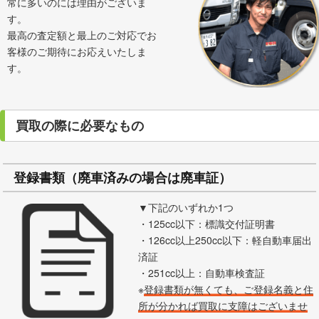
常に多いのには理由がございま
す。
最高の査定額と最上のご対応でお
客様のご期待にお応えいたしま
す。
買取の際に必要なもの
登録書類（廃車済みの場合は廃車証）
▼下記のいずれか1つ
・125cc以下：標識交付証明書
・126cc以上250cc以下：軽自動車届出
済証
・251cc以上：自動車検査証
※
登録書類が無くても、ご登録名義と住
所が分かれば買取に支障はございませ