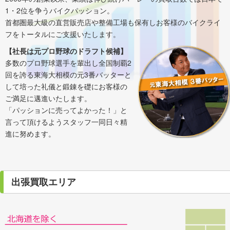
1・2位を争うバイクパッション。
首都圏最大級の直営販売店や整備工場も保有しお客様のバイクライ
フをトータルにご支援いたします。
【社長は元プロ野球のドラフト候補】
多数のプロ野球選手を輩出し全国制覇2
回を誇る東海大相模の元3番バッターと
して培った礼儀と鍛錬を礎にお客様の
ご満足に邁進いたします。
「パッションに売ってよかった！」と
言って頂けるようスタッフ一同日々精
進に努めます。
出張買取エリア