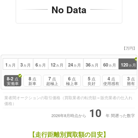
No Data
【万円】
1
3
6
12
24
36
60
120
ヵ月
ヵ月
ヵ月
ヵ月
ヵ月
ヵ月
ヵ月
ヵ月
8-2
8
7
6
5
4
3
点
点
点
点
点
点
点
実働車
新車
超極上
極上車
良好
使用感有
難有
業者間オークションの取引価格（買取業者の転売額＝販売業者の仕入れ
価格）
10
2026年8月時点から
年
間遡った数字
【走行距離別買取額の目安】