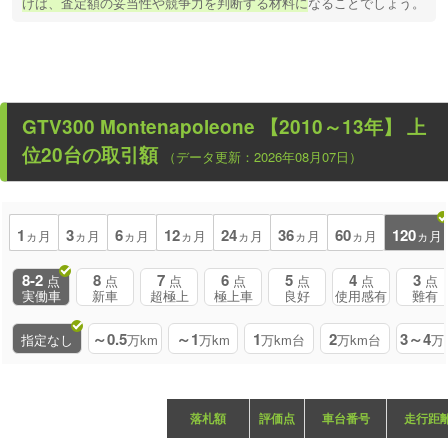
けば、査定額の妥当性や競争力を判断する材料に
なることでしょう。
GTV300 Montenapoleone 【2010～13年】
上
位20台の取引額
（データ更新：2026年08月07日）
1
3
6
12
24
36
60
120
ヵ月
ヵ月
ヵ月
ヵ月
ヵ月
ヵ月
ヵ月
ヵ月
8-2
8
7
6
5
4
3
点
点
点
点
点
点
点
実働車
新車
超極上
極上車
良好
使用感有
難有
～0.5
～1
1
2
3～4
指定なし
万km
万km
万km台
万km台
万
落札額
評価点
車台番号
走行距