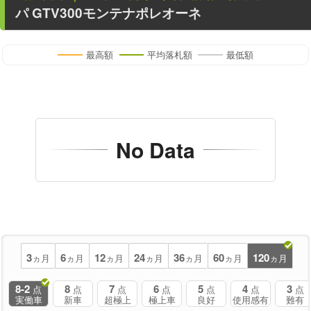
パ GTV300モンテナポレオーネ
最高額
平均落札額
最低額
No Data
3
6
12
24
36
60
120
ヵ月
ヵ月
ヵ月
ヵ月
ヵ月
ヵ月
ヵ月
8-2
8
7
6
5
4
3
点
点
点
点
点
点
点
実働車
新車
超極上
極上車
良好
使用感有
難有