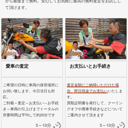
から最後まで無料。安心してお気軽に最高の無料査定をお試しし
て頂けます。
愛車の査定
お支払いとお手続き
ご希望の日時に車両の保管場所に
査定金額にご納得いただけた場
お伺い致します。今日当日も対
合、即日現金でお支払い
いたしま
応。
す。
ご到着～査定～お支払い～お手続
買取証明書を発行して、クーリン
き～車両の引上げまでトータルの
グオフや廃車手続きなどについて
所要時間は平均して約20分です
ご案内させて頂きます
5～10分
5～10分