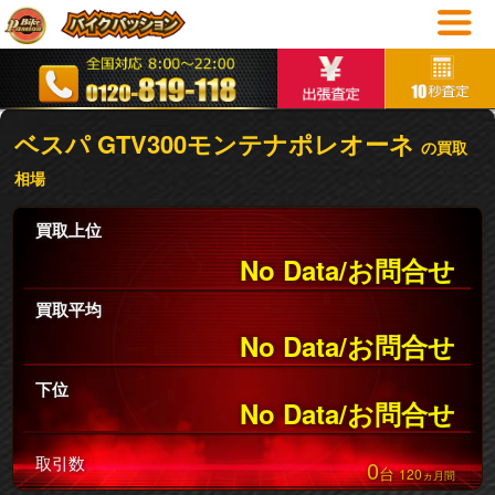
ベスパ GTV300モンテナポレオーネ
の買取
相場
買取上位
No Data/お問合せ
買取平均
No Data/お問合せ
下位
No Data/お問合せ
取引数
0
台
120
ヵ月間