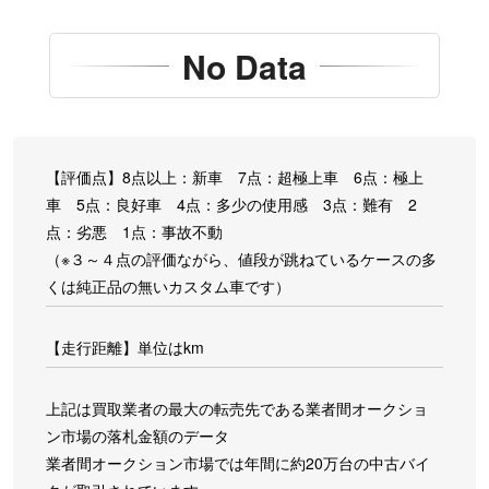
No Data
【評価点】8点以上：新車 7点：超極上車 6点：極上
車 5点：良好車 4点：多少の使用感 3点：難有 2
点：劣悪 1点：事故不動
（※３～４点の評価ながら、値段が跳ねているケースの多
くは純正品の無いカスタム車です）
【走行距離】単位はkm
上記は買取業者の最大の転売先である業者間オークショ
ン市場の落札金額のデータ
業者間オークション市場では年間に約20万台の中古バイ