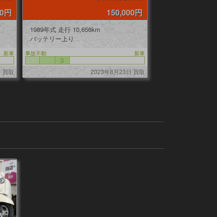
00円
150,000円
1989年式 走行 10,656km
バッテリー上り
新車
事故不動
新車
3
日 買取
2023年8月23日 買取