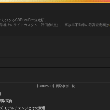
ら分かるCBR250Rの査定額。
（2013年式 走行3,010km 準極上のライトカスタム 評価点6点）。 事故車不動車の最高査定額は
【CBR250R】買取事例一覧
例
買取実例
リーズ モデルチェンジとその変遷