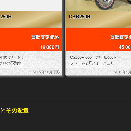
250R
CBR250R
買取査定価格
買取査定
16,000円
45,0
1989年式 走行 不明
CS250R-000 走行 5,000ｋｍ
ボロの不動車
フレームとFフォーク曲り
2009年10月 買取
2013年1
ジとその変遷