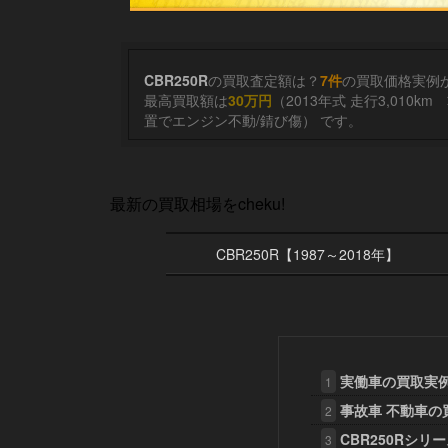
CBR250R
の買取査定額は？
7件
の買取価格実例か
最高買取額は
30万円
置でエンジン不動/錆び傷） です。
最新の買取相場をcheku!
CBR250R【1987～2018年】
実働車の買取実
1
事故車 不動車の
2
CBR250Rシ
3