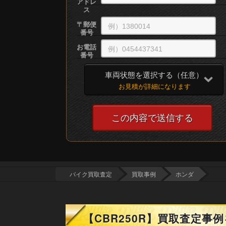
アドレ
ス
〒
郵便
番号
お電話
番号
車両状態を選択する
（任意）
お見積が詳細になります
バイク買取査定
買取事例
ホンダ
【CBR250R】買取査定事