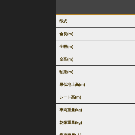
型式
全長(m)
全幅(m)
全高(m)
軸距(m)
最低地上高(m)
シート高(m)
車両重量(kg)
乾燥重量(kg)
乗車定員(人)