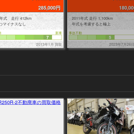
285,000円
180,0
1年式 走行 412km
2011年式 走行 1,100km
つマイナスなし
年式を考慮すると極上
動
新車
事故不動
7
5
2013年1月 買取
2023年7月26