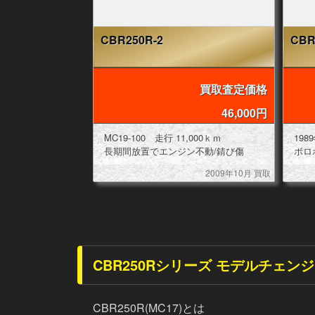
CBR250R-2
CBR
買取査定価格
46,000円
MC19-100 走行 11,000ｋｍ
長期間放置でエンジン不動/錆び傷
ボロ
2009年10月 買取
CBR250Rシリーズ モデルチェン
CBR250R(MC17)とは