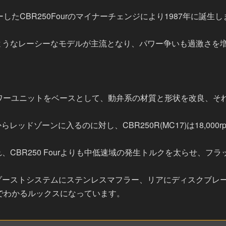
ビューしたCBR250Fourのマイナーチェンジにより1987年に誕生
ようなレーシーなモデルが主流となり、パワー争いも過激さを
 Fourのパワーユニットをベースとして、動弁系の材質と形状を改
0rpmからレッドゾーンに入るのに対し、CBR250R(MC17)は18,
CBR250 Fourよりも中低速域の発生トルクを太らせ、フ
ゾーストシステムにステンレスマフラー、リアにディスクブレ
一目でわかるルックスになっています。