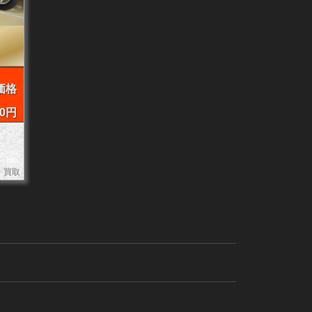
価格
00円
月 買取