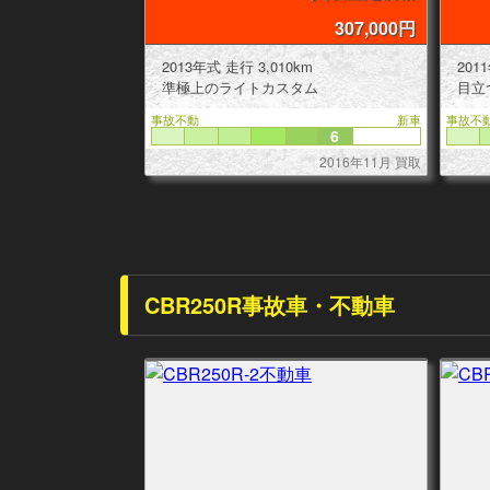
307,000円
2013年式 走行 3,010km
201
準極上のライトカスタム
目立
事故不動
新車
事故不
6
2016年11月 買取
CBR250R事故車・不動車