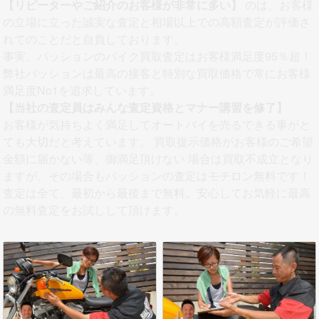
【リピーターやご紹介のお客様が非常に多い】
のは、お客様
の立場に立った誠実な査定と相場以上での高額査定が評価さ
れてのことだと自負しております。
事実、パッションのバイク買取査定はお客様満足度95％超！
弊社パッションは最高の接客と特別な買取価格で常にお客様
満足度No1を追求しています。
【当社の査定員はみんな査定資格とマナー講習を修了】
お客様が気持ちよく満足してオートバイを売るできる事がと
ても大切だと考えています。 買取提示価格がお客様のご希望
金額に届かない等、御満足頂けない 場合は買取不成立となり
ますが、その場合もパッションの査定はモチロン無料です！
査定は全て、最初から最後まで無料。安心してお気軽に最高
の無料査定をお試しして頂けます。