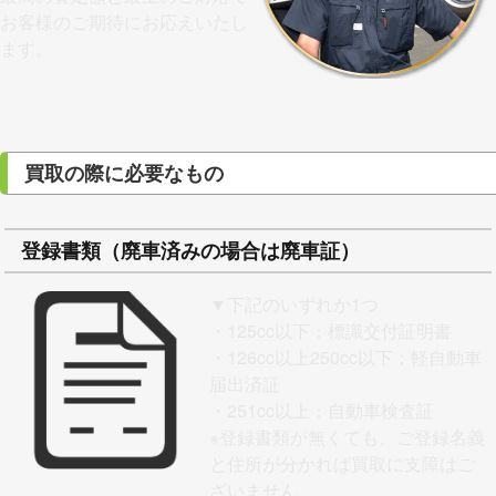
お客様のご期待にお応えいたし
ます。
買取の際に必要なもの
登録書類（廃車済みの場合は廃車証）
▼下記のいずれか1つ
・125cc以下：標識交付証明書
・126cc以上250cc以下：軽自動車
届出済証
・251cc以上：自動車検査証
※
登録書類が無くても、ご登録名義
と住所が分かれば買取に支障はご
ざいません