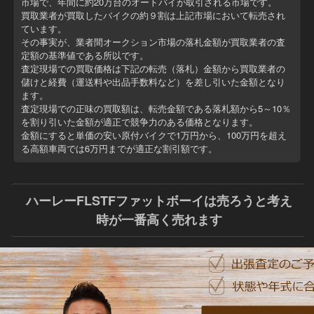
市場で、年間に約20万台のオートバイが取引される市場です。
買取業者が買取したバイクの約９割は上記市場において転売され
ています。
その事実が、業者間オークション市場の落札金額が買取業者の査
定額の基準値である所以です。
査定現場での買取価格は下記の転売（落札）金額から買取業者の
儲けと経費（運送料や出品手数料など）を差し引いた金額
となり
ます。
査定現場での正味の買取額は、転売金額である落札額から5～10％
を割り引いた金額が適正で競争力のある価格となります。
金額にすると
単価の安い原付バイクで1万円から、100万円を超え
る高額車両では6万円までが適正な割引額
です。
ハーレーFLSTFファットボーイは売ろうと考え
時が一番高く売れます