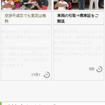
交渉不成立でも査定は無
車両の引取⇒廃車証をご
料
郵送
査定金額にご満足いただけな
買取後に車両を引き上げさせ
い場合は買取不成立となりま
て頂きます。
廃車手続きは弊
す。
社で無償代行
致します。
その場合も査定は完全無料で
廃車証のコピーは10日～2週
す。無駄に交渉を重ねること
間程でお客様のお手元に届き
は一切なく、
速やかに辞去さ
ます
せて頂きます
5分
（1分）