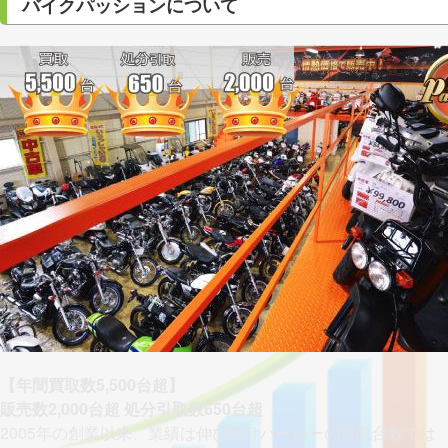
バイクパッションについて
【年間買取数5,500台超】
販売数2,000台超 処分引取数650台超
2005年の創業以来、業績は伸び続けハーレーの買取台数では