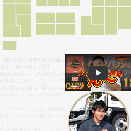
【即日対応！資格を持った査定
士がお伺いいたします】
全国の支店からご希望日時に出
Play
張査定にお伺いしています。弊
社の査定員は全員。査定士の資
格を取得し、マナー講習を修了
しております。
リピーターやご紹介のお客様が
非常に多いのには理由がござい
ます。
最高の査定額と最上のご対応で