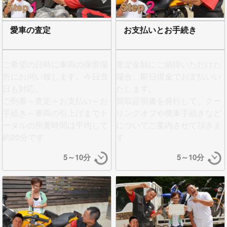
愛車の査定
お支払いとお手続き
ご希望の日時に車両の保管場
査定金額にご納得いただけた
所にお伺い致します。今日当
場合、即日現金でお支払い
い
日も対応。
たします。
ご到着～査定～お支払い～お
買取証明書を発行して、クー
手続き～車両の引上げまでト
リングオフや廃車手続きなど
ータルの所要時間は平均して
についてご案内させて頂きま
約20分です
す
5～10分
5～10分