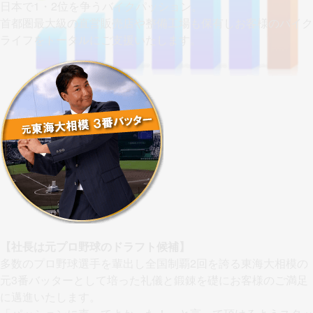
日本で1・2位を争うバイクパッション。
首都圏最大級の直営販売店や整備工場も保有しお客様のバイク
ライフをトータルにご支援いたします。
【社長は元プロ野球のドラフト候補】
多数のプロ野球選手を輩出し全国制覇2回を誇る東海大相模の
元3番バッターとして培った礼儀と鍛錬を礎にお客様のご満足
に邁進いたします。