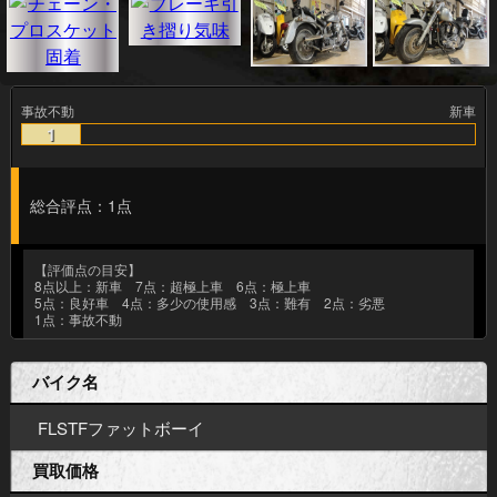
事故不動
新車
1
総合評点：1点
【評価点の目安】
8点以上：新車 7点：超極上車 6点：極上車
5点：良好車 4点：多少の使用感 3点：難有 2点：劣悪
1点：事故不動
バイク名
FLSTFファットボーイ
買取価格