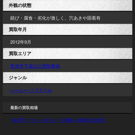
外観の状態
錆び・腐食・劣化が激しく、穴あきや固着有
買取年月
2012年9月
買取エリア
君津市下湯江の買取事例
ジャンル
ハーレー ソフテイル
最新の買取相場
FLSTF ファットボーイ 【1990～99年式 EVO】