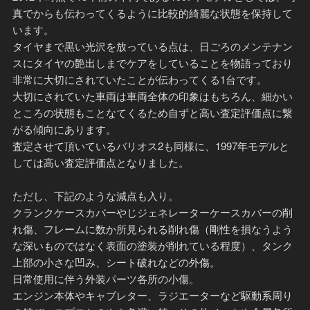
真でからも伝わってくるように比較的綺麗な状態を保持して
います。
タイヤまで黒い光沢を放っている点は、日ごろのメンテナン
スにタイヤの艶出しまでケアをしていることを物語っており
非常に大切にされていたことが伝わってくる1台です。
大切にされていた車両は車両全体の印象はもちろん、細かい
ところの状態もことなてくるため自ずと高い査定評価点に繋
がる傾向にあります。
査定させて頂いているバリオス2も同様に、1997年モデルと
しては高い査定評価点となりました。
ただし、下記のような減点も入り。
クランクケースカバーやじジェネレーターケースカバーの削
れ傷、フレームに数か所見られる削れ傷（剛性を損なうよう
な深いものではなく表面の塗装が削れている程度）、タンク
上部の小さな凹み、シート破れなどの外傷。
日常使用に伴う外装パーツ各所の小傷。
エンジン本体やキャブレター、ラジエーターなど駆動系周り