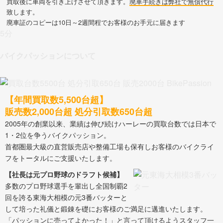
買取後に車両を引き上げさせて頂きます。
廃車手続きは弊社で無償代行
致します。
廃車証のコピーは10日～2週間程でお客様のお手元に届きます
5分
バイクパッションについて
【年間買取数5,500台超】
販売数2,000台超 処分引取数650台超
2005年の創業以来、業績は伸び続けハーレーの買取台数では日本で
1・2位を争うバイクパッション。
首都圏最大級の直営販売店や整備工場も保有しお客様のバイクライ
フをトータルにご支援いたします。
【社長は元プロ野球のドラフト候補】
多数のプロ野球選手を輩出し全国制覇2
回を誇る東海大相模の元3番バッターと
して培った礼儀と鍛錬を礎にお客様のご満足に邁進いたします。
「パッションに売ってよかった！」と言って頂けるようスタッフ一