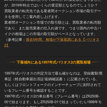
が、2019年時点ではいくらの査定額となるのでしょうか？
買取業者の転売先である業者間オークション市場の取引デー
タを使用してご案内差し上げます。
業者間オークション市場での取引額とは、買取業者の転売額
であり、また販売業者の仕入れ値です。つまり国内の中古バ
イクの相場はこの市場の取引額がベースとなっています。
（参考記事：
過去5年間。相場が下落基調にある【バリオス
2】
下落傾向にある1997年式バリオス2の買取相場
1997年式バリオスの判定方法で最も確かなのは、登録書類/廃
車証（軽自動車届出済証/返納確認書 ）に記載されている、
もしくはフロントフォークのインナーチューブに刻印されて
いるフレーム番号を確認することです。
1997年式バリオス2の車台番号（フレーム番号）はZR250B-
00で始まります。もしZR250B-01で始まっていたら1998年モ