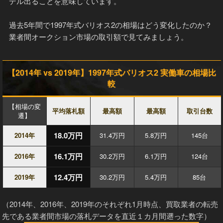
デル出ることを意味しています。
過去5年間で1997年式バリオス2の相場はどう変化したのか？
業者間オークション市場の取引額で見てみましょう。
【2014年 vs 2019年】1997年式バリオス2 実働車の相場比
較
【相場の変
平均落札額
最高額
最高額
取引台数
遷】
18.0万円
2014年
31.4万円
5.8万円
145台
16.1万円
2016年
30.2万円
6.1万円
124台
12.4万円
2019年
30.2万円
5.4万円
85台
（2014年、2016年、2019年のそれぞれ1月時点、買取業者の転売
先である業者間市場の落札データを直近１カ月間遡った数字）