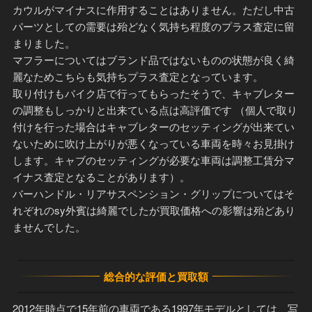
カウルがマイナスに作用することはありません。ただし中古
パーツとしての需要は殆どなく気持ち程度のプラス査定に留
まりました。
マフラーについてはブランド品ではないものの状態が良く綺
麗なためこちらも気持ちプラス査定となっています。
取り付けもバイク店で行ってもらったそうで、キャブレター
の調整もしっかりと出来ている点は高評価です （個人で取り
付けを行った場合はキャブレターのセッティングが出来てい
ないために吹け上がりが悪くなっている車両を時々お見掛け
します。キャブのセッティングが必要な車両は調整工賃分マ
イナス査定となることがあります）。
バーハンドル・リアサスペンション・グリップについてはそ
れぞれのsy外賓は綺麗でしたが買取価格への影響は殆どあり
ませんでした。
総合的な評価と買取額
2012年時点で15年前の車両である1997年モデルとしては、写