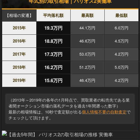
年式別の取引相場｜バリオス2実働車
【相場の変遷】
平均落札額
最高額
最低額
19.3万円
2015年
44.1万円
6.0万円
18.8万円
2016年
46.6万円
4.5万円
17.3万円
2017年
53.0万円
4.2万円
16.2万円
2018年
51.2万円
5.0万円
15.6万円
2019年
46.4万円
4.2万円
（2013年～2019年の各年の1月時点で、買取業者の転売先である業
者間オークション市場の落札データを過去1年間遡った数字）
最新の相場情報は、10秒で査定額が出る
個人情報不要の自動査定
で
チェックして頂けます。