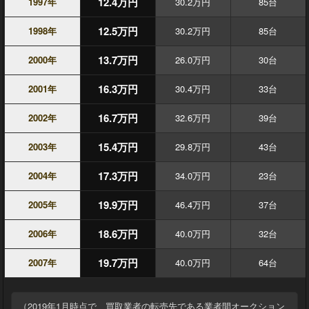
12.4万円
1997年
30.2万円
85台
12.5万円
1998年
30.2万円
85台
13.7万円
2000年
26.0万円
30台
16.3万円
2001年
30.4万円
33台
16.7万円
2002年
32.6万円
39台
15.4万円
2003年
29.8万円
43台
17.3万円
2004年
34.0万円
23台
19.9万円
2005年
46.4万円
37台
18.6万円
2006年
40.0万円
32台
19.7万円
2007年
40.0万円
64台
（2019年1月時点で、買取業者の転売先である業者間オークション