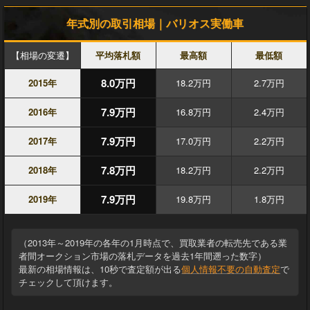
年式別の取引相場｜バリオス実働車
【相場の変遷】
平均落札額
最高額
最低額
8.0万円
2015年
18.2万円
2.7万円
7.9万円
2016年
16.8万円
2.4万円
7.9万円
2017年
17.0万円
2.2万円
7.8万円
2018年
18.2万円
2.2万円
7.9万円
2019年
19.8万円
1.8万円
（2013年～2019年の各年の1月時点で、買取業者の転売先である業
者間オークション市場の落札データを過去1年間遡った数字）
最新の相場情報は、10秒で査定額が出る
個人情報不要の自動査定
で
チェックして頂けます。