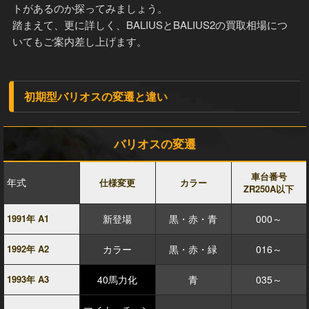
トがあるのか探ってみましょう。
踏まえて、更に詳しく、BALIUSとBALIUS2の買取相場につ
いてもご案内差し上げます。
初期型バリオスの変遷と違い
バリオスの変遷
車台番号
年式
仕様変更
カラー
ZR250A以下
1991年 A1
新登場
黒・赤・青
000～
1992年 A2
カラー
黒・赤・緑
016～
1993年 A3
40馬力化
青
035～