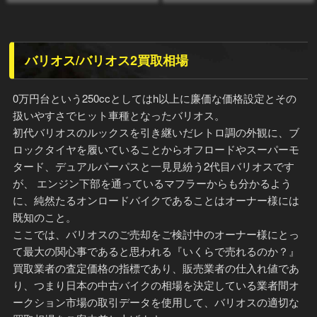
バリオス/バリオス2買取相場
0万円台という250ccとしてはh以上に廉価な価格設定とその
扱いやすさでヒット車種となったバリオス。
初代バリオスのルックスを引き継いだレトロ調の外観に、ブ
ロックタイヤを履いていることからオフロードやスーパーモ
タード、デュアルパーパスと一見見紛う2代目バリオスです
が、 エンジン下部を通っているマフラーからも分かるよう
に、純然たるオンロードバイクであることはオーナー様には
既知のこと。
ここでは、バリオスのご売却をご検討中のオーナー様にとっ
て最大の関心事であると思われる『いくらで売れるのか？』
買取業者の査定価格の指標であり、販売業者の仕入れ値であ
り、つまり日本の中古バイクの相場を決定している業者間オ
ークション市場の取引データを使用して、バリオスの適切な