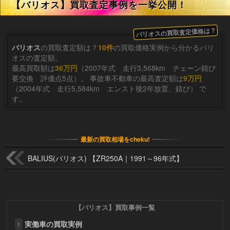
【バリオス】買取査定事例を一挙公開！
バリオスの買取査定価格は？
バリオス
の買取査定額は？
10件
の買取価格実例から分かるバリ
オスの査定額。
最高買取額は
36万円
（2007年式 走行3,568km チェーン錆び
要交換 評価点5点）。 事故車不動車の最高査定額は
9万円
（2004年式 走行5,584km エンスト後2年放置、錆び） で
す。
最新の買取相場をcheku!
BALIUS(バリオス) 【ZR250A｜1991～96年式】
【バリオス】買取事例一覧
実働車の買取実例
1