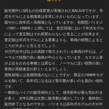
販売期中に3回もの仕様変更が実施されたBALIUSですが、年
式モデルによる相場差は非常に小さいものになっています。
緩やかに高年式＝高相場となっていますが、初期型バリオス
（1991～1996年）に関しては、査定現場において年式モデル
によって査定額はそれ程変わらないと見ることが出来ます。
査定額は年式モデルによる要素よりも、車両の状態によると
ころが大きいと言えるでしょう。
10万円台半ば以上の高額で取引されている車両の中心は、ノ
ーマルで状態の良い個体が中心となっています。カスタム車
が上位を占める車種とは異なり、ノーマルに近い状態の良い
車両が高額査定の肝といえるでしょう。
買取相場とは直接関係のないことですが、限定の1996年モデ
ルを除いて、高年式になるほど取引数が多いのも面白い傾向
です。
一般的なバイクの販売傾向として、発売初年が最も売れ行き
が多く、次年以降は次第に販売数が減少していき、最終的に
販売終了となるのですが、バリオスは高年式モデルの方が中