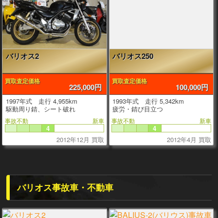
バリオス2
バリオス250
買取査定価格
買取査定価格
225,000円
100,000円
1997年式 走行 4,955km
1993年式 走行 5,342km
駆動周り錆、シート破れ
疲労・錆び目立つ
事故不動
新車
事故不動
新車
4
4
2012年12月 買取
2012年4月 買取
バリオス事故車・不動車