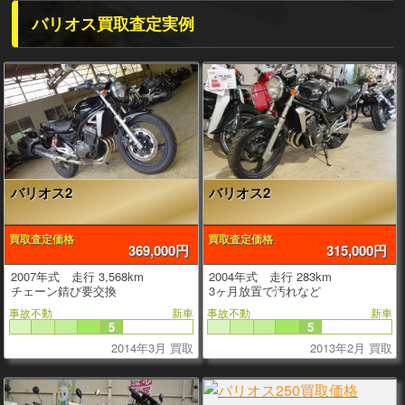
バリオス買取査定実例
バリオス2
バリオス2
買取査定価格
買取査定価格
369,000円
315,000円
2007年式 走行 3,568km
2004年式 走行 283km
チェーン錆び要交換
3ヶ月放置で汚れなど
事故不動
新車
事故不動
新車
5
5
2014年3月 買取
2013年2月 買取