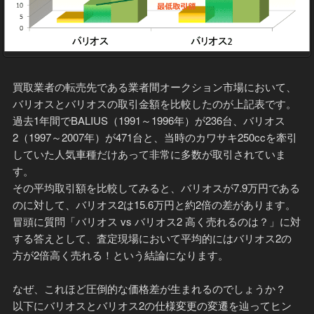
買取業者の転売先である業者間オークション市場において、
バリオスとバリオスの取引金額を比較したのが上記表です。
過去1年間でBALIUS（1991～1996年）が236台、バリオス
2（1997～2007年）が471台と、当時のカワサキ250ccを牽引
していた人気車種だけあって非常に多数が取引されていま
す。
その平均取引額を比較してみると、バリオスが7.9万円である
のに対して、バリオス2は15.6万円と約2倍の差があります。
冒頭に質問「バリオス vs バリオス2 高く売れるのは？」に対
する答えとして、査定現場において平均的にはバリオス2の
方が2倍高く売れる！という結論になります。
なぜ、これほど圧倒的な価格差が生まれるのでしょうか？
以下にバリオスとバリオス2の仕様変更の変遷を辿ってヒン