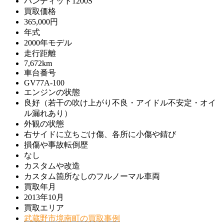
バンディット1200S
買取価格
365,000円
年式
2000年モデル
走行距離
7,672km
車台番号
GV77A-100
エンジンの状態
良好（若干の吹け上がり不良・アイドル不安定・オイ
ル漏れあり）
外観の状態
右サイドに立ちごけ傷、各所に小傷や錆び
損傷や事故転倒歴
なし
カスタムや改造
カスタム箇所なしのフルノーマル車両
買取年月
2013年10月
買取エリア
武蔵野市境南町の買取事例