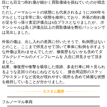
目にも目立つ削れ傷が細かく買取価値を損ねていたのが残念
です。
ただしノーマルシートの状態にも代表されるように2000年モ
デルとしては非常に良い状態を維持しており、外装の削れ傷
が足を引っ張り査定評価点は4点プラスとなりましたが、 ポ
テンシャルは高く評価点以上の買取価値を弊社パッションで
は見出しました。
外装の傷は、出し入れの差異に付いたそうで、転倒歴はない
とのこと。ここまで拝見させて頂いて車体に転倒を示すよう
な外傷は見れrませんでしたが、修復歴もないかも含めてダ
ブルクレドールのメインフレームを 入念に拝見させて頂き
ました。
結果、修復歴や衝撃を吸収した痕跡、多走行車に時々見られ
るような足回りのねじねなどもなく、 接合周辺部のステッ
プやスタンドなど劣化が現れやすい箇所も含めて綺麗な状態
を維持していることが分かりました。
カスタム箇所
フルノーマル車両