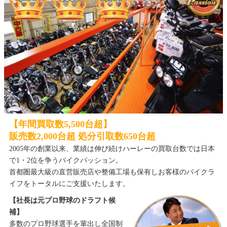
【年間買取数5,500台超】
販売数2,000台超 処分引取数650台超
2005年の創業以来、業績は伸び続けハーレーの買取台数では日本
で1・2位を争うバイクパッション。
首都圏最大級の直営販売店や整備工場も保有しお客様のバイクラ
イフをトータルにご支援いたします。
【社長は元プロ野球のドラフト候
補】
多数のプロ野球選手を輩出し全国制