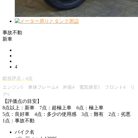
事故不動
新車
4
総合評点：4点
エンジン5 車体フレーム4 外装4 電気保安5 フロント4 リ
ア5
【評価点の目安】
8点以上：新車 7点：超極上車 6点：極上車
5点：良好車 4点：多少の使用感 3点：難有 2点：劣悪
1点：事故不動
バイク名