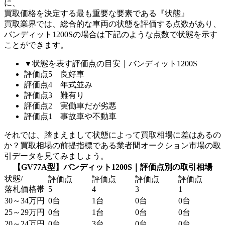
に、
買取価格を決定する最も重要な要素である『状態』
買取業界では、総合的な車両の状態を評価する点数があり、
バンディット1200Sの場合は下記のような点数で状態を示す
ことができます。
▼状態を表す評価点の目安｜バンディット1200S
評価点5 良好車
評価点4 年式並み
評価点3 難有り
評価点2 実働車だが劣悪
評価点1 事故車や不動車
それでは、踏まえまして状態によって買取相場に差はあるの
か？買取相場の前提指標である業者間オークション市場の取
引データを見てみましょう。
【GV77A型】バンディット1200S｜評価点別の取引相場
状態/
評価点
評価点
評価点
評価点
落札価格帯
5
4
3
1
30～34万円
0台
1台
0台
0台
25～29万円
0台
1台
0台
0台
20～24万円
0台
3台
0台
0台