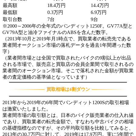
最高額
18.4万円
14.4万円
最低額
0.3万円
6.9万円
取引台数
7台
9台
※2000～2006年の全年式のバンディット1250F。GV77A型と
GV79A型と油冷ファイナルのABSを含んだ数字。
（2013年10月と2019年月1時点で、買取業者の転売先である
業者間オークション市場の落札データを過去1年間遡った数
字）
（業者間市場とは全国で買取されたバイクの9割以上が出品
される市場で、販売店と買取店の会員企業間で取引されるの
業者間のオークション市場。そこで落札された金額が買取業
者の査定価格の基準値となっています）
買取相場は4割ダウン
2013年から2019年の6年間でバンディット1200Sの取引相場
は激変いたしました。
業者間市場の取引額とは、日本のバイク販売業者の仕入れ値
であり、買取業者の転売金額で、すなわち中古バイクの相場
の基礎指標なのですが、その平均取引額を比較してみると、
2013年の30.7万円に対して、2019年は17.9万円。実に5年間で