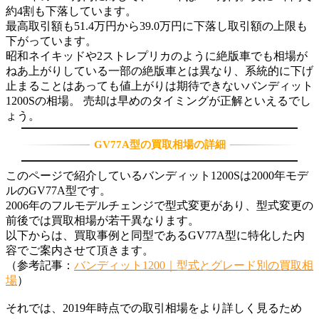
約4割も下落しています。
最高取引額も51.4万円から39.0万円に下落し取引額の上限も
下がっています。
昭和ネイキッドや2ストレプリカのように絶版車でも相場が
ねあ上がりしている一部の絶版車とは異なり、系統的に下げ
止まることはあっても値上がりは期待できないバンディット
1200Sの相場。 売却は早めのタイミングが正解といえるでし
ょう。
GV77A型の買取相場の詳細
このページで紹介しているバンディット1200Sは2000年モデ
ルのGV77A型です。
2006年のフルモデルチェンジで型式変更があり、型式変更の
前後では買取相場が若干異なります。
以下からは、買取事例と同型であるGV77A型に特化した内
容でご案内させて頂きます。
（参考記事：
バンディット1200｜型式とグレード別の買取相
場
）
それでは、2019年時点での取引相場をより詳しく見るため