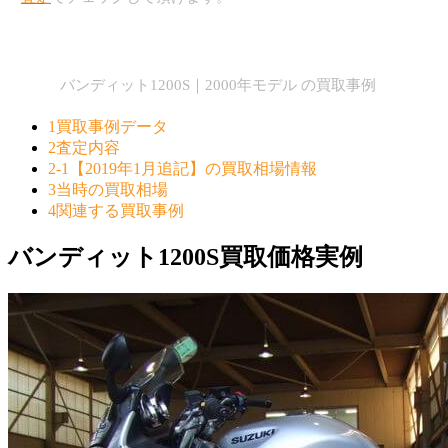
バンディット1200S｜2000年モデル の買取事例
1
買取事例データ
2
査定内容
2-1
【2019年1月追記】の買取相場情報
3
当時の買取相場
4
関連する買取事例
バンディット1200S買取価格実例