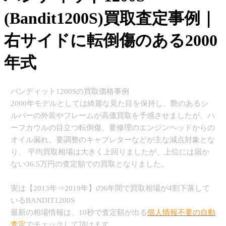
(Bandit1200S)買取査定事例｜
右サイドに転倒傷のある2000
年式
バンディット1200Sの買取価格事例
2000年モデルとしては綺麗な見た目を保持し、艶のあるシ
ルバーの外装やフレームが高価買取を予感させましたが、ハ
ーフカウルの目立つ転倒傷、要修理のエンジンヘッドからの
オイル漏れ、要調整のキャブレターなどが主な減点対象とな
り、 平均買取相場は大きく上回りましたが、上位には届か
ない36.5万円の査定額での買取となりました。
実は【2013年⇒2019年】の6年間で買取相場が4割下落して
いるBANDIT1200S
最新の相場情報は、10秒で査定額が出る
個人情報不要の自動
査定
でチェックして頂けます。