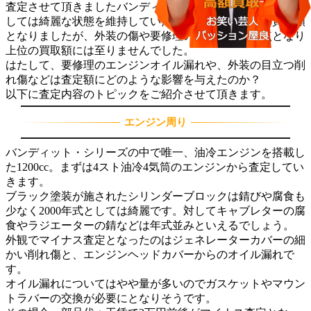
査定させて頂きましたバンディット1200Sは2000年モデルと
しては綺麗な状態を維持していたため平均相場以上の買取額
となりましたが、外装の傷や要修理のエンジンが減点となり
上位の買取額には至りませんでした。
はたして、要修理のエンジンオイル漏れや、外装の目立つ削
れ傷などは査定額にどのような影響を与えたのか？
以下に査定内容のトピックをご紹介させて頂きます。
エンジン周り
バンディット・シリーズの中で唯一、油冷エンジンを搭載し
た1200cc。まずは4スト油冷4気筒のエンジンから査定してい
きます。
ブラック塗装が施されたシリンダーブロックは錆びや腐食も
少なく2000年式としては綺麗です。対してキャブレターの腐
食やラジエーターの錆などは年式並みといえるでしょう。
外観でマイナス査定となったのはジェネレーターカバーの細
かい削れ傷と、エンジンヘッドカバーからのオイル漏れで
す。
オイル漏れについてはやや量が多いのでガスケットやマウン
トラバーの交換が必要にとなりそうです。