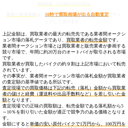
相場情報：2013年10月16日時点
10秒で買取相場が出る自動査定
最新の相場情報
は、
でチェ
ックして頂けます。
上記金額は、買取業者の最大の転売先である業者間オークシ
ョン市場の落札データであり、
買取業者の転売金額
です。
業者間オークション市場とは買取業者と販売業者が参画する
競り市場で、年間に約20万台のオートバイが取引される市場
です。
買取業者が買取したバイクの約９割は上記市場において転売
されています。
その事実が、業者間オークション市場の落札金額が買取業者
の査定額の基準値である所以です。
査定現場での買取価格は下記の転売（落札）金額から買取業
者の儲けと経費（運送料や出品手数料など）を差し引いた金
額
となります。
査定現場での正味の買取額は、転売金額である落札額から5
～10％を割り引いた金額が適正で競争力のある価格となりま
す。
金額にすると
単価の安い原付バイクで1万円から、100万円を