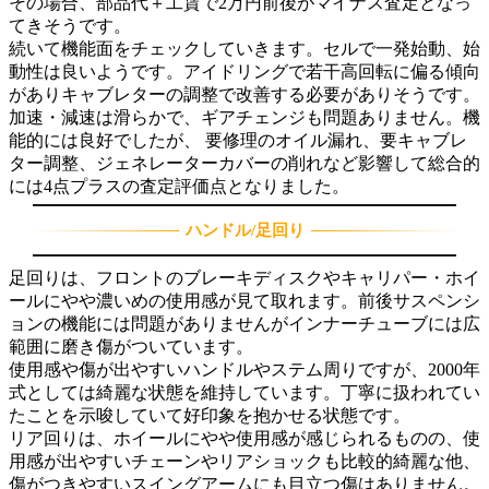
その場合、部品代＋工賃で2万円前後がマイナス査定となっ
てきそうです。
続いて機能面をチェックしていきます。セルで一発始動、始
動性は良いようです。アイドリングで若干高回転に偏る傾向
がありキャブレターの調整で改善する必要がありそうです。
加速・減速は滑らかで、ギアチェンジも問題ありません。機
能的には良好でしたが、 要修理のオイル漏れ、要キャブレ
ター調整、ジェネレーターカバーの削れなど影響して総合的
には4点プラスの査定評価点となりました。
ハンドル/足回り
足回りは、フロントのブレーキディスクやキャリパー・ホイ
ールにやや濃いめの使用感が見て取れます。前後サスペンシ
ョンの機能には問題がありませんがインナーチューブには広
範囲に磨き傷がついています。
使用感や傷が出やすいハンドルやステム周りですが、2000年
式としては綺麗な状態を維持しています。丁寧に扱われてい
たことを示唆していて好印象を抱かせる状態です。
リア回りは、ホイールにやや使用感が感じられるものの、使
用感が出やすいチェーンやリアショックも比較的綺麗な他、
傷がつきやすいスイングアームにも目立つ傷はありません。