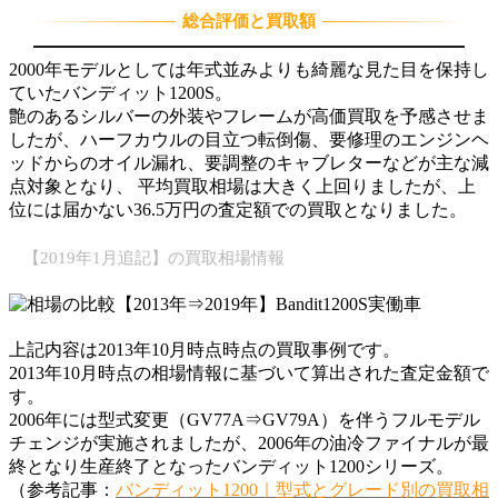
総合評価と買取額
2000年モデルとしては年式並みよりも綺麗な見た目を保持し
ていたバンディット1200S。
艶のあるシルバーの外装やフレームが高価買取を予感させま
したが、ハーフカウルの目立つ転倒傷、要修理のエンジンヘ
ッドからのオイル漏れ、要調整のキャブレターなどが主な減
点対象となり、 平均買取相場は大きく上回りましたが、上
位には届かない36.5万円の査定額での買取となりました。
【2019年1月追記】の買取相場情報
上記内容は2013年10月時点時点の買取事例です。
2013年10月時点の相場情報に基づいて算出された査定金額で
す。
2006年には型式変更（GV77A⇒GV79A）を伴うフルモデル
チェンジが実施されましたが、2006年の油冷ファイナルが最
終となり生産終了となったバンディット1200シリーズ。
（参考記事：
バンディット1200｜型式とグレード別の買取相