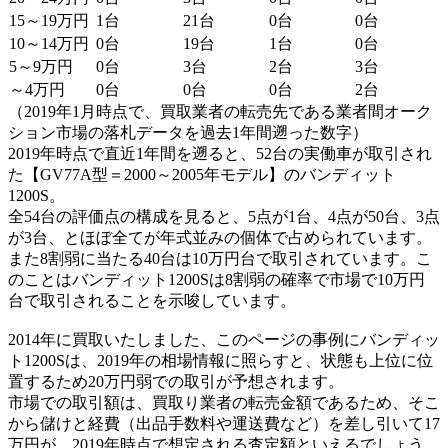
15～19万円
1台
21台
0台
0台
10～14万円
0台
19台
1台
0台
5～9万円
0台
3台
2台
3台
～4万円
0台
0台
0台
2台
（2019年1月時点で、買取業者の転売先である業者間オーク
ション市場の落札データを過去1年間遡った数字）
2019年時点で直近1年間を遡ると、52台の実働車が取引され
た【GV77A型＝2000～2005年モデル】のバンディット
1200S。
全54台の評価点の構成を見ると、5点が1台、4点が50台、3点
が3台、とほぼ全てが年式並みの個体で占められています。
また8割弱に当たる40台は10万円台で取引されています。こ
のことはバンディット1200Sは8割弱の確率で市場で10万円
台で取引されることを示唆しています。
2014年に買取いたしました、このページの事例にバンディッ
ト1200Sは、2019年の相場情報に照らすと、状態も上位に位
置するため20万円弱での取引が予想されます。
市場での取引額は、買取り業者の転売金額であるため、そこ
から儲けと経費（出品手数料や運送費など）を差し引いて17
万円が、2019年時点で想定される査定額といえるでしょう。