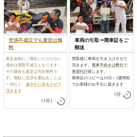
交渉不成立でも査定は無
車両の引取⇒廃車証をご
料
郵送
査定金額にご満足いただけない
買取後に車両を引き上げさせて
場合は買取不成立となります。
頂きます。
廃車手続きは弊社で
その場合も査定は完全無料で
無償代行
致します。
す。無駄に交渉を重ねることは
廃車証のコピーは10日～2週間程
一切なく、
速やかに辞去させて
でお客様のお手元に届きます
頂きます
5分
（1分）