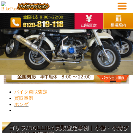
10
秒で愛車を見積る
個人情報不要です
バイク買取査定
買取事例
ホンダ
ゴリラ/GOLLIRA買取査定事例｜小傷・小錆び