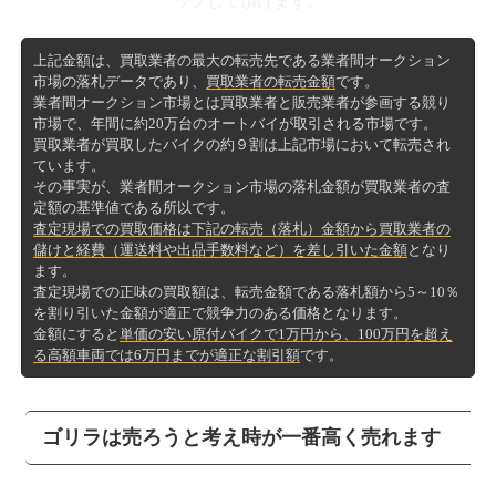
ックして頂けます。
上記金額は、買取業者の最大の転売先である業者間オークション
市場の落札データであり、
買取業者の転売金額
です。
業者間オークション市場とは買取業者と販売業者が参画する競り
市場で、年間に約20万台のオートバイが取引される市場です。
買取業者が買取したバイクの約９割は上記市場において転売され
ています。
その事実が、業者間オークション市場の落札金額が買取業者の査
定額の基準値である所以です。
査定現場での買取価格は下記の転売（落札）金額から買取業者の
儲けと経費（運送料や出品手数料など）を差し引いた金額
となり
ます。
査定現場での正味の買取額は、転売金額である落札額から5～10％
を割り引いた金額が適正で競争力のある価格となります。
金額にすると
単価の安い原付バイクで1万円から、100万円を超え
る高額車両では6万円までが適正な割引額
です。
ゴリラは売ろうと考え時が一番高く売れます