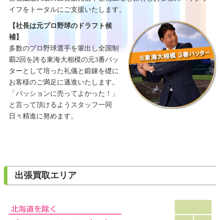
イフをトータルにご支援いたします。
【社長は元プロ野球のドラフト候
補】
多数のプロ野球選手を輩出し全国制
覇2回を誇る東海大相模の元3番バッ
ターとして培った礼儀と鍛錬を礎に
お客様のご満足に邁進いたします。
「パッションに売ってよかった！」
と言って頂けるようスタッフ一同
日々精進に努めます。
出張買取エリア