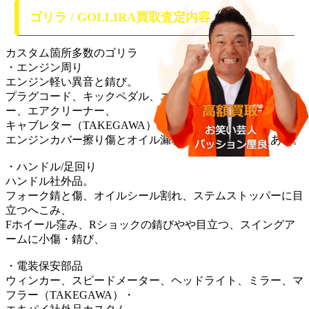
ゴリラ / GOLLIRA買取査定内容
カスタム箇所多数のゴリラ
・エンジン周り
エンジン軽い異音と錆び。
プラグコード、キックペダル、エンジンヘッド、シリンダ
ー、エアクリーナー、
キャブレター（TAKEGAWA）社外品カスタム。
エンジンカバー擦り傷とオイル漏れ少、クラッチ不良あり。
・ハンドル/足回り
ハンドル社外品。
フォーク錆と傷、オイルシール割れ、ステムストッパーに目
立つへこみ、
Fホイール窪み、Rショックの錆びやや目立つ、スイングア
ームに小傷・錆び、
・電装保安部品
ウィンカー、スピードメーター、ヘッドライト、ミラー、マ
フラー（TAKEGAWA）・