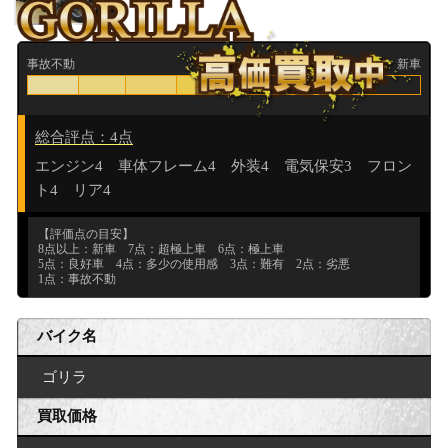
事故不動
新車
4
総合評点：4点
エンジン4 車体フレーム4 外装4 電気保安3 フロン
ト4 リア4
【評価点の目安】
8点以上：新車 7点：超極上車 6点：極上車
5点：良好車 4点：多少の使用感 3点：難有 2点：劣悪
1点：事故不動
バイク名
ゴリラ
買取価格