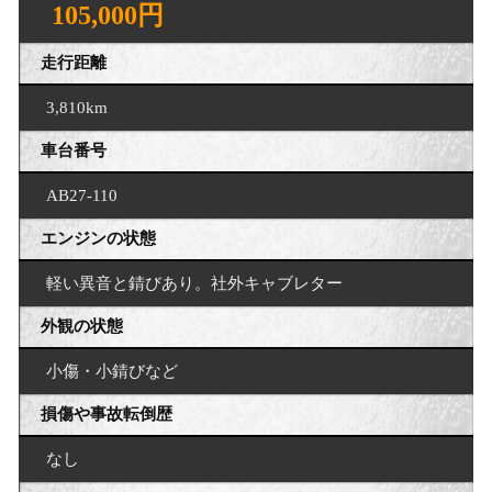
105,000円
走行距離
3,810km
車台番号
AB27-110
エンジンの状態
軽い異音と錆びあり。社外キャブレター
外観の状態
小傷・小錆びなど
損傷や事故転倒歴
なし