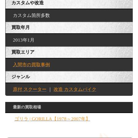
カスタムや改造
カスタム箇所多数
買取年月
2013年1月
買取エリア
入間市の買取事例
ジャンル
原付 スクーター
｜
改造 カスタムバイク
最新の買取相場
ゴリラ | GORILLA【1978～2007年】