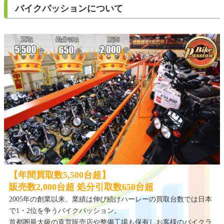
バイクパッションについて
【年間買取数5,500台超】
販売数2,000台超 処分引取数650台超
2005年の創業以来、業績は伸び続けハーレーの買取台数では日本
で1・2位を争うバイクパッション。
首都圏最大級の直営販売店や整備工場も保有しお客様のバイクラ