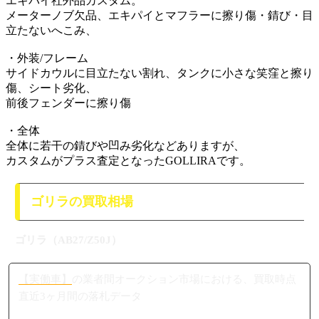
エキパイ社外品カスタム。
メーターノブ欠品、エキパイとマフラーに擦り傷・錆び・目
立たないへこみ、
・外装/フレーム
サイドカウルに目立たない割れ、タンクに小さな笑窪と擦り
傷、シート劣化、
前後フェンダーに擦り傷
・全体
全体に若干の錆びや凹み劣化などありますが、
カスタムがプラス査定となったGOLLIRAです。
ゴリラの買取相場
ゴリラ（AB27/Z50J）
【実働車】
の業者間オークション市場における、買取時点
直近3ヶ月間の落札データ