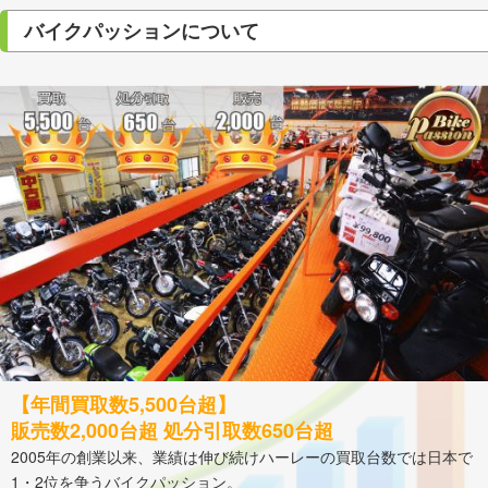
バイクパッションについて
【年間買取数5,500台超】
販売数2,000台超 処分引取数650台超
2005年の創業以来、業績は伸び続けハーレーの買取台数では日本で
1・2位を争うバイクパッション。