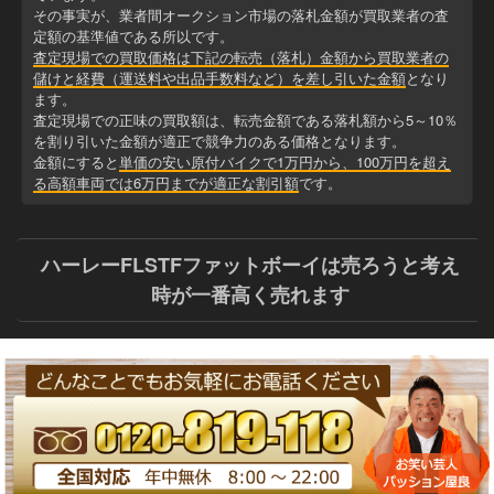
その事実が、業者間オークション市場の落札金額が買取業者の査
定額の基準値である所以です。
査定現場での買取価格は下記の転売（落札）金額から買取業者の
儲けと経費（運送料や出品手数料など）を差し引いた金額
となり
ます。
査定現場での正味の買取額は、転売金額である落札額から5～10％
を割り引いた金額が適正で競争力のある価格となります。
金額にすると
単価の安い原付バイクで1万円から、100万円を超え
る高額車両では6万円までが適正な割引額
です。
ハーレーFLSTFファットボーイは売ろうと考え
時が一番高く売れます