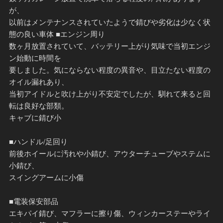
が、
以前はメンテナンスされていたようで錆びや劣化は少なく状
態の良い車体 ■エンジン周り
数ヶ月放置されていて、バッテリー上がり気味で当初エンジ
ン始動に時間を
要しました。気にならない程度の異音や、目立たない程度の
オイル漏れあり、
当初アイドルと吹け上がり不安定でしたが、馴れて来ると回
転は良好な部類。
キャブに錆び小
■ハンドル/足回り
前後ホイールに汚れや小錆び、アウターチューブやステムに
小錆び、
スイングアームに小傷
■電装保安部品
エキパイ錆び、マフラーに擦り傷、ウィンカーステーやライ