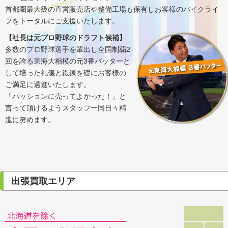
首都圏最大級の直営販売店や整備工場も保有しお客様のバイクライ
フをトータルにご支援いたします。
【社長は元プロ野球のドラフト候補】
多数のプロ野球選手を輩出し全国制覇2
回を誇る東海大相模の元3番バッターと
して培った礼儀と鍛錬を礎にお客様の
ご満足に邁進いたします。
「パッションに売ってよかった！」と
言って頂けるようスタッフ一同日々精
進に努めます。
出張買取エリア