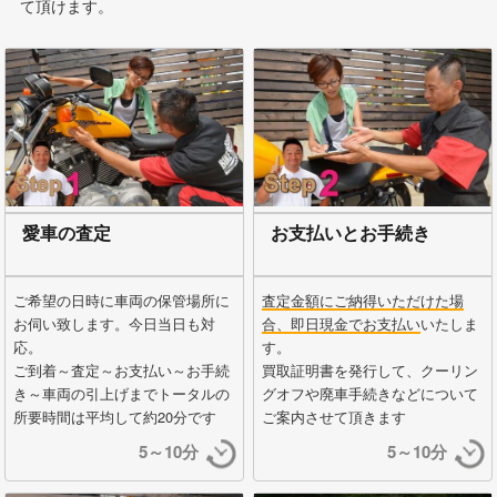
て頂けます。
愛車の査定
お支払いとお手続き
ご希望の日時に車両の保管場所に
査定金額にご納得いただけた場
お伺い致します。今日当日も対
合、即日現金でお支払い
いたしま
応。
す。
ご到着～査定～お支払い～お手続
買取証明書を発行して、クーリン
き～車両の引上げまでトータルの
グオフや廃車手続きなどについて
所要時間は平均して約20分です
ご案内させて頂きます
5～10分
5～10分