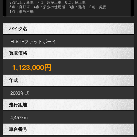
8点以上：新車 7点：超極上車 6点：極上車
5点：良好車 4点：多少の使用感 3点：難有 2点：劣悪
1点：事故不動
バイク名
FLSTFファットボーイ
買取価格
1,123,000円
年式
2003年式
走行距離
4,457km
車台番号