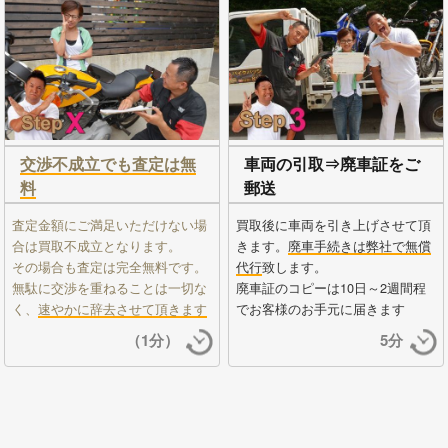
交渉不成立でも査定は無
車両の引取⇒廃車証をご
料
郵送
査定金額にご満足いただけない場
買取後に車両を引き上げさせて頂
合は買取不成立となります。
きます。
廃車手続きは弊社で無償
その場合も査定は完全無料です。
代行
致します。
無駄に交渉を重ねることは一切な
廃車証のコピーは10日～2週間程
く、
速やかに辞去させて頂きます
でお客様のお手元に届きます
（1分）
5分