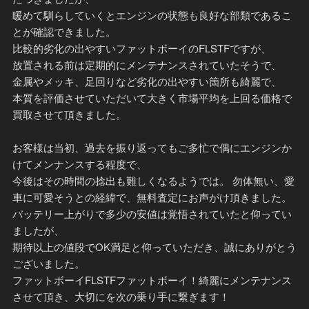
暖めて馴らしていくとエンジンの状態も良好な部類であるこ
とが確認できました。
比較的劣化の出やすいファットボーイのFLSTFですが、
放置される前は定期的にメンテナンスされていたそうで、
金属やメッキ、足回りなど劣化の出やすい箇所も綺麗で、
本質を評価させていただいて大きく市場平均を上回る価格で
買取させて頂きました。
お客様は当初、過去を振り返ってもご多忙で偶にエンジンか
けてメンナンスする程度で、
今後はその時間の捻出も難しくなるようでは。 勿体無い、愛
車に可愛そうとの経緯で、無料査定にお声がけ頂きました。
バッテリー上がりで多少の安値は覚悟されていたと仰ってい
ましたが、
期待以上の値段でOK満足と仰っていただき、誠にありがとう
ございました。
ファットボーイFLSTFファットボーイ！綺麗にメンテナンス
させて頂き、大切にを次の乗り手に繋ぎます！