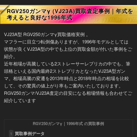
RGV250ガンマγ (VJ23A)買取査定事例｜年式を
考えると良好な1996年式
VJ23A型 RGV250ガンマγ買取価格実例 。
マフラーに目立つ転倒傷ありますが、1996年モデルとしては
状態が良くVJ23A型の中でも上位の買取金額が付いた事例をご
紹介。
近年相場が高騰している2ストレーサーレプリカの中でも、筆
頭格といえる国内最終2ストレプリカとなったVJ23A型ガン
マ。相場高騰の変遷を2013年時点と2018年時点の相場を比較
して、その驚異の値上がり率もご案内いたしております。
RGV250ガンマ/VJ23A査定の目安になる相場情報も合わせてご
紹介しています
RGV250ガンマγ｜1996年式 の買取事例
買取事例データ
1