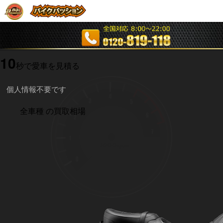
10
秒で愛車を見積る
個人情報不要です
全車種
の買取相場