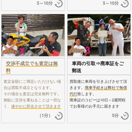
5～10分
5～10分
交渉不成立でも査定は無
車両の引取⇒廃車証をご
料
郵送
査定金額にご満足いただけない場
買取後に車両を引き上げさせて頂
合は買取不成立となります。
きます。
廃車手続きは弊社で無償
その場合も査定は完全無料です。
代行
致します。
無駄に交渉を重ねることは一切な
廃車証のコピーは10日～2週間程
く、
速やかに辞去させて頂きます
でお客様のお手元に届きます
（1分）
5分