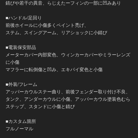
錆びや若干の異音、らじえたーフィンの一部に凹みあり
■ハンドル/足回り
前後ホイールに小傷多くペイント禿げ、
ステム、スイングアーム、リアショックに小錆び
■電装保安部品
メーターカバー内部変色、ウィンカーカバーやミラーレンズ
に小傷
マフラーに転倒傷と凹み、エキパイ変色と小傷
■外装/フレーム
アッパーカウルステー曲り、前後フェンダー取り付け不良、
タンク、アンダーカウルに小傷、アッパーカウル塗装色むら
ステップ、スタンドに小傷と錆び
■カスタム箇所
フルノーマル