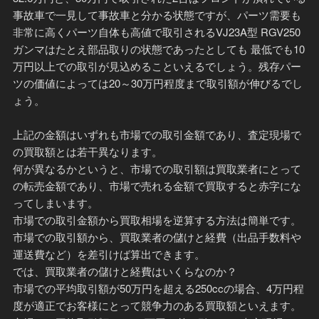
事故車で一見して事故車と分かる状態ですが、パーツ需要も
非常に高くパーツ自体も高値で取引されるVJ23A型 RGV250
ガンマはたとえ部品取りの状態であったとしても 最低でも10
万円以上での取引が見込めることいえるでしょう。残存パー
ツの価値によっては20～30万円程度まで取引額が伸びるでし
ょう。
上記の金額はいずれも市場での取引金額であり、査定現場で
の買取額とは若干異なります。
何が異なるかというと、市場での取引額は買取業者にとって
の転売金額であり、市場で売れる金額で買取すると赤字にな
ってしまいます。
市場での取引金額から買取相場を逆算する方法は簡単です。
市場での取引額から、買取業者の儲けと経費（出品手数料や
運送費など）を差引けば算出できます。
では、買取業者の儲けと経費はいくらなのか？
市場での平均取引額が50万円を超える250ccの場合、4万円程
度が適正でお客様にとって競争力のある買取額といえます。