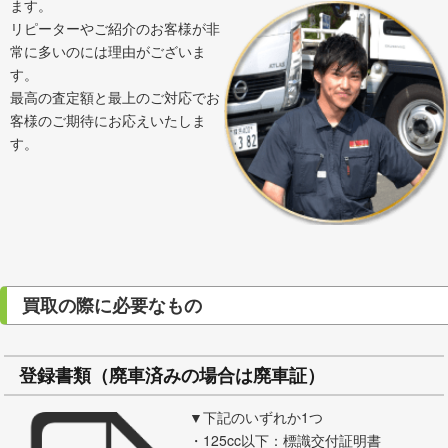
ます。
リピーターやご紹介のお客様が非
常に多いのには理由がございま
す。
最高の査定額と最上のご対応でお
客様のご期待にお応えいたしま
す。
買取の際に必要なもの
登録書類（廃車済みの場合は廃車証）
▼下記のいずれか1つ
・125cc以下：標識交付証明書