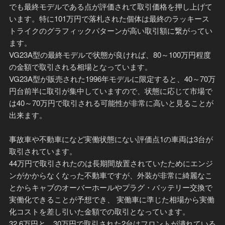
でも最終モデルである点が評価されて取引価格を押し上げて
います。特に101万円で落札された個体は最終のラッキース
トライクのグラフィックパターンが高い取引額に繋がってい
ます。
VG23A型の最終モデルで状態が良ければ、80～100万円程度
の金額で取引される相場となっています。
VG23A型が販売された1996年モデルに限定すると、40～70万
円台前半に取引が集中していますので、状態に応じて市場で
は40～70万円で取引される可能性が非常に高いと見ることが
出来ます。
事故車や不動車になど実働状態にない評価点1の車両は3台が
取引されています。
44万円で取引されたのは長期間放置されていたためにエンジ
ンがかからなくなった不動車ですが、外装が非常に綺麗なこ
とからキャブのオーバーホールやプラグ・バッテリー交換で
実働化できることが予想でき、 実働車に準じた相場から実働
化コストを差し引いた金額での取引となっています。
32.6万円と、30万円で取引された2台はフロントが潰れている