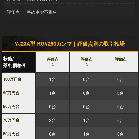
評価点1 事故車や不動車
VJ23A型 RGV250ガンマ｜評価点別の取引相場
状態/
評価点
評価点
評価点
落札価格帯
4
3
1
100万円台
1台
0台
0台
90万円台
1台
0台
0台
80万円台
0台
0台
0台
70万円台
2台
1台
0台
60万円台
6台
1台
0台