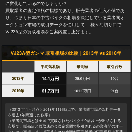
に変化しているのでしょうか？
買取業者の査定価格の指標であり、販売業者の仕入れ値であ
り、つまり日本の中古バイクの相場を決定している業者間オ
ークション市場の取引データを使用して、 様々な切り口で
VJ23A型の買取相場をご案内差し上げます。
VJ23A型ガンマ 取引相場の比較｜2013年 vs 2018年
平均落札額
最高額
取引台数
14.1万円
2012年
29.6万円
19台
61.7万円
2019年
101.2万円
21台
（2013年11月時点と2018年11月時点で、業者間市場の落札データ
を過去1年間遡った数字）
（業者間市場とは全国で買取されたバイクの9割以上が出品される
市場で、販売店と買取店の会員企業間で取引されるの業者間のオー
クション市場。そこで落札された金額が買取業者の査定価格の基準