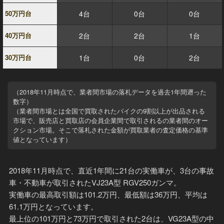
50万円台
4台
0台
0台
40万円台
2台
2台
1台
30万円台
1台
0台
2台
（2018年11月時点で、業者間市場の落札データを過去1年間遡った
数字）
（業者間市場とは全国で買取されたバイクの9割以上が出品される
市場で、販売店と買取店の会員企業間で取引されるの業者間のオー
クション市場。そこで落札された金額が買取業者の査定価格の基準
値となっています）
2018年11月時点で、直近1年間に21台の実働車が、3台の事故
車・不動車が取引されたVJ23A型 RGV250ガンマ。
実働車の最高取引額は101.2万円、最低額は36万円、平均は
61.1万円となっています。
最上位の101万円と73万円で取引された2台は、VG23A型の中