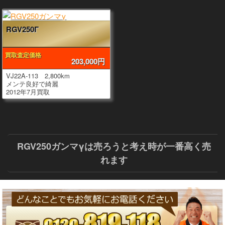
RGV250Γ
買取査定価格
203,000円
VJ22A-113 2,800km
メンテ良好で綺麗
2012年7月買取
RGV250ガンマγは売ろうと考え時が一番高く売
れます