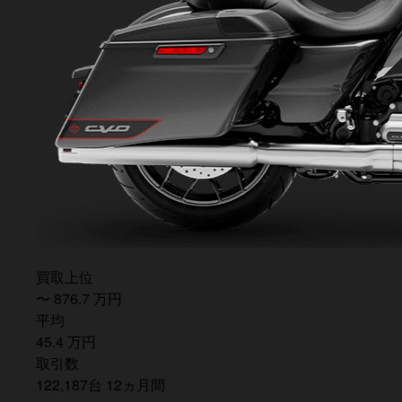
買取上位
〜
876.7
万
円
平均
45.4
万
円
取引数
122,187
台
12
ヵ月間