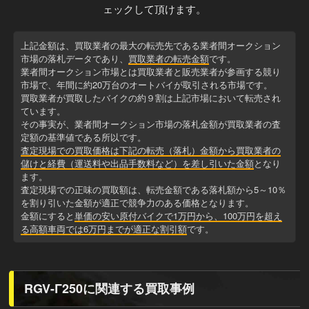
ェックして頂けます。
上記金額は、買取業者の最大の転売先である業者間オークション
市場の落札データであり、
買取業者の転売金額
です。
業者間オークション市場とは買取業者と販売業者が参画する競り
市場で、年間に約20万台のオートバイが取引される市場です。
買取業者が買取したバイクの約９割は上記市場において転売され
ています。
その事実が、業者間オークション市場の落札金額が買取業者の査
定額の基準値である所以です。
査定現場での買取価格は下記の転売（落札）金額から買取業者の
儲けと経費（運送料や出品手数料など）を差し引いた金額
となり
ます。
査定現場での正味の買取額は、転売金額である落札額から5～10％
を割り引いた金額が適正で競争力のある価格となります。
金額にすると
単価の安い原付バイクで1万円から、100万円を超え
る高額車両では6万円までが適正な割引額
です。
RGV-Γ250に関連する買取事例