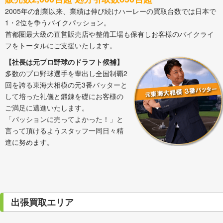
2005年の創業以来、業績は伸び続けハーレーの買取台数では日本で
1・2位を争うバイクパッション。
首都圏最大級の直営販売店や整備工場も保有しお客様のバイクライ
フをトータルにご支援いたします。
【社長は元プロ野球のドラフト候補】
多数のプロ野球選手を輩出し全国制覇2
回を誇る東海大相模の元3番バッターと
して培った礼儀と鍛錬を礎にお客様の
ご満足に邁進いたします。
「パッションに売ってよかった！」と
言って頂けるようスタッフ一同日々精
進に努めます。
出張買取エリア