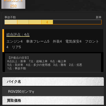
事故不動
新車
4
総合評点：4点
エンジン4 車体フレーム5 外装4 電気保安4 フロント
4 リア5
【評価点の目安】
8点以上：新車 7点：超極上車 6点：極上車
5点：良好車 4点：多少の使用感 3点：難有 2点：劣悪
1点：事故不動
バイク名
RGV250ガンマγ
買取価格