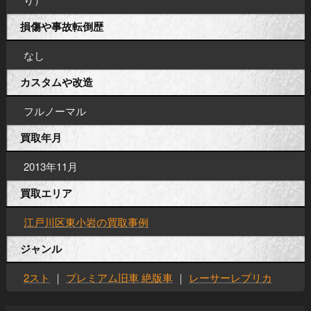
損傷や事故転倒歴
なし
カスタムや改造
フルノーマル
買取年月
2013年11月
買取エリア
江戸川区東小岩の買取事例
ジャンル
2スト
｜
プレミアム旧車 絶版車
｜
レーサーレプリカ