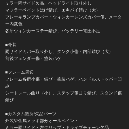
ミラー両サイド欠品、ヘッドライト取り外し
マフラーペイントはげ錆び、エキパイ錆び（大）
ブレーキランプカバー・ウィンカーレンズカバー傷、メータ
ー内変色
各所ウィンカーステー錆び、バッテリー電圧不足
■外装
両サイドカバー取り外し、タンク小傷・内部錆び（大）
前後フェンダー傷・塗装ハゲ
■フレーム周辺
フレーム各所小傷・錆び・塗装ハゲ、ハンドルストッパー凹
み
シートレール曲り（小）、ステップ傷曲り錆び、スタンド傷
錆び
■カスタム箇所/欠品パーツ
外装や金属メッキ部分オールペイント
ミラー両サイド・左グリップ・ドライブチェーン欠品