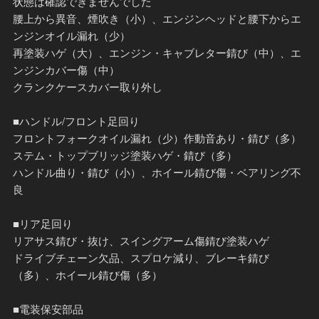
状態は確認できませんでした
腰上から異音、煙吹き（小）、エンジンヘッドと腰下からエ
ンジンオイル漏れ（少）
再塗装ハゲ（大）、エンジン・キャブレター錆び（中）、エ
ンジンカバー傷（中）
クランクケースカバー取り外し
■ハンドル/フロント足回り
フロントフォークオイル漏れ（少）作動音あり・錆び（多）
ステム・トップブリッジ塗装ハゲ・錆び（多）
ハンドル曲り・錆び（小）、ホイール錆び傷・ベアリング不
良
■リア足回り
リアサス錆び・抜け、スイングアーム傷錆び塗装ハゲ
ドライブチェーン欠品、スプロケ減り、ブレーキ錆び
（多）、ホイール錆び傷（多）
■電装保安部品