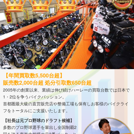
【年間買取数5,500台超】
販売数2,000台超 処分引取数650台超
2005年の創業以来、業績は伸び続けハーレーの買取台数では日本で
1・2位を争うバイクパッション。
首都圏最大級の直営販売店や整備工場も保有しお客様のバイクライ
フをトータルにご支援いたします。
【社長は元プロ野球のドラフト候補】
多数のプロ野球選手を輩出し全国制覇2