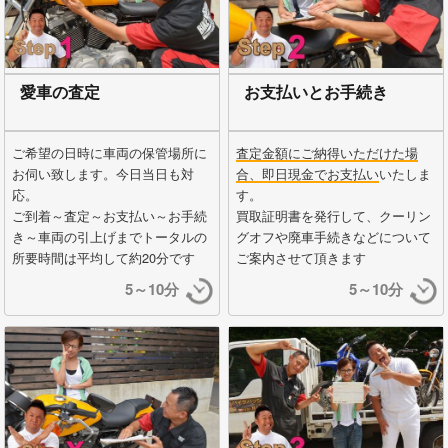
愛車の査定
お支払いとお手続き
ご希望の日時に車両の保管場所に
査定金額にご納得いただけた場
お伺い致します。今日当日も対
合、即日現金でお支払い
いたしま
応。
す。
ご到着～査定～お支払い～お手続
買取証明書を発行して、クーリン
き～車両の引上げまでトータルの
グオフや廃車手続きなどについて
所要時間は平均して約20分です
ご案内させて頂きます
5～10分
5～10分