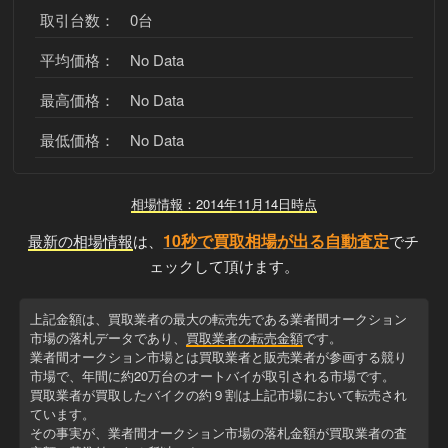
取引台数： 0台
平均価格： No Data
最高価格： No Data
最低価格： No Data
相場情報：2014年11月14日時点
10秒で買取相場が出る自動査定
最新の相場情報
は、
でチ
ェックして頂けます。
上記金額は、買取業者の最大の転売先である業者間オークション
市場の落札データであり、
買取業者の転売金額
です。
業者間オークション市場とは買取業者と販売業者が参画する競り
市場で、年間に約20万台のオートバイが取引される市場です。
買取業者が買取したバイクの約９割は上記市場において転売され
ています。
その事実が、業者間オークション市場の落札金額が買取業者の査