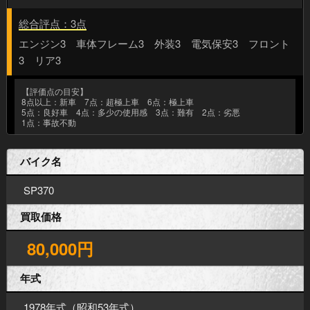
総合評点：3点
エンジン3 車体フレーム3 外装3 電気保安3 フロント
3 リア3
【評価点の目安】
8点以上：新車 7点：超極上車 6点：極上車
5点：良好車 4点：多少の使用感 3点：難有 2点：劣悪
1点：事故不動
バイク名
SP370
買取価格
80,000円
年式
1978年式（昭和53年式）