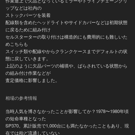
作業途上で欠品となっているミラーやドライブチェーングリ
ップなどは社内の
ストックパーツを装着
配線類を含めたヘッドライトやサイドカバーなどは初期状態
に戻るために組み付け
セルスターターの取り付けは構造的にも費用的にも難しいた
めこちらも
スイッチ類や配線やからクランクケースまでデフォルトの状
態に戻していきます。
上記のように欠品パーツの補填や、ばらされている状態から
の組み付け作業などが
査定価格に影響しました。
相場の参考情報
当時人気を博さなかったことが影響してか？1978〜1980年頃
の短命車種となった
SP370。累計販売で1,000台にも満たなかったこともあり、現
在では殆ど流通していない