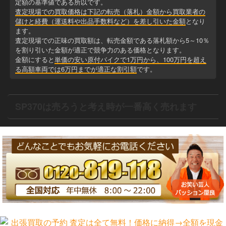
定額の基準値である所以です。
査定現場での買取価格は下記の転売（落札）金額から買取業者の
儲けと経費（運送料や出品手数料など）を差し引いた金額
となり
ます。
査定現場での正味の買取額は、転売金額である落札額から5～10％
を割り引いた金額が適正で競争力のある価格となります。
金額にすると
単価の安い原付バイクで1万円から、100万円を超え
る高額車両では6万円までが適正な割引額
です。
SP370は売ろうと考え時が一番高く売れます