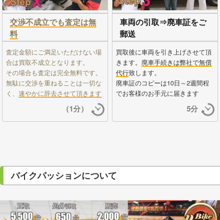
交渉不成立でも査定は無
車両の引取⇒廃車証をご
料
郵送
査定金額にご満足いただけない場
買取後に車両を引き上げさせて頂
合は買取不成立となります。
きます。
廃車手続きは弊社で無償
その場合も査定は完全無料です。
代行
致します。
無駄に交渉を重ねることは一切な
廃車証のコピーは10日～2週間程
く、
速やかに辞去させて頂きます
でお客様のお手元に届きます
（1分）
5分
バイクパッションについて