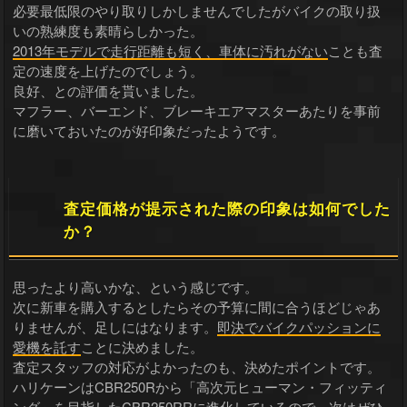
必要最低限のやり取りしかしませんでしたがバイクの取り扱
いの熟練度も素晴らしかった。
2013年モデルで走行距離も短く、車体に汚れがない
ことも査
定の速度を上げたのでしょう。
良好、との評価を貰いました。
マフラー、バーエンド、ブレーキエアマスターあたりを事前
に磨いておいたのが好印象だったようです。
査定価格が提示された際の印象は如何でした
か？
思ったより高いかな、という感じです。
次に新車を購入するとしたらその予算に間に合うほどじゃあ
りませんが、足しにはなります。
即決でバイクパッションに
愛機を託す
ことに決めました。
査定スタッフの対応がよかったのも、決めたポイントです。
ハリケーンはCBR250Rから「高次元ヒューマン・フィッティ
ング」を目指したCBR250RRに進化しているので、次はぜひ