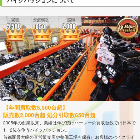
バイクパッションについて
【年間買取数5,500台超】
販売数2,000台超 処分引取数650台超
2005年の創業以来、業績は伸び続けハーレーの買取台数では日本で
1・2位を争うバイクパッション。
首都圏最大級の直営販売店や整備工場も保有しお客様のバイクライ