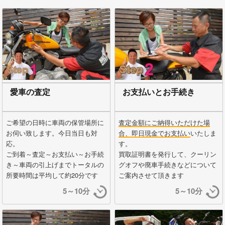
愛車の査定
お支払いとお手続き
ご希望の日時に車両の保管場所に
査定金額にご納得いただけた場
お伺い致します。今日当日も対
合、即日現金でお支払い
いたしま
応。
す。
ご到着～査定～お支払い～お手続
買取証明書を発行して、クーリン
き～車両の引上げまでトータルの
グオフや廃車手続きなどについて
所要時間は平均して約20分です
ご案内させて頂きます
5～10分
5～10分