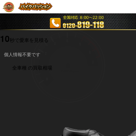
10
秒で愛車を見積る
個人情報不要です
全車種
の買取相場