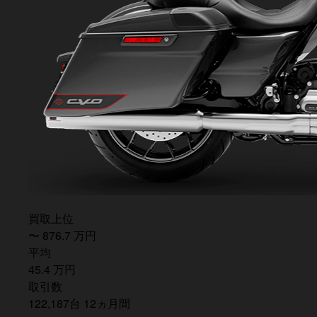
買取上位
〜
876.7
万
円
平均
45.4
万
円
取引数
122,187
台
12
ヵ月間