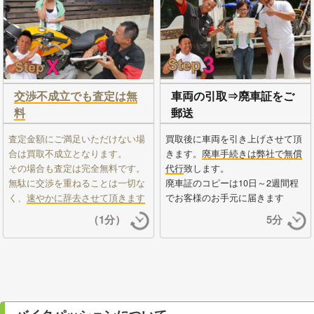
交渉不成立でも査定は無
車両の引取⇒廃車証をご
料
郵送
査定金額にご満足いただけない場
買取後に車両を引き上げさせて頂
合は買取不成立となります。
きます。
廃車手続きは弊社で無償
その場合も査定は完全無料です。
代行
致します。
無駄に交渉を重ねることは一切な
廃車証のコピーは10日～2週間程
く、
速やかに辞去させて頂きます
でお客様のお手元に届きます
（1分）
5分