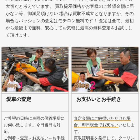
大切だと考えています。 買取提示価格がお客様のご希望金額に届
かない等、御満足頂けない 場合は買取不成立となりますが、その
場合もパッションの査定はモチロン無料です！ 査定は全て、最初
から最後まで無料。安心してお気軽に最高の無料査定をお試しし
て頂けます。
愛車の査定
お支払いとお手続き
ご希望の日時に車両の保管場所に
査定金額にご納得いただけた場
お伺い致します。今日当日も対
合、即日現金でお支払い
いたしま
応。
す。
ご到着～査定～お支払い～お手続
買取証明書を発行して、クーリン