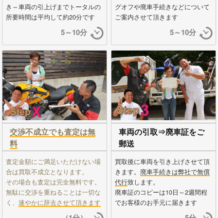
き～車両の引上げまでトータルの
グオフや廃車手続きなどについて
所要時間は平均して約20分です
ご案内させて頂きます
5～10分
5～10分
交渉不成立でも査定は無
車両の引取⇒廃車証をご
料
郵送
査定金額にご満足いただけない場
買取後に車両を引き上げさせて頂
合は買取不成立となります。
きます。
廃車手続きは弊社で無償
その場合も査定は完全無料です。
代行
致します。
無駄に交渉を重ねることは一切な
廃車証のコピーは10日～2週間程
く、
速やかに辞去させて頂きます
でお客様のお手元に届きます
（1分）
5分