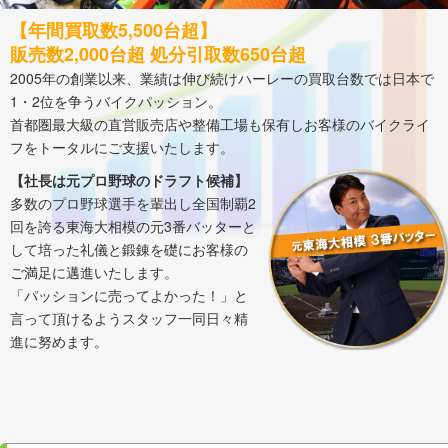
【年間買取数5,500台超】
販売数2,000台超 処分引取数650台超
2005年の創業以来、業績は伸び続けハーレーの買取台数では日本で
1・2位を争うバイクパッション。
首都圏最大級の直営販売店や整備工場も保有しお客様のバイクライ
フをトータルにご支援いたします。
【社長は元プロ野球のドラフト候補】
多数のプロ野球選手を輩出し全国制覇2
回を誇る東海大相模の元3番バッターと
して培った礼儀と鍛錬を礎にお客様の
ご満足に邁進いたします。
「パッションに売ってよかった！」と
言って頂けるようスタッフ一同日々精
進に努めます。