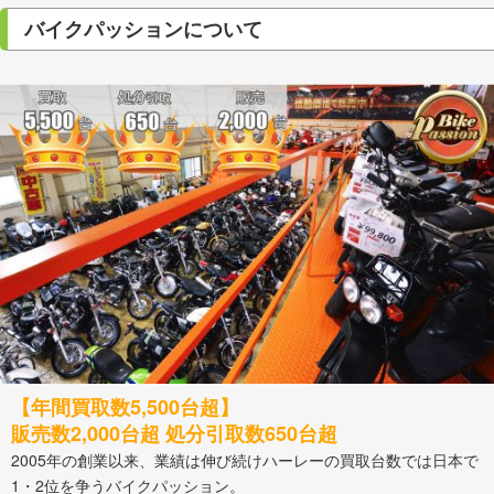
バイクパッションについて
【年間買取数5,500台超】
販売数2,000台超 処分引取数650台超
2005年の創業以来、業績は伸び続けハーレーの買取台数では日本で
1・2位を争うバイクパッション。