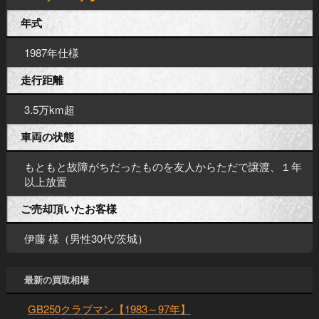
年式
1987年仕様
走行距離
3.5万km超
車両の状態
もともと故障がちだったものを友人からただで譲渡、１年
以上放置
ご売却頂いたお客様
伊藤 様（男性30代/茨城）
最新の買取相場
GB250クラブマン【1983～97年】