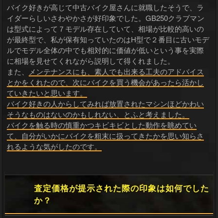
バイク好きが高じて中古バイク屋さんに就職したそうで、ラ
イダーらしいさわやかさが好印象でした。GB250クラブマン
は型式によって７モデル存在していて、相場が比較的高いの
が最終型で、私が保有知っていたのはH型で２番目に古いモデ
ルでモデル全体の中でも相対的に価値が低いという事を実際
に相場を見せてくれながら説明して得くれました。
また、
メンテナンスにも、素人でも出来る工夫のアドバイス
とかをくれたので、次にバイクを買う機会があったら活かし
ていきたいと思います。
バイク好きの人からしてみれば放置されたマシンほどかわい
そうなものはないのかもしれない、とふと考えました。
バイクを触る時の慎重かつキビキビとした動作を眺めてい
て、自分がいかにバイクを粗末に扱ってきたかを思い知らさ
れるような気がしたのです。
査定価格が提示された際の印象は如何でした
か？