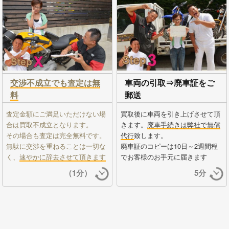
交渉不成立でも査定は無
車両の引取⇒廃車証をご
料
郵送
査定金額にご満足いただけない場
買取後に車両を引き上げさせて頂
合は買取不成立となります。
きます。
廃車手続きは弊社で無償
その場合も査定は完全無料です。
代行
致します。
無駄に交渉を重ねることは一切な
廃車証のコピーは10日～2週間程
く、
速やかに辞去させて頂きます
でお客様のお手元に届きます
（1分）
5分