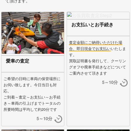
て頂けます。
お支払いとお手続き
査定金額にご納得いただけた場
合、即日現金でお支払い
いたしま
す。
愛車の査定
買取証明書を発行して、クーリン
グオフや廃車手続きなどについて
ご案内させて頂きます
ご希望の日時に車両の保管場所に
5～10分
お伺い致します。今日当日も対
応。
ご到着～査定～お支払い～お手続
き～車両の引上げまでトータルの
所要時間は平均して約20分です
5～10分