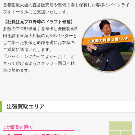
首都圏最大級の直営販売店や整備工場も保有しお客様のバイクライ
フをトータルにご支援いたします。
【社長は元プロ野球のドラフト候補】
多数のプロ野球選手を輩出し全国制覇2
回を誇る東海大相模の元3番バッターと
して培った礼儀と鍛錬を礎にお客様の
ご満足に邁進いたします。
「パッションに売ってよかった！」と
言って頂けるようスタッフ一同日々精
進に努めます。
出張買取エリア