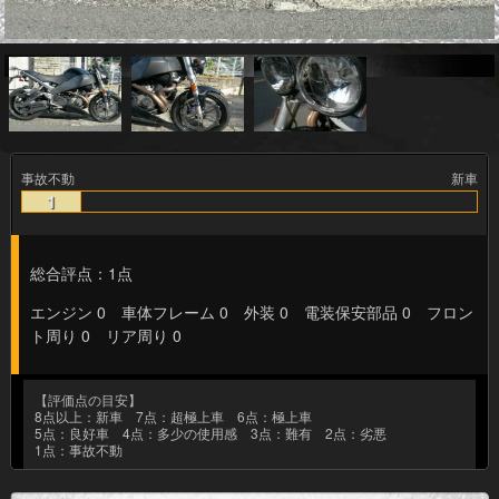
事故不動
新車
1
総合評点：1点
エンジン 0 車体フレーム 0 外装 0 電装保安部品 0 フロン
ト周り 0 リア周り 0
【評価点の目安】
8点以上：新車 7点：超極上車 6点：極上車
5点：良好車 4点：多少の使用感 3点：難有 2点：劣悪
1点：事故不動