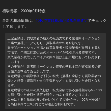
相場情報：2009年9月時点
最新の相場情報
は、
10秒で買取相場が出る自動査定
でチェック
して頂けます。
上記金額は、買取業者の最大の転売先である業者間オークション
市場の落札データであり、
買取業者の転売金額
です。
業者間オークション市場とは買取業者と販売業者が参画する競り
市場で、年間に約20万台のオートバイが取引される市場です。
買取業者が買取したバイクの約９割は上記市場において転売され
ています。
その事実が、業者間オークション市場の落札金額が買取業者の査
定額の基準値である所以です。
査定現場での買取価格は下記の転売（落札）金額から買取業者の
儲けと経費（運送料や出品手数料など）を差し引いた金額
となり
ます。
査定現場での正味の買取額は、転売金額である落札額から5～10％
を割り引いた金額が適正で競争力のある価格となります。
金額にすると
単価の安い原付バイクで1万円から、100万円を超え
る高額車両では6万円までが適正な割引額
です。