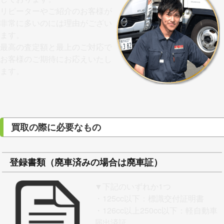
リピーターやご紹介のお客様が
非常に多いのには理由がござい
ます。
最高の査定額と最上のご対応で
お客様のご期待にお応えいたし
ます。
買取の際に必要なもの
登録書類（廃車済みの場合は廃車証）
▼下記のいずれか1つ
・125cc以下：標識交付証明書
・126cc以上250cc以下：軽自動車
届出済証