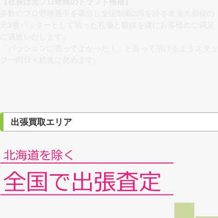
【社長は元プロ野球のドラフト候補】
多数のプロ野球選手を輩出し全国制覇2回を誇る東海大相模の
元3番バッターとして培った礼儀と鍛錬を礎にお客様のご満足
に邁進いたします。
「パッションに売ってよかった！」と言って頂けるようスタッ
フ一同日々精進に努めます。
出張買取エリア