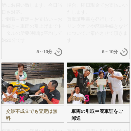
所にお伺い致します。今日当
場合、即日現金でお支払い
い
日も対応。
たします。
ご到着～査定～お支払い～お
買取証明書を発行して、クー
手続き～車両の引上げまでト
リングオフや廃車手続きなど
ータルの所要時間は平均して
についてご案内させて頂きま
約20分です
す
5～10分
5～10分
交渉不成立でも査定は無
車両の引取⇒廃車証をご
料
郵送
査定金額にご満足いただけな
買取後に車両を引き上げさせ