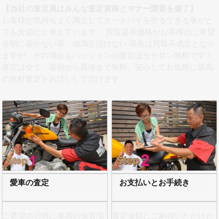
【当社の査定員はみんな査定資格とマナー講習を修了】
お客様が気持ちよく満足してオートバイを売るできる事がと
ても大切だと考えています。 買取提示価格がお客様のご希望
金額に届かない等、御満足頂けない 場合は買取不成立となり
ますが、その場合もパッションの査定はモチロン無料です！
査定は全て、最初から最後まで無料。安心してお気軽に最高
の無料査定をお試しして頂けます。
愛車の査定
お支払いとお手続き
ご希望の日時に車両の保管場
査定金額にご納得いただけた