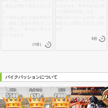
い場合は買取不成立となりま
て頂きます。
廃車手続きは弊
す。
社で無償代行
致します。
その場合も査定は完全無料で
廃車証のコピーは10日～2週
す。無駄に交渉を重ねること
間程でお客様のお手元に届き
は一切なく、
速やかに辞去さ
ます
せて頂きます
5分
（1分）
バイクパッションについて