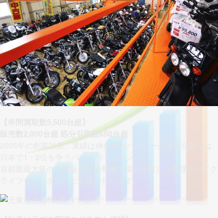
【年間買取数5,500台超】
販売数2,000台超 処分引取数650台超
2005年の創業以来、業績は伸び続けハーレーの買取台数では
日本で1・2位を争うバイクパッション。
首都圏最大級の直営販売店や整備工場も保有しお客様のバイク
ライフをトータルにご支援いたします。