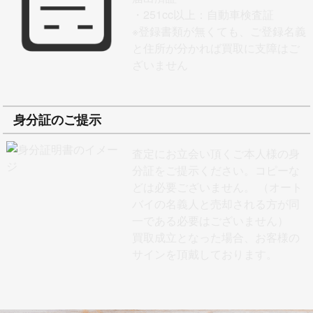
・251cc以上：自動車検査証
※
登録書類が無くても、ご登録名義
と住所が分かれば買取に支障はご
ざいません
身分証のご提示
査定にお立会い頂くご本人様の身
分証をご提示ください。コピーな
どは必要ございません。 （オート
バイの名義人と売却される方が同
一である必要はございません）
買取成立となった場合、お客様の
サインを頂戴しております。