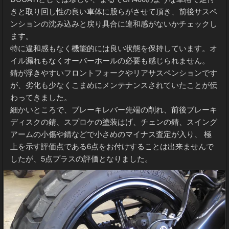
きと取り回し性の良い車体に股らがさせて頂き、前後サスペ
ンションの沈み込みと戻り具合に違和感がないかチェックし
ます。
特に違和感もなく機能的には良い状態を保持しています。オ
イル漏れもなくオーバーホールの必要も感じられません。
錆が浮きやすいフロントフォークやリアサスペンションです
が、劣化も少なくこまめにメンテナンスされていたことが伝
わってきました。
細かいところで、ブレーキレバー先端の削れ、前後ブレーキ
ディスクの錆、スプロケの塗装はげ、チェンの錆、スイング
アームの小傷や錆などで小さめのマイナス査定が入り、 極
上を示す評価点である6点をお付けすることは出来ませんで
したが、5点プラスの評価となりました。