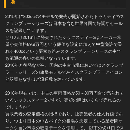
場
2015年に803ccの4モデルで発売が開始されたドゥカティのス
クランブラーシリーズは日本を含む世界各国で好調なセール
スを記録しています。
とりわけ2016年に発売されたシックスティー2はメーカー希
望小売価格89.9万円という廉価な設定に加えて中型免許で乗
れる400ccという要素も絡みスクランブラーシリーズの中で
も流通の多いの車種となっています。
2016年と後発ながら、国内の中古市場においてはスクランブ
ラー・シリーズの旗艦モデルであるスクランブラーアイコン
と双璧をなすほど流通数を誇っています。
2018年現在では、中古の車両価格が50～80万円台で売られて
いるシックスティー2ですが、売却の際はいくらで売れるの
でしょうか？
買取業者の査定価格の指標であり、販売業者の仕入れ値であ
り、つまり日本の中古バイクの相場を決定している業者間オ
ークション市場の取引データを使用して、 以下の切り口でス