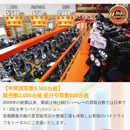
【年間買取数5,500台超】
販売数2,000台超 処分引取数650台超
2005年の創業以来、業績は伸び続けハーレーの買取台数では日本で
1・2位を争うバイクパッション。
首都圏最大級の直営販売店や整備工場も保有しお客様のバイクライ
フをトータルにご支援いたします。