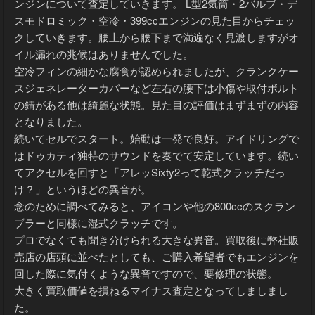
ンジンについて査定していきます。 L型2気筒・2バルブ・デ
スモドロミック・空冷・399ccエンジンの見た目からチェッ
クしていきます。腰上から腰下まで満遍なく見渡しますがオ
イル漏れの兆候はありませんでした。
空冷フィンの細かな腐食が認められましたが、クランクケー
スジェネレーターカバーなど左右の腰下は小傷や取付ボルト
の錆がある他は綺麗な状態。見た目の評価はまずまずの内容
となりました。
続いてセルでスタート。始動は一発で良好。アイドリングで
はドゥカティ独特のサウンドを奏でて安定しています。続い
てアクセルを回すと「アレッSixty2って乾式クラッチだっ
け？」というほどの異音が。
念のために調べてみると、アイコンや他の800ccのスクラン
ブラーと同様に湿式クラッチです。
プロでなくても聞き分けられる大きな異音。買取後に弊社販
売店の店頭に並べたとしても、ご購入希望者でもエンジンを
回した際に気付くような異音ですので、要修理の状態。
大きく買取価値を損ねるマイナス査定となってしましまし
た。