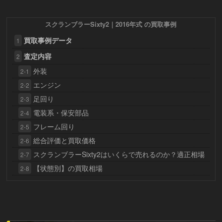
スクランブラーSixty2｜2016年式 の買取事例
買取事例データ
1
査定内容
2
外装
2-1
エンジン
2-2
足回り
2-3
電装系・保安部品
2-4
フレーム回り
2-5
総合評価と買取価格
2-6
スクランブラーSixty2はいくらで売れるのか？適正相場
2-7
【状態別】の買取相場
2-8