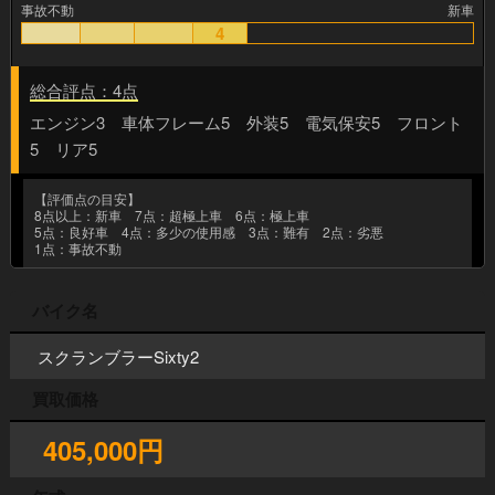
事故不動
新車
4
総合評点：4点
エンジン3 車体フレーム5 外装5 電気保安5 フロント
5 リア5
【評価点の目安】
8点以上：新車 7点：超極上車 6点：極上車
5点：良好車 4点：多少の使用感 3点：難有 2点：劣悪
1点：事故不動
バイク名
スクランブラーSixty2
買取価格
405,000円