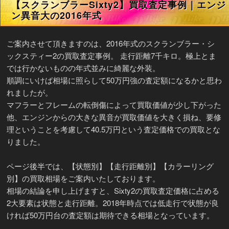
【スクランブラーSixty2】買取査定事例｜エンジ
ン異音大の2016年式
ご案内させて頂きますのは、2016年式のスクランブラー・シ
ックスティー2の買取査定事例。 走行距離7千キロ。極上とま
では行かないものの年式並みに綺麗な外装。
順調にいけば相場に照らして50万円強の査定額になるかと思わ
れましたが。
マフラーとフレームの転倒傷によって買取価値が少し下がった
他、エンジンからの大きな異音が買取価値を大きく損ね、要修
理ということを考慮して40.5万円という査定価格での買取とな
りました。
ページ後半では、【状態別】【走行距離別】【カラーリング
別】の買取相場をご案内いたしております。
相場の結論を申し上げますと、Sixty2の買取査定価格に占める
2大要素は状態と走行距離。2018年時点では低走行で状態が良
ければ50万円台の査定額は期待できる相場となっています。