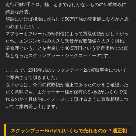
走行距離7千キロ。極上とまでは行かないものの年式並みに
綺麗な外装。
順調にいけば相場に照らして50万円強の査定額になるかと思
われましたが。。
マフラーとフレームの転倒傷によって買取価値が少し下がっ
た他、エンジンからの大きな異音が買取価値を大きく損ね、
要修理ということを考慮して40.5万円という査定価格での買
取となったスクランブラー・シックスティー2です。
ここまで、2016年式のシックスティー2の買取事例について
ご案内させて頂きました。
以下からは、今回の買取額が適正であったのかをご確認いた
だく意味でも、またオーナー様が保有のSixty2がいくらで売
れるのか？具体的にイメージして頂けるように買取相場につ
いてご案内差し上げます。
スクランブラーSixty2はいくらで売れるのか？適正相