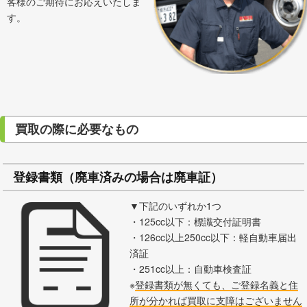
客様のご期待にお応えいたしま
す。
買取の際に必要なもの
登録書類（廃車済みの場合は廃車証）
▼下記のいずれか1つ
・125cc以下：標識交付証明書
・126cc以上250cc以下：軽自動車届出
済証
・251cc以上：自動車検査証
※
登録書類が無くても、ご登録名義と住
所が分かれば買取に支障はございません