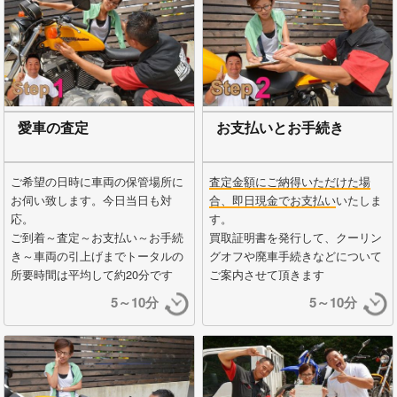
愛車の査定
お支払いとお手続き
ご希望の日時に車両の保管場所に
査定金額にご納得いただけた場
お伺い致します。今日当日も対
合、即日現金でお支払い
いたしま
応。
す。
ご到着～査定～お支払い～お手続
買取証明書を発行して、クーリン
き～車両の引上げまでトータルの
グオフや廃車手続きなどについて
所要時間は平均して約20分です
ご案内させて頂きます
5～10分
5～10分