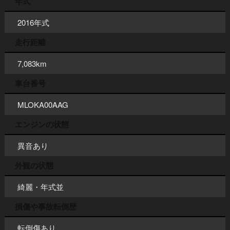
年式
2016年式
走行距離
7,083km
車台番号
MLOKA00AAG
エンジンの状態
異音あり
外観の状態
綺麗・年式並
損傷や事故転倒歴
転倒傷あり