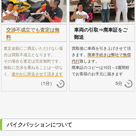
交渉不成立でも査定は無
車両の引取⇒廃車証をご
料
郵送
査定金額にご満足いただけない場
買取後に車両を引き上げさせて頂
合は買取不成立となります。
きます。
廃車手続きは弊社で無償
その場合も査定は完全無料です。
代行
致します。
無駄に交渉を重ねることは一切な
廃車証のコピーは10日～2週間程
く、
速やかに辞去させて頂きます
でお客様のお手元に届きます
（1分）
5分
バイクパッションについて