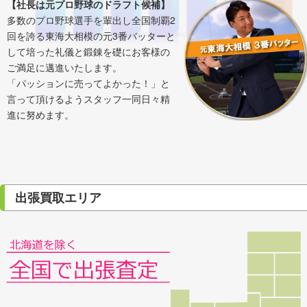
【社長は元プロ野球のドラフト候補】
多数のプロ野球選手を輩出し全国制覇2
回を誇る東海大相模の元3番バッターと
して培った礼儀と鍛錬を礎にお客様の
ご満足に邁進いたします。
「パッションに売ってよかった！」と
言って頂けるようスタッフ一同日々精
進に努めます。
出張買取エリア