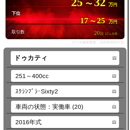
25
32
〜
万
円
下位
17
25
〜
万
円
取引数
20
台
12
ヵ月間
データ最終更新：2026年08月07日