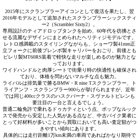
2015年にスクランブラーアイコンとして復活を果たし、翌
2016年モデルとして追加されたスクランブラーシックスティ
ー2（Scrambler Sixty2）。
専用設計のティアドロップタンクを始め、60年代を彷彿とさ
せる流麗なデザインにまとめられたヘリティジモデルです。
レトロ感満載のスタイリングながらも、ショーワ製41mm正
立フォークに前後ブレンボ製キャリパーをおごり、前後とも
ピレリ製MT60RS装着で軽快な走りが楽しめるのが魅力とな
っております。
ワイドハンドルと肉厚シートで街乗り時の快適性も確保され
ており、体格を問わないマルチな点も魅力。
ライバルは排気量で勝るBMW・R nine Tスクランブラー、ト
ライアンフ・スクランブラー900らが挙げられますが、近年
では同じ400ccクラスのハスクバーナ・スヴァルトピレンも
要注目の一台と言えるでしょう。
普通二輪免許で乗れるドゥカティという点、ポップなルック
スで発売から安定した人気がある点など、中古バイク業者に
とって好材料が多いことから買取においても高い査定額がつ
きやすい傾向にあります。
具体的には走行距離1万km未満の車両であればかなり期待で