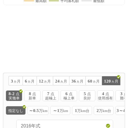
最高額
平均落札額
最低額
3
6
12
24
36
60
120
ヵ月
ヵ月
ヵ月
ヵ月
ヵ月
ヵ月
ヵ月
8-2
8
7
6
5
4
3
点
点
点
点
点
点
点
実働車
新車
超極上
極上車
良好
使用感有
難有
～0.5
～1
1
2
3～4
指定なし
万km
万km
万km台
万km台