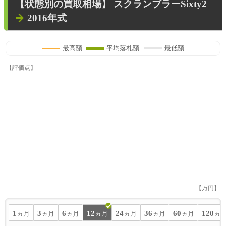
【状態別の買取相場】
スクランブラーSixty2
2016年式
最高額
平均落札額
最低額
【評価点】
【万円】
1
3
6
12
24
36
60
120
ヵ月
ヵ月
ヵ月
ヵ月
ヵ月
ヵ月
ヵ月
ヵ