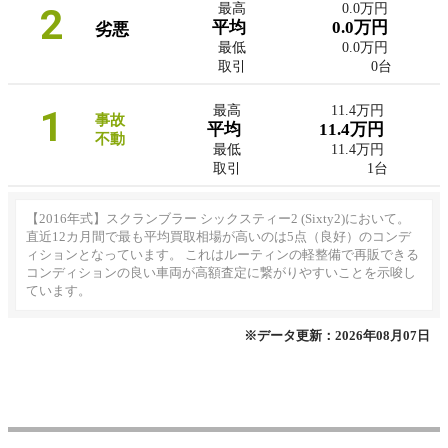
2
最高
0.0万円
平均
0.0万円
劣悪
最低
0.0万円
取引
0台
1
最高
11.4万円
事故
平均
11.4万円
不動
最低
11.4万円
取引
1台
【2016年式】スクランブラー シックスティー2 (Sixty2)において。
直近12カ月間で最も平均買取相場が高いのは5点（良好）のコンデ
ィションとなっています。 これはルーティンの軽整備で再販できる
コンディションの良い車両が高額査定に繋がりやすいことを示唆し
ています。
※データ更新：2026年08月07日