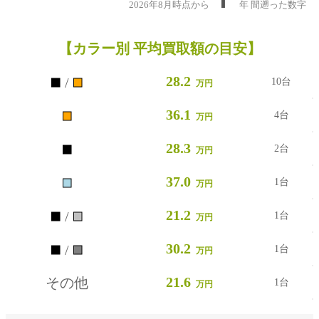
2026年8月時点から
年
間遡った数字
【カラー別 平均買取額の目安】
■
■
28.2
/
10台
万円
■
36.1
4台
万円
■
28.3
2台
万円
■
37.0
1台
万円
■
■
21.2
/
1台
万円
■
■
30.2
/
1台
万円
21.6
その他
1台
万円