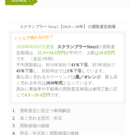
2020年式
4
スクランブラー Sixty2【2016～20年】 の買取査定相場
いくらで売れるのか？
2026年08月07日更新
スクランブラーSixty2
の買取査
定相場は、
25.3〜34.4万円
が平均で、上限は
50.0万円
です。（直近1年間）
平均買取額は、対10年前比で
41％
下落
。対3年前比で
43％
下落
し、対前年比では
2％
下落
しています。
最も高く売れるカラーリングは
黒／オレンジ
、最も高
く売れる年式は
2020年式
となっています。
因みに事故車や不動車の買取査定相場は修理工数に応
じて
8.9～29.4万円
です。
買取査定に役立つ車両解説
高く売れる型式・年式
買取相場の推移
型式・年式別｜買取相場の推移