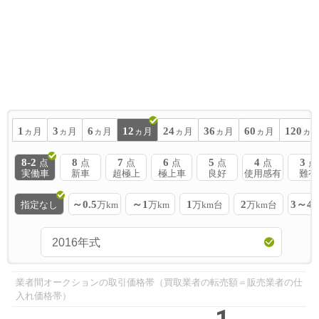
1
3
6
12
24
36
60
120
ヵ月
ヵ月
ヵ月
ヵ月
ヵ月
ヵ月
ヵ月
ヵ
8-2
8
7
6
5
4
3
点
点
点
点
点
点
点
実働車
新車
超極上
極上車
良好
使用感有
難有
～0.5
～1
1
2
3～4
指定なし
万km
万km
万km台
万km台
業者間オークションの取引価格帯（買取業者の転売額＝販売業者の仕
入れ価格帯）