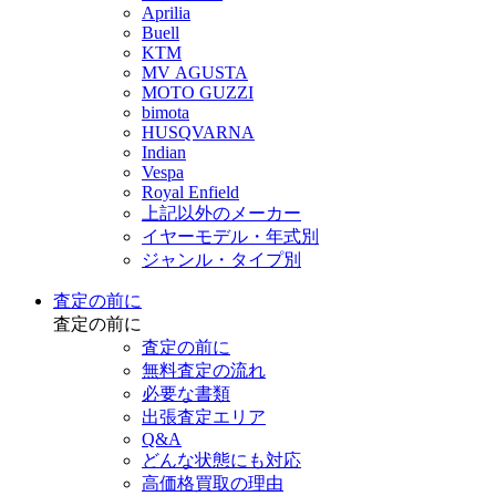
Aprilia
Buell
KTM
MV AGUSTA
MOTO GUZZI
bimota
HUSQVARNA
Indian
Vespa
Royal Enfield
上記以外のメーカー
イヤーモデル・年式別
ジャンル・タイプ別
査定の前に
査定の前に
査定の前に
無料査定の流れ
必要な書類
出張査定エリア
Q&A
どんな状態にも対応
高価格買取の理由