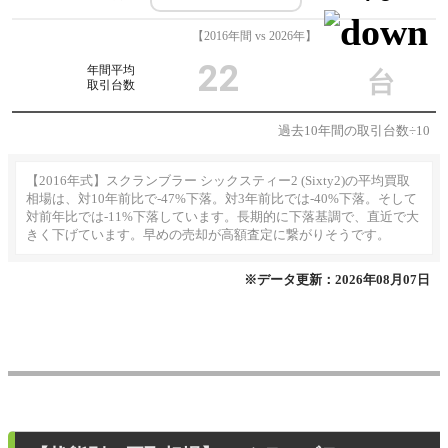
【2016年間 vs 2026年】
22
年間平均
台
取引台数
過去10年間の取引台数÷10
【2016年式】スクランブラー シックスティー2 (Sixty2)の平均買取
相場は、対10年前比で-47%下落。対3年前比では-40%下落。そして
対前年比では-11%下落しています。長期的に下落基調で、直近で大
きく下げています。早めの売却が高額査定に繋がりそうです。
※データ更新：2026年08月07日