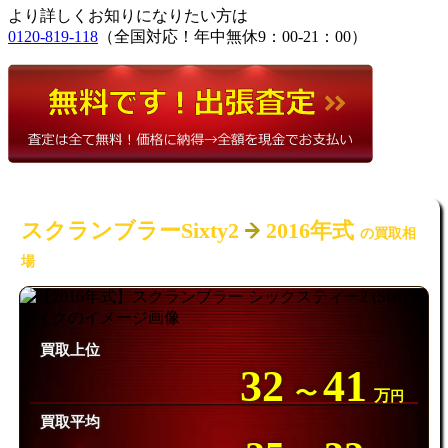
より詳しくお知りになりたい方は
0120-819-118
（全国対応！年中無休9：00-21：00）
スクランブラーSixty2
2016年式
の買取相
場
買取上位
32
41
〜
万
円
買取平均