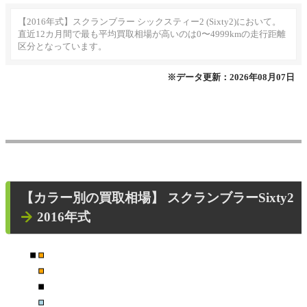
【2016年式】スクランブラー シックスティー2 (Sixty2)において。
直近12カ月間で最も平均買取相場が高いのは0〜4999kmの走行距離
区分となっています。
※データ更新：2026年08月07日
【カラー別の買取相場】
スクランブラーSixty2
2016年式
■
■
■
■
■