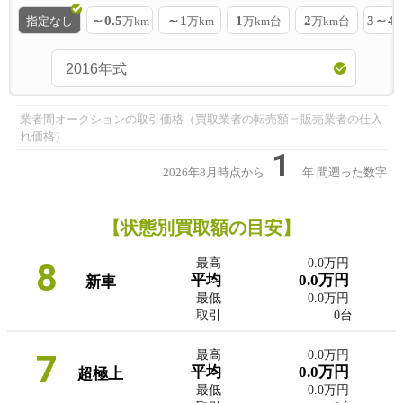
～0.5
～1
1
2
3～4
指定なし
万km
万km
万km台
万km台
業者間オークションの取引価格（買取業者の転売額＝販売業者の仕入
れ価格）
1
2026年8月時点から
年
間遡った数字
【状態別買取額の目安】
8
最高
0.0万円
平均
0.0万円
新車
最低
0.0万円
取引
0台
7
最高
0.0万円
平均
0.0万円
超極上
最低
0.0万円