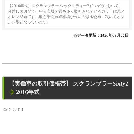
【2016年式】スクランブラー シックスティー2 (Sixty2)において。
直近12カ月間で、中古市場で最も多く取引されているカラーは黒／
オレンジ系です。最も平均買取相場が高いのは水色系、次いでオレ
ンジ系となっています。
※データ更新：2026年08月07日
【
実働車
の取引価格帯】
スクランブラーSixty2
2016年式
単位
【万円】