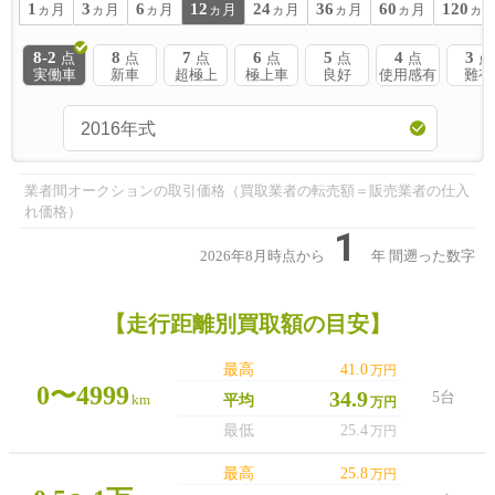
1
3
6
12
24
36
60
120
ヵ月
ヵ月
ヵ月
ヵ月
ヵ月
ヵ月
ヵ月
ヵ
8-2
8
7
6
5
4
3
点
点
点
点
点
点
点
実働車
新車
超極上
極上車
良好
使用感有
難有
業者間オークションの取引価格（買取業者の転売額＝販売業者の仕入
れ価格）
1
2026年8月時点から
年
間遡った数字
【走行距離別買取額の目安】
最高
41.0
万円
0〜4999
34.9
5台
km
平均
万円
最低
25.4
万円
最高
25.8
万円