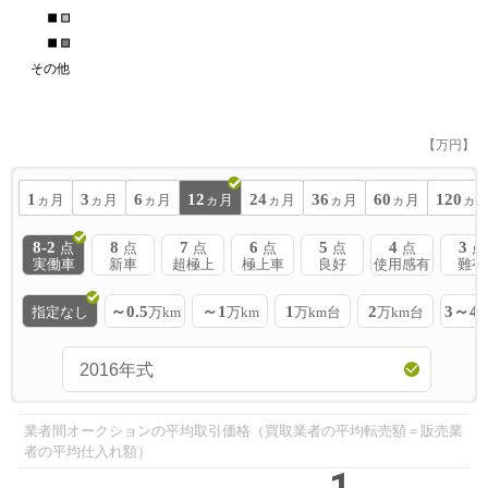
■
■
■
■
その他
【万円】
1
3
6
12
24
36
60
120
ヵ月
ヵ月
ヵ月
ヵ月
ヵ月
ヵ月
ヵ月
ヵ
8-2
8
7
6
5
4
3
点
点
点
点
点
点
点
実働車
新車
超極上
極上車
良好
使用感有
難有
～0.5
～1
1
2
3～4
指定なし
万km
万km
万km台
万km台
業者間オークションの平均取引価格（買取業者の平均転売額＝販売業
者の平均仕入れ額）
1