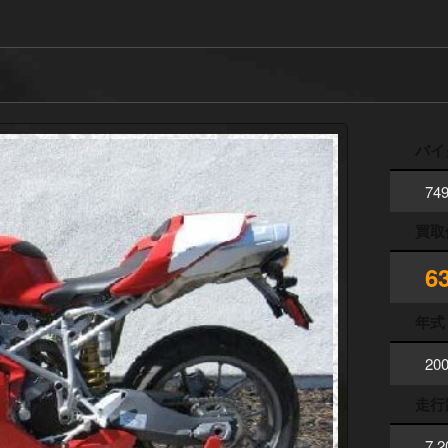
バイ
74
買取
6
年式
20
走行
7,