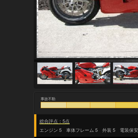
事故不動
総合評点：5点
エンジン 5 車体フレーム 5 外装 5 電装保安