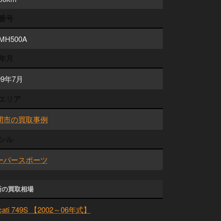
番号
MH500A
年月
09年7月
エリア
間市の買取事例
ンル
ーパースポーツ
新の買取相場
cati 749S 【2002～06年式】