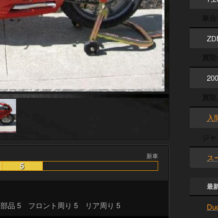
車台
ZD
買取
20
買取
入
ジャ
新車
ス
5
最
部品 5 フロント周り 5 リア周り 5
Du