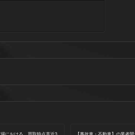
場における、買取時点直近3
【事故車・不動車】
の業者間