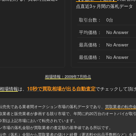
点直近3ヶ月間の落札データ
取引台数： 0台
平均価格： No Answer
最高価格： No Answer
最低価格： No Answer
相場情報：2009年7月時点
10秒で買取相場が出る自動査定
相場情報
は、
でチェックして頂
転売先である業者間オークション市場の落札データであり、
買取業者の転売
取業者と販売業者が参画する競り市場で、年間に約20万台のオートバイが取
９割は上記市場において転売されています。
ン市場の落札金額が買取業者の査定額の基準値である所以です。
転売（落札）金額から買取業者の儲けと経費（運送料や出品手数料など）を