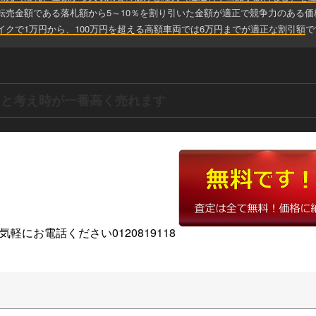
転売金額である落札額から5～10％を割り引いた金額が適正で競争力のある価
イクで1万円から、100万円を超える高額車両では6万円までが適正な割引額
で
売ろうと考え時が一番高く売れます