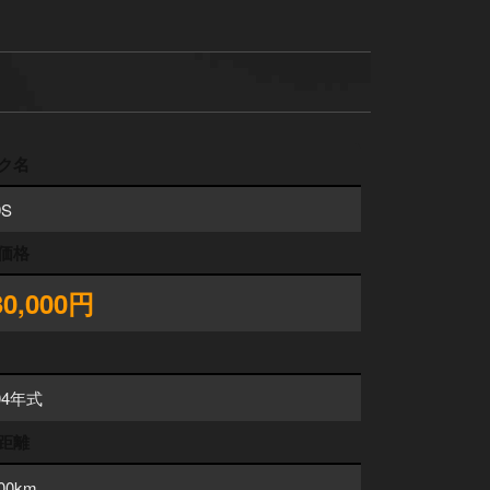
ク名
9S
価格
30,000円
04年式
距離
200km