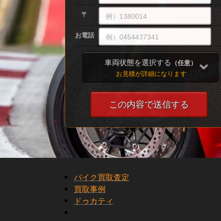
〒
お電話
車両状態を選択する
（任意）
お見積が詳細になります
バイク買取査定
買取事例
ドゥカティ