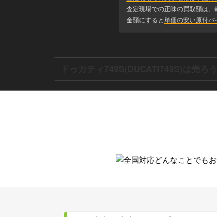
査定現場での正味の買取額は、
金額にすると
単価の安い原付バ
ドゥカティ749S(DUCATI749S)は