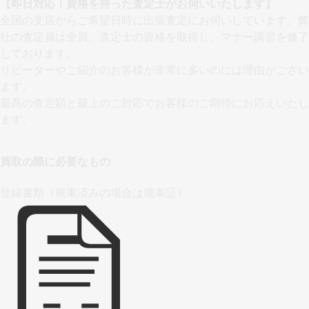
【即日対応！資格を持った査定士がお伺いいたします】
全国の支店からご希望日時に出張査定にお伺いしています。弊
社の査定員は全員。査定士の資格を取得し、マナー講習を修了
しております。
リピーターやご紹介のお客様が非常に多いのには理由がござい
ます。
最高の査定額と最上のご対応でお客様のご期待にお応えいたし
ます。
買取の際に必要なもの
登録書類（廃車済みの場合は廃車証）