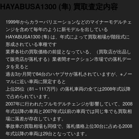
HAYABUSA1300 (隼) 買取査定内容
1999年からカラーバリエーションなどのマイナーモデルチェ
ンジを含めて毎年のように新モデルを出している
HAYABUSA1300 (隼) は、年式によって買取相場が階段式に
形成されている車種です
業界各社の買取価格の前提となっている、（買取店が出品し
て販売店が落札する）業者間オークション市場での落札デー
タを見ると
過去3か月間で84台のハヤブサが落札されていますが、※ノー
マルに近い車両に限定すると
上位25位（81～111万円）の落札車両の全ては2008年式以降
で占められています。
2007年に行われたフルモデルチェンジが影響していて、2008
年式以降の車両と2007年式以前の車両では同じ隼でも買取相
場に落差が存在しています。
事故車の買取相場も同様で、落札価格上位30台に占める2008
年式以降の車両は29台となっています。