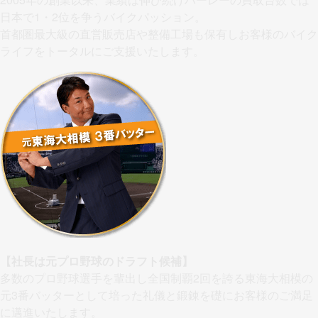
日本で1・2位を争うバイクパッション。
首都圏最大級の直営販売店や整備工場も保有しお客様のバイク
ライフをトータルにご支援いたします。
【社長は元プロ野球のドラフト候補】
多数のプロ野球選手を輩出し全国制覇2回を誇る東海大相模の
元3番バッターとして培った礼儀と鍛錬を礎にお客様のご満足
に邁進いたします。