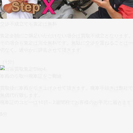
交渉不成立でも査定は無料
査定金額にご満足いただけない場合は買取不成立となります。
その場合も査定は完全無料です。無駄に交渉を重ねることは一
切なく、
速やかに辞去させて頂きます
（1分）
車両の引取⇒廃車証をご郵送
買取後に車両を引き上げさせて頂きます。
廃車手続きは弊社で
無償代行
致します。
廃車証のコピーは10日～2週間程でお客様のお手元に届きます
5分