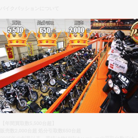
バイクパッションについて
【年間買取数5,500台超】
販売数2,000台超 処分引取数650台超
2005年の創業以来、業績は伸び続けハーレーの買取台数では