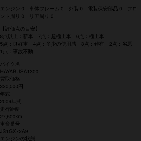
エンジン 0 車体フレーム 0 外装 0 電装保安部品 0 フロ
ント周り 0 リア周り 0
【評価点の目安】
8点以上：新車 7点：超極上車 6点：極上車
5点：良好車 4点：多少の使用感 3点：難有 2点：劣悪
1点：事故不動
バイク名
HAYABUSA1300
買取価格
320,000円
年式
2009年式
走行距離
27,500km
車台番号
JS1GX72A9
エンジンの状態