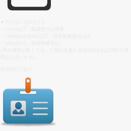
▼下記のいずれか1つ
・125cc以下：標識交付証明書
・126cc以上250cc以下：軽自動車届出済証
・251cc以上：自動車検査証
※
登録書類が無くても、ご登録名義と住所が分かれば買取に支
障はございません
身分証のご提示