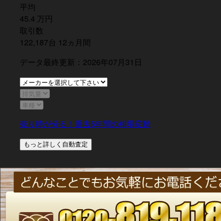
平均
45.4
万
円
取引数
122,187
台
12
ヵ月間
データ最終更新：2026年07月31日
売り時が分る！過去5年間の相場変動