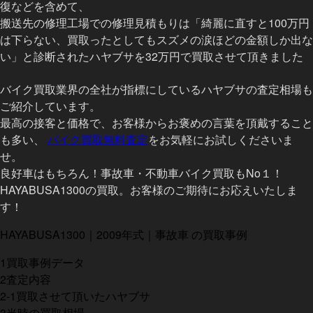
復などを含めて、
搬送先の修理工場での修理見積もりは「綺麗に直すと100万円
は下らない、買取ったとしてもスズメの涙ほどの金額しか出な
い」と診断されたハヤブサを32万円で買取させて頂きました
バイク買取業界の全社が指標にしているハヤブサの査定相場も
ご紹介しています。
最高の接客と価格で、お客様からお褒めの言葉を頂戴すること
も多い、
バイク買取無料査定
をお気軽にお試しくださいま
せ。
良好車はもちろん！事故車・不動車バイク買取もNo１！
HAYABUSA1300の買取。お客様のご期待にお応えいたしま
す！
HAYABUSA1300｜2009年式｜事故車 の買取事例
1
買取事例データ
2
査定内容
2-1
買取させて頂いたハヤブサ
3
当時の買取相場