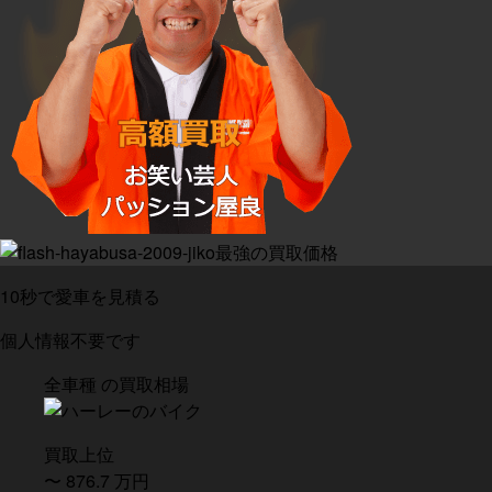
10
秒で愛車を見積る
個人情報不要です
全車種
の買取相場
買取上位
〜
876.7
万
円