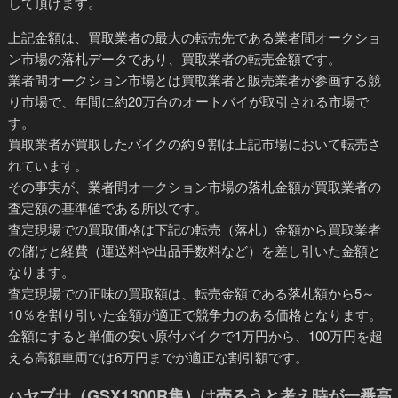
して頂けます。
上記金額は、買取業者の最大の転売先である業者間オークショ
ン市場の落札データであり、
買取業者の転売金額
です。
業者間オークション市場とは買取業者と販売業者が参画する競
り市場で、年間に約20万台のオートバイが取引される市場で
す。
買取業者が買取したバイクの約９割は上記市場において転売さ
れています。
その事実が、業者間オークション市場の落札金額が買取業者の
査定額の基準値である所以です。
査定現場での買取価格は下記の転売（落札）金額から買取業者
の儲けと経費（運送料や出品手数料など）を差し引いた金額
と
なります。
査定現場での正味の買取額は、転売金額である落札額から5～
10％を割り引いた金額が適正で競争力のある価格となります。
金額にすると
単価の安い原付バイクで1万円から、100万円を超
える高額車両では6万円までが適正な割引額
です。
ハヤブサ（GSX1300R隼）は売ろうと考え時が一番高