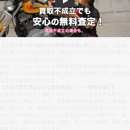
Play
【リピーターやご紹介のお客様が非常に多い】
のは、お客様
の立場に立った誠実な査定と相場以上での高額査定が評価され
てのことだと自負しております。
事実、パッションのバイク買取査定はお客様満足度95％超！
弊社パッションは最高の接客と特別な買取価格で常にお客様満
足度No1を追求しています。
【当社の査定員はみんな査定資格とマナー講習を修了】
お客様が気持ちよく満足してオートバイを売るできる事がとて
も大切だと考えています。 買取提示価格がお客様のご希望金
額に届かない等、御満足頂けない 場合は買取不成立となりま
すが、その場合もパッションの査定はモチロン無料です！ 査
定は全て、最初から最後まで無料。安心してお気軽に最高の無
料査定をお試しして頂けます。