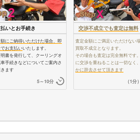
支払いとお手続き
交渉不成立でも査定は無料
金額にご納得いただけた場合、即
査定金額にご満足いただけない
金でお支払い
いたします。
買取不成立となります。
証明書を発行して、クーリングオ
その場合も査定は完全無料です
廃車手続きなどについてご案内さ
に交渉を重ねることは一切なく
頂きます
かに辞去させて頂きます
5～10分
（1分