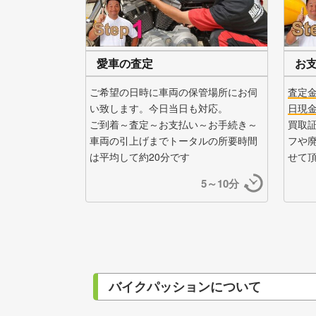
愛車の査定
お
ご希望の日時に車両の保管場所にお伺
査定
い致します。今日当日も対応。
日現
ご到着～査定～お支払い～お手続き～
買取
車両の引上げまでトータルの所要時間
フや
は平均して約20分です
せて
5～10分
バイクパッションについて