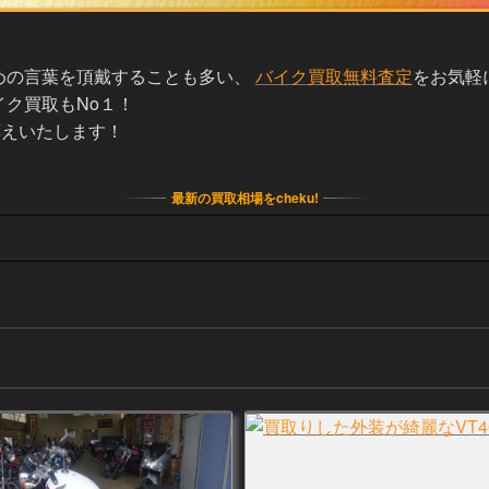
めの言葉を頂戴することも多い、
バイク買取無料査定
をお気軽
ク買取もNo１！
応えいたします！
最新の買取相場をcheku!