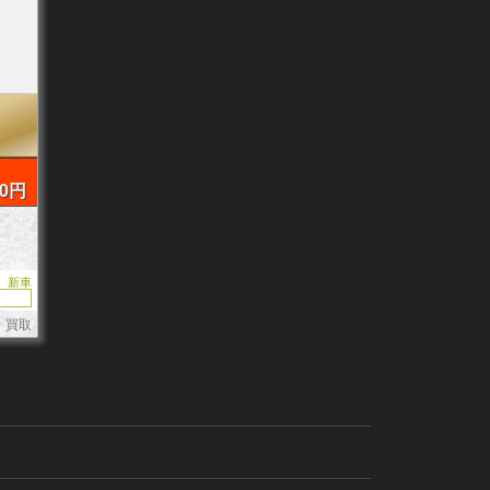
00円
新車
月 買取