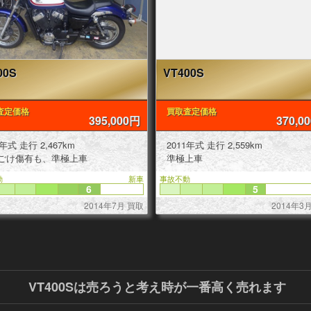
00S
VT400S
査定価格
買取査定価格
395,000円
370,0
2011年式 走行 2,467km
2011年式 走行 2,559km
ごけ傷有も、準極上車
準極上車
動
新車
事故不動
6
5
2014年7月 買取
2014年3
VT400Sは売ろうと考え時が一番高く売れます