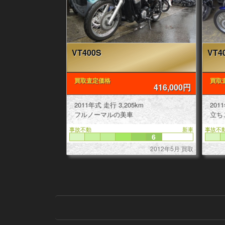
VT400S
VT4
買取査定価格
買取
416,000円
2011年式 走行 3,205km
フルノーマルの美車
立ち
事故不動
新車
事故不
6
2012年5月 買取