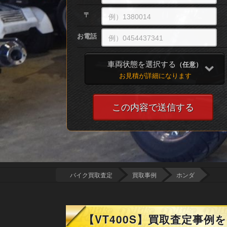
〒
お電話
車両状態を選択する
（任意）
お見積が詳細になります
バイク買取査定
買取事例
ホンダ
【VT400S】買取査定事例