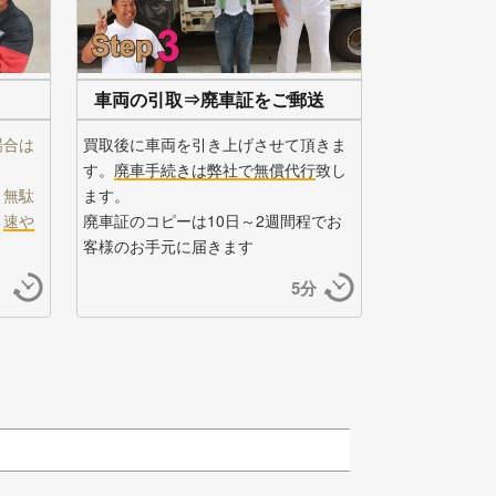
車両の引取⇒廃車証をご郵送
場合は
買取後に車両を引き上げさせて頂きま
す。
廃車手続きは弊社で無償代行
致し
。無駄
ます。
、
速や
廃車証のコピーは10日～2週間程でお
客様のお手元に届きます
）
5分