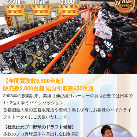
【年間買取数5,500台超】
販売数2,000台超 処分引取数650台超
2005年の創業以来、業績は伸び続けハーレーの買取台数では日本で
1・2位を争うバイクパッション。
首都圏最大級の直営販売店や整備工場も保有しお客様のバイクライ
フをトータルにご支援いたします。
【社長は元プロ野球のドラフト候補】
多数のプロ野球選手を輩出し全国制覇2