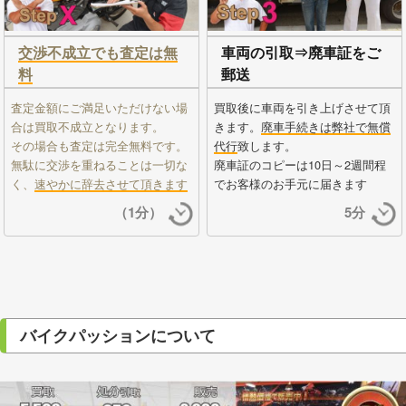
交渉不成立でも査定は無
車両の引取⇒廃車証をご
料
郵送
査定金額にご満足いただけない場
買取後に車両を引き上げさせて頂
合は買取不成立となります。
きます。
廃車手続きは弊社で無償
その場合も査定は完全無料です。
代行
致します。
無駄に交渉を重ねることは一切な
廃車証のコピーは10日～2週間程
く、
速やかに辞去させて頂きます
でお客様のお手元に届きます
（1分）
5分
バイクパッションについて