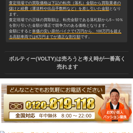
査定現場での買取価格は下記の転売（落札）金額から買取業者の
儲けと経費（運送料や出品手数料など）を差し引いた金額
となり
ます。
査定現場での正味の買取額は、転売金額である落札額から5～10％
を割り引いた金額が適正で競争力のある価格となります。
金額にすると
単価の安い原付バイクで1万円から、100万円を超え
る高額車両では6万円までが適正な割引額
です。
ボルティー(VOLTY)は売ろうと考え時が一番高く
売れます