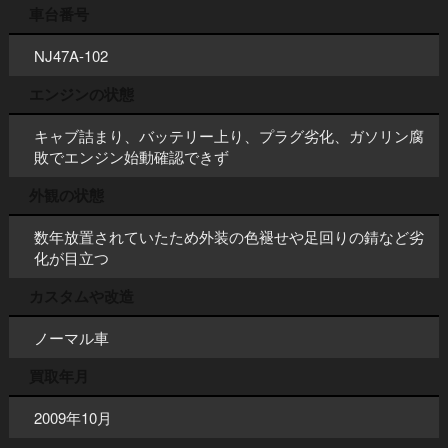
車台番号
NJ47A-102
エンジンの状態
キャブ詰まり、バッテリー上り、プラグ劣化、ガソリン腐
敗でエンジン始動確認できず
外観の状態
数年放置されていたため外装の色褪せや足回りの錆など劣
化が目立つ
カスタムや改造
ノーマル車
買取年月
2009年10月