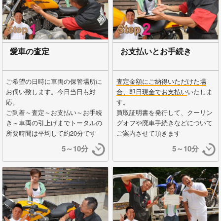
愛車の査定
お支払いとお手続き
ご希望の日時に車両の保管場所に
査定金額にご納得いただけた場
お伺い致します。今日当日も対
合、即日現金でお支払い
いたしま
応。
す。
ご到着～査定～お支払い～お手続
買取証明書を発行して、クーリン
き～車両の引上げまでトータルの
グオフや廃車手続きなどについて
所要時間は平均して約20分です
ご案内させて頂きます
5～10分
5～10分