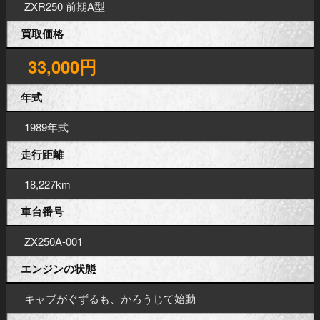
ZXR250 前期A型
買取価格
33,000円
年式
1989年式
走行距離
18,227km
車台番号
ZX250A-001
エンジンの状態
キャブがぐずるも、かろうじて始動