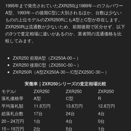
1995年まで発売されていたZXR250は1989年～のフルパワー
A型、1993年～の後期C型に大別されるほか、台数は少ない
ものの上位モデルのZXR250RにもA型とC型が存在します。
ZXR250Rは流通数が少ないため、前期後期で区分せず、以下
の3つで査定相場に違いがあるのか、業者間の流通価格を比
較してみます。
ZXR250 前期A型（ZX250A-00～）
ZXR250 後期C型（ZX250C-00～）
ZXR250R（A型ZX250A-30～/C型ZX250C-30～）
実働車｜ZXR250シリーズの査定相場比較
モデル/
ZXR250
ZXR250
ZXR250
落札価格帯
A型
C型
R
平均落札額
11.8万円
13.8万円
12.8万円
総落札台数
17台
24台
4台
20～24万円
1台
4台
0台
15～19万円
2台
5台
1台