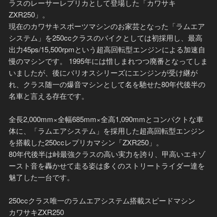
ラスのレーサーレプリカとして登場した「カワサキ
ZXR250」。
現在のカワサキスポーツマシンのお家芸となった「ラムエア
システム」を250ccクラスのバイクとしては初採用し、最高
出力45ps/15,500rpmという超高回転型エンジンによる加速自
慢のマシンです。 1995年には惜しまれつつ廃番となってしま
いましたが、後にバリオスシリーズにエンジンが受け継が
れ、クラス随一の爆音マシンとして名を馳せた80年代後半の
名車と言える存在です。
全長2,000mm×全幅685mm×全高1,090mmとコンパクトな車
体に、「ラムエアシステム」を採用した超高回転型エンジン
を搭載した250ccレプリカマシン「ZXR250」。
80年代後半は峠最強クラスの高い実力を誇り、甲高いエキゾ
ースト音を轟かせて走る姿は多くのストリートライダー達を
魅了した一台です。
250ccクラス唯一のラムエアシステム搭載スピードマシン
カワサキZXR250