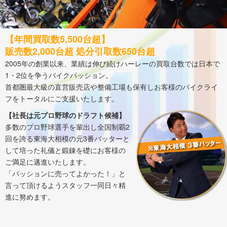
【年間買取数5,500台超】
販売数2,000台超 処分引取数650台超
2005年の創業以来、業績は伸び続けハーレーの買取台数では日本で
1・2位を争うバイクパッション。
首都圏最大級の直営販売店や整備工場も保有しお客様のバイクライ
フをトータルにご支援いたします。
【社長は元プロ野球のドラフト候補】
多数のプロ野球選手を輩出し全国制覇2
回を誇る東海大相模の元3番バッターと
して培った礼儀と鍛錬を礎にお客様の
ご満足に邁進いたします。
「パッションに売ってよかった！」と
言って頂けるようスタッフ一同日々精
進に努めます。