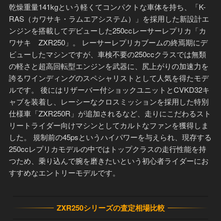
乾燥重量141kgという軽くてコンパクトな車体を持ち、「K-
RAS（カワサキ・ラムエアシステム）」を採用した新設計エ
ンジンを搭載してデビューした250ccレーサーレプリカ「カ
ワサキ ZXR250」。 レーサーレプリカブームの終焉期にデ
ビューしたマシンですが、車検不要の250ccクラスでは無類
の軽さと超高回転型エンジンを武器に、尻上がりの加速力を
誇るワインディングのスペシャリストとして人気を得たモデ
ルです。 後にはリザーバー付ショックユニットとCVKD32キ
ャブを装着し、レーシーなクロスミッションを採用した特別
仕様車「ZXR250R」が追加されるなど、走りにこだわるスト
リートライダー向けマシンとしてカルトなファンを獲得しま
した。 規制前の45psというハイパワーを与えられ、現存する
250ccレプリカモデルの中ではトップクラスの走行性能を持
つため、乗り込んで腕を磨きたいという初心者ライダーにお
すすめなエントリーモデルです。
ZXR250シリーズの査定相場比較