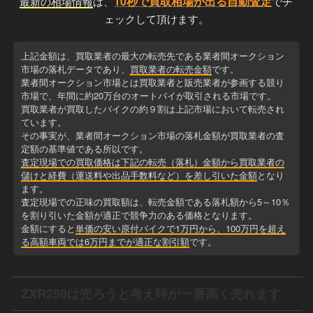
10秒で買取相場が出る自動査定
最新の相場情報
は、
でチ
ェックして頂けます。
上記金額は、買取業者の最大の転売先である業者間オークション
市場の落札データであり、
買取業者の転売金額
です。
業者間オークション市場とは買取業者と販売業者が参画する競り
市場で、年間に約20万台のオートバイが取引される市場です。
買取業者が買取したバイクの約９割は上記市場において転売され
ています。
その事実が、業者間オークション市場の落札金額が買取業者の査
定額の基準値である所以です。
査定現場での買取価格は下記の転売（落札）金額から買取業者の
儲けと経費（運送料や出品手数料など）を差し引いた金額
となり
ます。
査定現場での正味の買取額は、転売金額である落札額から5～10％
を割り引いた金額が適正で競争力のある価格となります。
金額にすると
単価の安い原付バイクで1万円から、100万円を超え
る高額車両では6万円までが適正な割引額
です。
ZXR250は売ろうと考え時が一番高く売れます