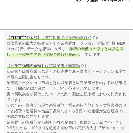
【
自動査定
の金額】
は査定現場での実際の買取額
です。
買取業者の最大の転売先である業者間オークション市場の(年間 約20
万台の)取引データを忠実に反映し、
業者の最低限の儲けと経費を差
し引いた競争力の高い実際の買取額を表示
しています。
【グラフ領域の金額】
は買取業者の転売額
です。
転売額とは買取業者の最大の転売先である業者間オークション市場で
の落札金額に当たります。
業者間オークション市場とは買取業者と販売業者が参画する競り市場
で、年間に約20万台のオートバイが取引されています。
実は買取業者が買取したバイクの約９割は上記市場において転売され
ています。
そのため、業者間市場での取引額（業者の転売額）から買取業者の儲
けと経費（運送料や出品手数料など）を割引いた金額が査定現場での
実際の買取額になります。
業者間での取引額から割引かれる金額は、単価の低い原付バイクで
0.6万円から、100万円を超える高額車両では6万円までが適正かつ競