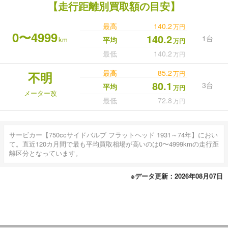
【走行距離別買取額の目安】
最高
140.2
万円
0〜4999
140.2
1台
km
平均
万円
最低
140.2
万円
最高
85.2
不明
万円
80.1
3台
平均
万円
メーター改
最低
72.8
万円
サービカー【750ccサイドバルブ フラットヘッド 1931～74年】におい
て。直近120カ月間で最も平均買取相場が高いのは0〜4999kmの走行距
離区分となっています。
※データ更新：2026年08月07日