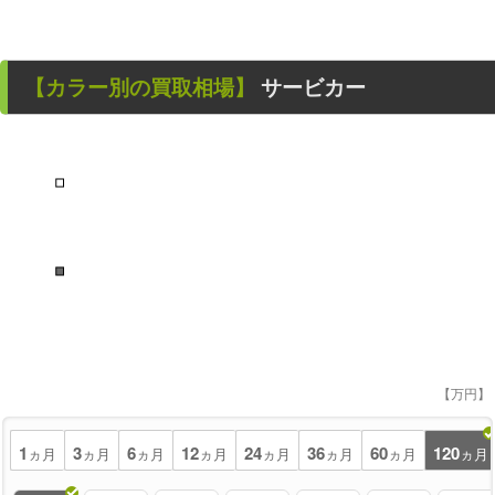
【カラー別の買取相場】
サービカー
■
■
【万円】
1
3
6
12
24
36
60
120
ヵ月
ヵ月
ヵ月
ヵ月
ヵ月
ヵ月
ヵ月
ヵ月