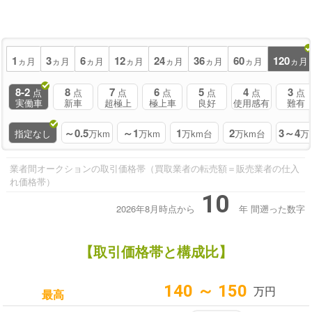
1
3
6
12
24
36
60
120
ヵ月
ヵ月
ヵ月
ヵ月
ヵ月
ヵ月
ヵ月
ヵ月
8-2
8
7
6
5
4
3
点
点
点
点
点
点
点
実働車
新車
超極上
極上車
良好
使用感有
難有
～0.5
～1
1
2
3～4
指定なし
万km
万km
万km台
万km台
万
業者間オークションの取引価格帯（買取業者の転売額＝販売業者の仕入
れ価格帯）
10
2026年8月時点から
年
間遡った数字
【取引価格帯と構成比】
140 ～ 150
万円
最高