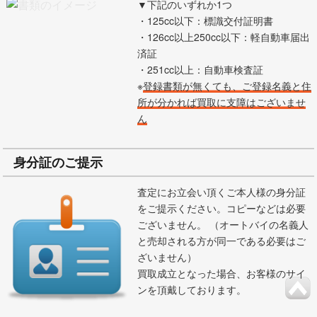
▼下記のいずれか1つ
・125cc以下：標識交付証明書
・126cc以上250cc以下：軽自動車届出
済証
・251cc以上：自動車検査証
※
登録書類が無くても、ご登録名義と住
所が分かれば買取に支障はございませ
ん
身分証のご提示
査定にお立会い頂くご本人様の身分証
をご提示ください。コピーなどは必要
ございません。 （オートバイの名義人
と売却される方が同一である必要はご
ざいません）
買取成立となった場合、お客様のサイ
ンを頂戴しております。