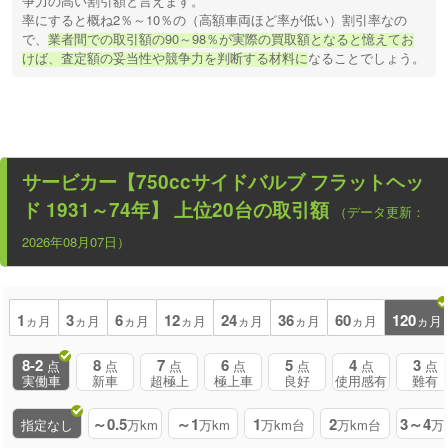
争力の高い割引額と言えます。
率にすると概ね2％～10％の（高額車両ほど率が低い）割引率なの
で、
業者間での取引額の90～98％が実際の買取額となると憶えてお
けば、査定額の妥当性や競争力を判断する材料に
なることでしょう。
サービカー【750ccサイドバルブ フラットヘッ
ド 1931～74年】
上位20台の取引額
（データ更新：
2026年08月07日）
1
3
6
12
24
36
60
120
ヵ月
ヵ月
ヵ月
ヵ月
ヵ月
ヵ月
ヵ月
ヵ月
8-2
8
7
6
5
4
3
点
点
点
点
点
点
点
実働車
新車
超極上
極上車
良好
使用感有
難有
～0.5
～1
1
2
3～4
指定なし
万km
万km
万km台
万km台
万