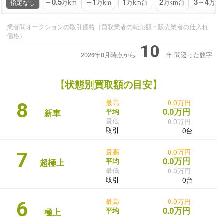
～0.5
～1
1
2
3～4
指定なし
万km
万km
万km台
万km台
万
業者間オークションの取引価格（買取業者の転売額＝販売業者の仕入れ
価格）
10
2026年8月時点から
年
間遡った数字
【状態別買取額の目安】
最高
0.0万円
8
0.0万円
平均
新車
最低
0.0万円
取引
0台
最高
0.0万円
7
0.0万円
平均
超極上
最低
0.0万円
取引
0台
最高
0.0万円
6
0.0万円
平均
極上