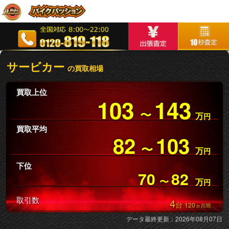
サービカー
の買取相場
買取上位
103
143
〜
万
円
買取平均
82
103
〜
万
円
下位
70
82
〜
万
円
取引数
4
台
120
ヵ月間
データ最終更新：2026年08月07日