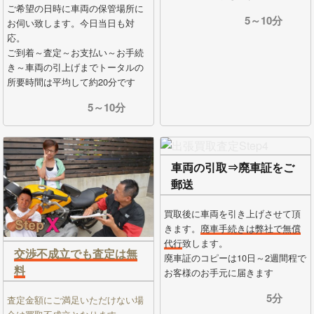
ご希望の日時に車両の保管場所に
5～10分
お伺い致します。今日当日も対
応。
ご到着～査定～お支払い～お手続
き～車両の引上げまでトータルの
所要時間は平均して約20分です
5～10分
車両の引取⇒廃車証をご
郵送
買取後に車両を引き上げさせて頂
きます。
廃車手続きは弊社で無償
代行
致します。
交渉不成立でも査定は無
廃車証のコピーは10日～2週間程で
料
お客様のお手元に届きます
5分
査定金額にご満足いただけない場