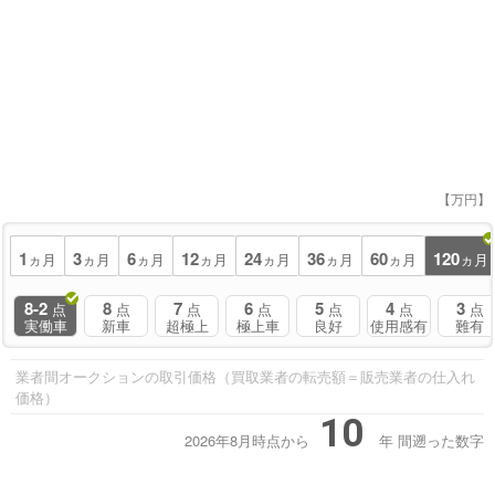
【万円】
1
3
6
12
24
36
60
120
ヵ月
ヵ月
ヵ月
ヵ月
ヵ月
ヵ月
ヵ月
ヵ月
8-2
8
7
6
5
4
3
点
点
点
点
点
点
点
実働車
新車
超極上
極上車
良好
使用感有
難有
業者間オークションの取引価格（買取業者の転売額＝販売業者の仕入れ
価格）
10
2026年8月時点から
年
間遡った数字