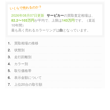
いくらで売れるのか？
2026年08月07日更新
サービカー
の買取査定相場は、
82.2〜103万円
が平均で、上限は
143万円
です。（直近
10年間）
最も高く売れるカラーリングは
白
となっています。
買取相場の推移
状態別
走行距離別
カラー別
取引価格帯
表示金額について
上位20台の取引額