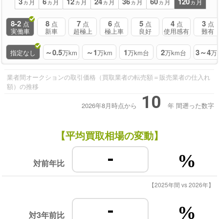
3
6
12
24
36
60
120
ヵ月
ヵ月
ヵ月
ヵ月
ヵ月
ヵ月
ヵ月
8-2
8
7
6
5
4
3
点
点
点
点
点
点
点
実働車
新車
超極上
極上車
良好
使用感有
難有
～0.5
～1
1
2
3～4
指定なし
万km
万km
万km台
万km台
万
業者間オークションの取引価格（買取業者の転売額＝販売業者の仕入れ
額）の推移
10
2026年8月時点から
年
間遡った数字
【平均買取相場の変動】
-
%
対前年比
【2025年間 vs 2026年】
-
%
対3年前比