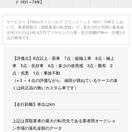
ド 1931～74年】
サービカー【750ccサイドバルブ フラットヘッド 1931～74年】にお
いて。業者間取引（買取業者の転売額）で、直近120カ月間に最高値
を付けたのは140.4万円でツヤケシクロ系・走行距離878km・評価3.0
点の車両です。
【評価点】8点以上：新車 7点：超極上車 6点：極上
車 5点：良好車 4点：多少の使用感 3点：難有 2
点：劣悪 1点：事故不動
（※３～４点の評価ながら、値段が跳ねているケースの多
くは純正品の無いカスタム車です）
【走行距離】単位はkm
上記は買取業者の最大の転売先である業者間オークショ
ン市場の落札金額のデータ