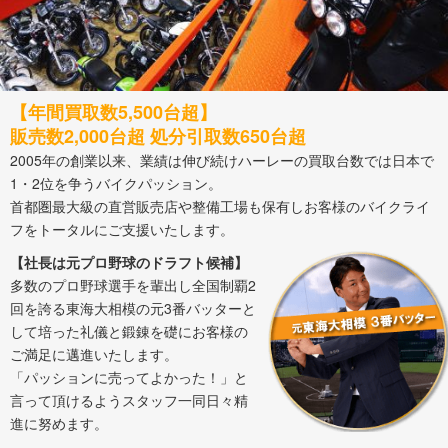
【年間買取数5,500台超】
販売数2,000台超 処分引取数650台超
2005年の創業以来、業績は伸び続けハーレーの買取台数では日本で
1・2位を争うバイクパッション。
首都圏最大級の直営販売店や整備工場も保有しお客様のバイクライ
フをトータルにご支援いたします。
【社長は元プロ野球のドラフト候補】
多数のプロ野球選手を輩出し全国制覇2
回を誇る東海大相模の元3番バッターと
して培った礼儀と鍛錬を礎にお客様の
ご満足に邁進いたします。
「パッションに売ってよかった！」と
言って頂けるようスタッフ一同日々精
進に努めます。