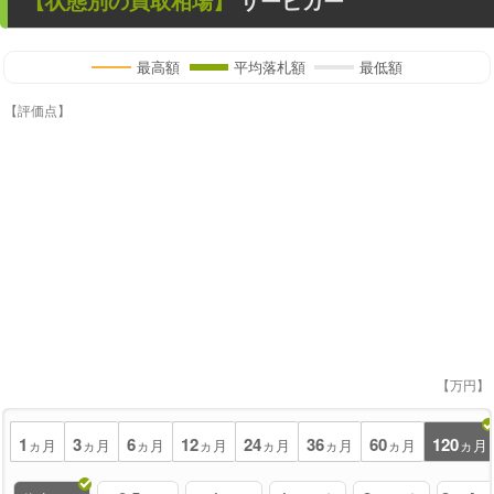
【状態別の買取相場】
サービカー
最高額
平均落札額
最低額
【評価点】
【万円】
1
3
6
12
24
36
60
120
ヵ月
ヵ月
ヵ月
ヵ月
ヵ月
ヵ月
ヵ月
ヵ月