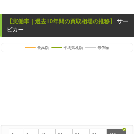
【
実働車
｜過去
10
年
間の買取相場の推移】
サー
ビカー
最高額
平均落札額
最低額