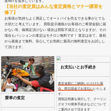
度No1を追求しています。
【当社の査定員はみんな査定資格とマナー講習を
修了】
お客様が気持ちよく満足してオートバイを売るできる事がとても
大切だと考えています。 買取提示価格がお客様のご希望金額に届
かない等、御満足頂けない 場合は買取不成立となりますが、その
場合もパッションの査定はモチロン無料です！ 査定は全て、最初
から最後まで無料。安心してお気軽に最高の無料査定をお試しし
て頂けます。
お支払いとお手続き
査定金額にご納得いただけた場
合、即日現金でお支払い
いたしま
す。
愛車の査定
買取証明書を発行して、クーリン
グオフや廃車手続きなどについて
ご案内させて頂きます