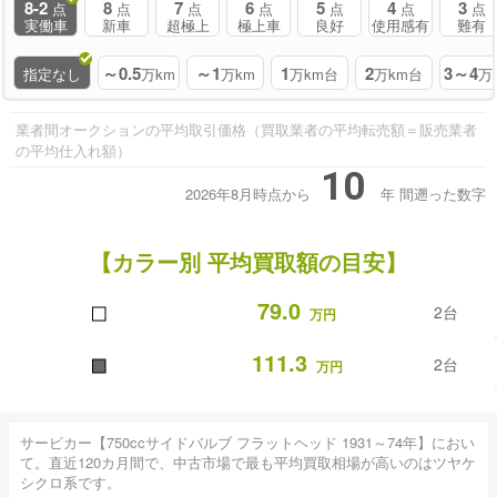
8-2
8
7
6
5
4
3
点
点
点
点
点
点
点
実働車
新車
超極上
極上車
良好
使用感有
難有
～0.5
～1
1
2
3～4
指定なし
万km
万km
万km台
万km台
万
業者間オークションの平均取引価格（買取業者の平均転売額＝販売業者
の平均仕入れ額）
10
2026年8月時点から
年
間遡った数字
【カラー別 平均買取額の目安】
■
79.0
2台
万円
■
111.3
2台
万円
サービカー【750ccサイドバルブ フラットヘッド 1931～74年】におい
て。直近120カ月間で、中古市場で最も平均買取相場が高いのはツヤケ
シクロ系です。