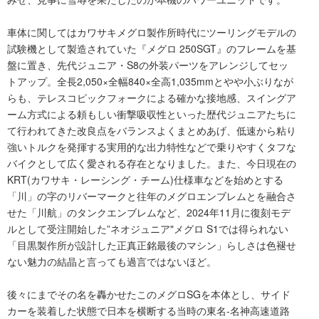
車体に関してはカワサキメグロ製作所時代にツーリングモデルの
試験機として製造されていた『メグロ 250SGT』のフレームを基
盤に置き、先代ジュニア・S8の外装パーツをアレンジしてセッ
トアップ。全長2,050×全幅840×全高1,035mmとやや小ぶりなが
らも、テレスコピックフォークによる確かな接地感、スイングア
ーム方式による頼もしい衝撃吸収性といった歴代ジュニアたちに
て行われてきた改良点をバランスよくまとめあげ、低速から粘り
強いトルクを発揮する実用的な出力特性などで乗りやすくタフな
バイクとして広く愛される存在となりました。また、今日現在の
KRT(カワサキ・レーシング・チーム)仕様車などを始めとする
「川」の字のリバーマークと往年のメグロエンブレムとを融合さ
せた「川航」のタンクエンブレムなど、2024年11月に復刻モデ
ルとして受注開始した”ネオジュニア"メグロ S1では得られない
「目黒製作所が設計した正真正銘最後のマシン」らしさは色褪せ
ない魅力の結晶と言っても過言ではないほど。
後々にまでその名を轟かせたこのメグロSGを本体とし、サイド
カーを装着した状態で日本を横断する当時の東名-名神高速道路