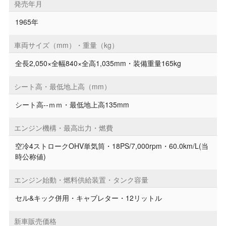
発売年月
1965年
車両サイズ（mm）・重量（kg）
全長2,050×全幅840×全高1,035mm・装備重量165kg
シート高・最低地上高（mm）
シート高--ｍｍ・最低地上高135mm
エンジン機構・最高出力・燃費
空冷4ストロークOHV単気筒・18PS/7,000rpm・60.0km/L(当
時公称値)
エンジン始動・燃料供給装置・タンク容量
セル&キック併用・キャブレター・12リットル
新車販売価格