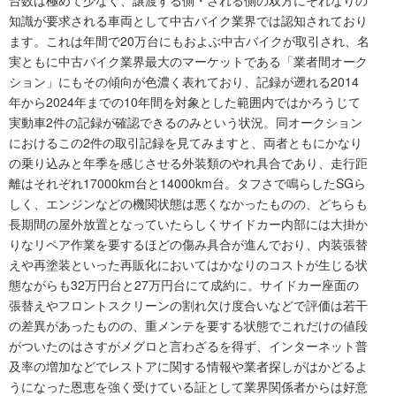
知識が要求される車両として中古バイク業界では認知されており
ます。これは年間で20万台にもおよぶ中古バイクが取引され、名
実ともに中古バイク業界最大のマーケットである「業者間オーク
ション」にもその傾向が色濃く表れており、記録が遡れる2014
年から2024年までの10年間を対象とした範囲内ではかろうじて
実動車2件の記録が確認できるのみという状況。同オークション
におけるこの2件の取引記録を見てみますと、両者ともにかなり
の乗り込みと年季を感じさせる外装類のやれ具合であり、走行距
離はそれぞれ17000km台と14000km台。タフさで鳴らしたSGら
しく、エンジンなどの機関状態は悪くなかったものの、どちらも
長期間の屋外放置となっていたらしくサイドカー内部には大掛か
りなリペア作業を要するほどの傷み具合が進んでおり、内装張替
えや再塗装といった再販化においてはかなりのコストが生じる状
態ながらも32万円台と27万円台にて成約に。サイドカー座面の
張替えやフロントスクリーンの割れ欠け度合いなどで評価は若干
の差異があったものの、重メンテを要する状態でこれだけの値段
がついたのはさすがメグロと言わざるを得ず、インターネット普
及率の増加などでレストアに関する情報や業者探しがはかどるよ
うになった恩恵を強く受けている証として業界関係者からは好意