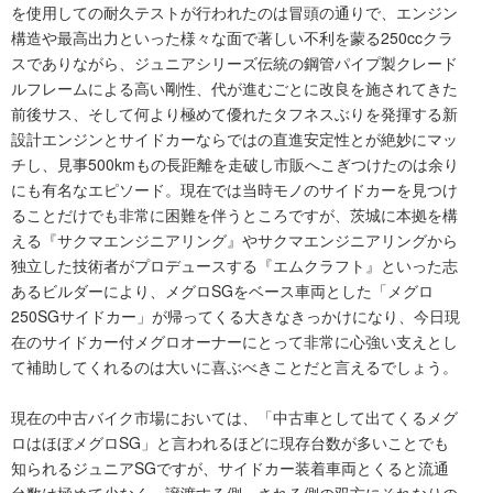
を使用しての耐久テストが行われたのは冒頭の通りで、エンジン
構造や最高出力といった様々な面で著しい不利を蒙る250ccクラ
スでありながら、ジュニアシリーズ伝統の鋼管パイプ製クレード
ルフレームによる高い剛性、代が進むごとに改良を施されてきた
前後サス、そして何より極めて優れたタフネスぶりを発揮する新
設計エンジンとサイドカーならではの直進安定性とが絶妙にマッ
チし、見事500kmもの長距離を走破し市販へこぎつけたのは余り
にも有名なエピソード。現在では当時モノのサイドカーを見つけ
ることだけでも非常に困難を伴うところですが、茨城に本拠を構
える『サクマエンジニアリング』やサクマエンジニアリングから
独立した技術者がプロデュースする『エムクラフト』といった志
あるビルダーにより、メグロSGをベース車両とした「メグロ
250SGサイドカー」が帰ってくる大きなきっかけになり、今日現
在のサイドカー付メグロオーナーにとって非常に心強い支えとし
て補助してくれるのは大いに喜ぶべきことだと言えるでしょう。
現在の中古バイク市場においては、「中古車として出てくるメグ
ロはほぼメグロSG」と言われるほどに現存台数が多いことでも
知られるジュニアSGですが、サイドカー装着車両とくると流通
台数は極めて少なく、譲渡する側・される側の双方にそれなりの