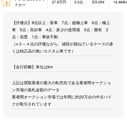
27.8万円
3.5点
SG-054
14,484
1
ドカー
【評価点】8点以上：新車 7点：超極上車 6点：極上
車 5点：良好車 4点：多少の使用感 3点：難有 2
点：劣悪 1点：事故不動
（※３～４点の評価ながら、値段が跳ねているケースの多
くは純正品の無いカスタム車です）
【走行距離】単位はkm
上記は買取業者の最大の転売先である業者間オークショ
ン市場の落札金額のデータ
業者間オークション市場では年間に約20万台の中古バイ
クが取引されています