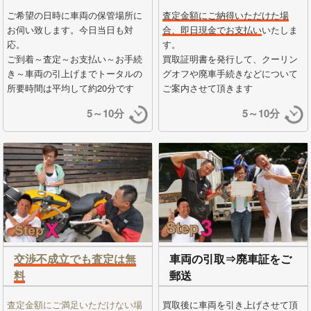
ご希望の日時に車両の保管場所に
査定金額にご納得いただけた場
お伺い致します。今日当日も対
合、即日現金でお支払い
いたしま
応。
す。
ご到着～査定～お支払い～お手続
買取証明書を発行して、クーリン
き～車両の引上げまでトータルの
グオフや廃車手続きなどについて
所要時間は平均して約20分です
ご案内させて頂きます
5～10分
5～10分
交渉不成立でも査定は無
車両の引取⇒廃車証をご
料
郵送
査定金額にご満足いただけない場
買取後に車両を引き上げさせて頂