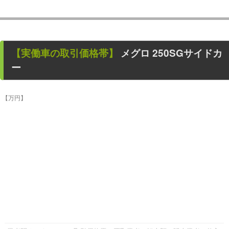
【
実働車
の取引価格帯】
メグロ 250SGサイドカ
ー
【万円】