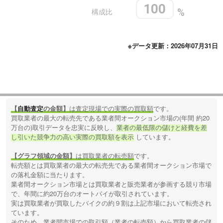
100
構成比
%
※データ更新：2026年07月31日
【
自動査定
の金額】
は査定現場での実際の買取額
です。
買取業者の最大の転売先である業者間オークション市場の(年間 約20
万台の)取引データを忠実に反映し、
業者の最低限の儲けと経費を差
し引いた競争力の高い実際の買取額を表示
しています。
【グラフ領域の金額】
は買取業者の転売額
です。
転売額とは買取業者の最大の転売先である業者間オークション市場で
の落札金額に当たります。
業者間オークション市場とは買取業者と販売業者が参画する競り市場
で、年間に約20万台のオートバイが取引されています。
実は買取業者が買取したバイクの約９割は上記市場において転売され
ています。
そのため、業者間市場での取引額（業者の転売額）から買取業者の儲