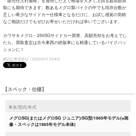
「販売仕入れ価格」を適用した上で相場を大きく上回る超高額買
取にも期待できます。数あるメグロ製バイクの中でも現存台数が
乏しい希少なサイドカー仕様車となるだけに、お試し感覚の気軽
なご相談だけでもぜひお寄せいただければ幸いでございます。
カワサキメグロ・250SGサイドカー買替、高額売却をお考えでし
たら、買取査定は古今東西の絶版車にも精通しているバイクパッ
ションに！
解説記事更新日：2025年01月04日
【スペック・仕様】
車名/型式/年式
メグロSG(またはメグロSG ジュニア)/SG型/1965年モデル(※画
像・スペックは1965年モデル本体)