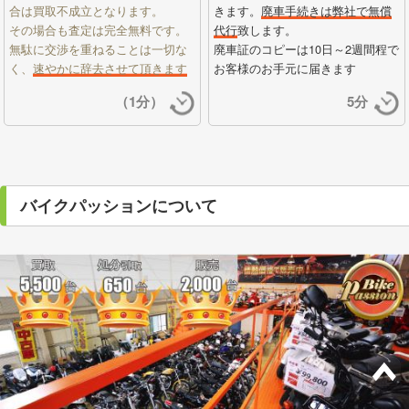
合は買取不成立となります。
きます。
廃車手続きは弊社で無償
その場合も査定は完全無料です。
代行
致します。
無駄に交渉を重ねることは一切な
廃車証のコピーは10日～2週間程で
く、
速やかに辞去させて頂きます
お客様のお手元に届きます
（1分）
5分
バイクパッションについて