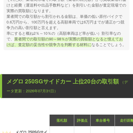
けと経費（運送料や出品手数料など）を割引いた金額が査定現場での
実際の買取額になります。
業者間での取引額から割引かれる金額は、単価の低い原付バイクで
0.6万円から、100万円を超える高額車両では6万円までが適正かつ競
争力の高い割引額と言えます。
率にすると概ね2％～10％の（高額車両ほど率が低い）割引率なの
で、
業者間での取引額の90～98％が実際の買取額となると憶えてお
けば、査定額の妥当性や競争力を判断する材料に
なることでしょう。
メグロ 250SGサイドカー
上位20台の取引額
（デ
ータ更新：2026年07月31日）
落札額
評価点
車台番号
走行距
メグロ 250SGサイ