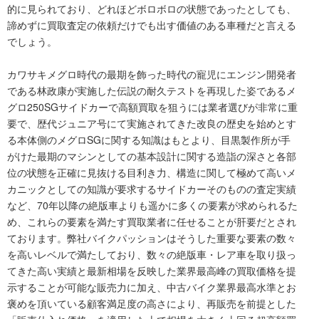
的に見られており、どれほどボロボロの状態であったとしても、
諦めずに買取査定の依頼だけでも出す価値のある車種だと言える
でしょう。
カワサキメグロ時代の最期を飾った時代の寵児にエンジン開発者
である林政康が実施した伝説の耐久テストを再現した姿であるメ
グロ250SGサイドカーで高額買取を狙うには業者選びが非常に重
要で、歴代ジュニア号にて実施されてきた改良の歴史を始めとす
る本体側のメグロSGに関する知識はもとより、目黒製作所が手
がけた最期のマシンとしての基本設計に関する造詣の深さと各部
位の状態を正確に見抜ける目利き力、構造に関して極めて高いメ
カニックとしての知識が要求するサイドカーそのものの査定実績
など、70年以降の絶版車よりも遥かに多くの要素が求められるた
め、これらの要素を満たす買取業者に任せることが肝要だとされ
ております。弊社バイクパッションはそうした重要な要素の数々
を高いレベルで満たしており、数々の絶版車・レア車を取り扱っ
てきた高い実績と最新相場を反映した業界最高峰の買取価格を提
示することが可能な販売力に加え、中古バイク業界最高水準とお
褒めを頂いている顧客満足度の高さにより、再販売を前提とした