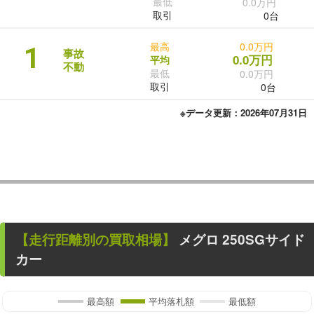
最低
0.0万円
取引
0台
最高
0.0万円
1
事故
0.0万円
平均
不動
最低
0.0万円
取引
0台
※データ更新：2026年07月31日
【走行距離別の買取相場】
メグロ 250SGサイド
カー
最高額
平均落札額
最低額