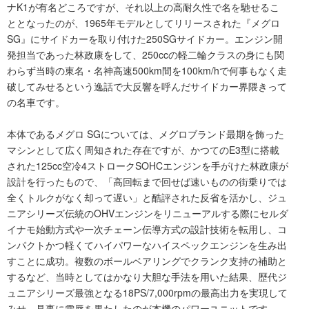
ナK1が有名どころですが、それ以上の高耐久性で名を馳せるこ
ととなったのが、1965年モデルとしてリリースされた『メグロ
SG』にサイドカーを取り付けた250SGサイドカー。エンジン開
発担当であった林政康をして、250ccの軽二輪クラスの身にも関
わらず当時の東名・名神高速500km間を100km/hで何事もなく走
破してみせるという逸話で大反響を呼んだサイドカー界隈きって
の名車です。
本体であるメグロ SGについては、メグロブランド最期を飾った
マシンとして広く周知された存在ですが、かつてのE3型に搭載
された125cc空冷4ストロークSOHCエンジンを手がけた林政康が
設計を行ったもので、「高回転まで回せば速いものの街乗りでは
全くトルクがなく却って遅い」と酷評された反省を活かし、ジュ
ニアシリーズ伝統のOHVエンジンをリニューアルする際にセルダ
イナモ始動方式や一次チェーン伝導方式の設計技術を転用し、コ
ンパクトかつ軽くてハイパワーなハイスペックエンジンを生み出
すことに成功。複数のボールベアリングでクランク支持の補助と
するなど、当時としてはかなり大胆な手法を用いた結果、歴代ジ
ュニアシリーズ最強となる18PS/7,000rpmの最高出力を実現して
みせ、見事に雪辱を果たしたのが本機のパワーユニットです。