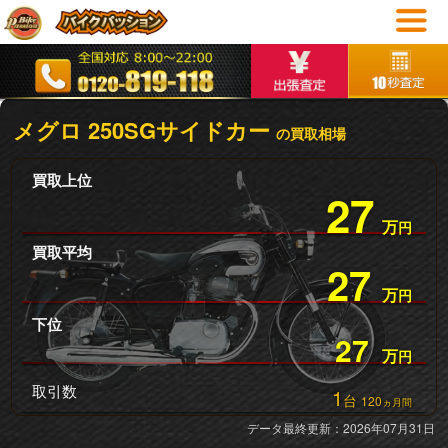
メグロ 250SGサイドカー
の買取相場
買取上位
27
万
円
買取平均
27
万
円
下位
27
万
円
取引数
1
台
120
ヵ月間
データ最終更新：2026年07月31日