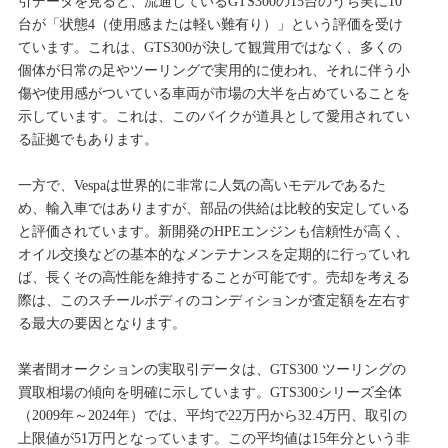
引データを見ると、流通しているGTS300の15台のうち実に10
台が「状態4（使用感または軽い難有り）」という評価を受け
ています。これは、GTS300が決して観賞用ではなく、多くの
個体が日常の足やツーリングで実用的に使われ、それに伴う小
傷や使用感がついている車両が市場の大半を占めていることを
示しています。これは、このバイクが道具として愛用されてい
る証拠でもあります。
一方で、Vespaは世界的に非常に人気の高いモデルであるた
め、輸入車ではありますが、部品の供給は比較的安定している
と評価されています。新開発のHPEエンジンも信頼性が高く、
オイル交換などの基本的なメンテナンスを定期的に行っていれ
ば、長くその高性能を維持することが可能です。売却を考える
際は、このスチールボディのコンディションが査定額を左右す
る最大の要因となります。
業者間オークションの実取引データは、GTS300 ツーリングの
買取相場の傾向を明確に示しています。GTS300シリーズ全体
（2009年～2024年）では、平均で22万円から32.4万円、取引の
上限値が51万円となっています。この平均値は15年分という非