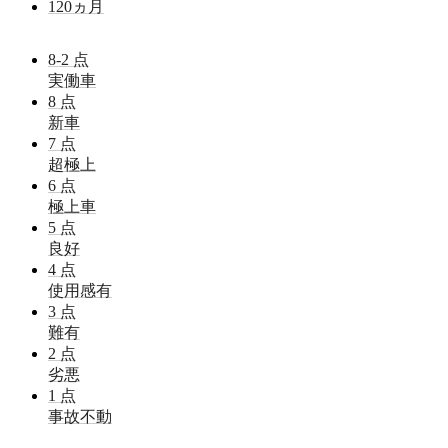
120
ヵ月
8-2
点
実働車
8
点
新車
7
点
超極上
6
点
極上車
5
点
良好
4
点
使用感有
3
点
難有
2
点
劣悪
1
点
事故不動