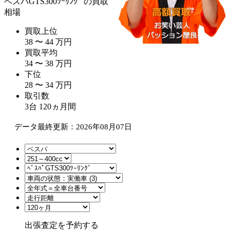
ベスパGTS300ﾂｰﾘﾝｸﾞ
の買取
相場
買取上位
38
〜
44
万
円
買取平均
34
〜
38
万
円
下位
28
〜
34
万
円
取引数
3
台
120
ヵ月間
データ最終更新：2026年08月07日
出張査定を予約する