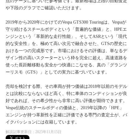
点のデータに基づいた参考値です。最新相場は上段の自動査定
や下段のグラフでご確認いただけます。
2019年から2020年にかけてのVespa GTS300 Touringは、Vespaが
守り続けるスチールボディという「普遍的な価値」と、HPEエ
ンジンという「革新的な走行性能」、そしてASRという「現代
的な安全性」を、極めて高い次元で融合させた、GTSの歴史に
おける一つの完成形です。市場におけるその評価は、単なるデ
ザイン性の高いスクーターという枠を完全に超え、高速道路を
使った長距離移動も安全かつ快適にこなせる、真の「グランツ
ーリスモ（GTS）」としての実力に基づいています。
売却を検討する際、その車両が持つ価値は2018年以前のモデル
とは比較にならないほど高く、特に車体のコンディションが良
好であれば、その希少性から非常に高い評価が期待できます。
Vespa伝統のスチールボディの価値と、2019年以降の「HPE」
エンジンが持つ革新性を正確に評価できる専門の査定士が、バ
イクパッションには在籍しています。
解説記事更新日：2025年11月15日