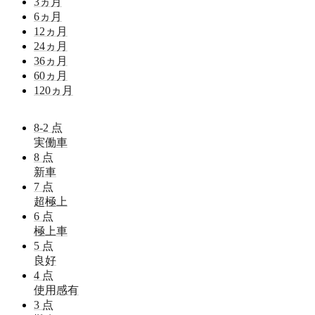
3
ヵ月
6
ヵ月
12
ヵ月
24
ヵ月
36
ヵ月
60
ヵ月
120
ヵ月
8-2
点
実働車
8
点
新車
7
点
超極上
6
点
極上車
5
点
良好
4
点
使用感有
3
点