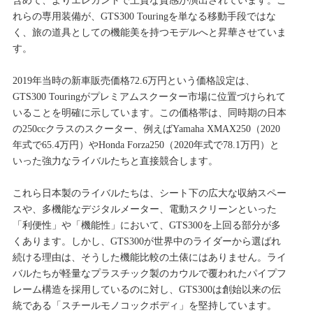
含めて、よりエレガントで上質な質感が演出されています。こ
れらの専用装備が、GTS300 Touringを単なる移動手段ではな
く、旅の道具としての機能美を持つモデルへと昇華させていま
す。
2019年当時の新車販売価格72.6万円という価格設定は、
GTS300 Touringがプレミアムスクーター市場に位置づけられて
いることを明確に示しています。この価格帯は、同時期の日本
の250ccクラスのスクーター、例えばYamaha XMAX250（2020
年式で65.4万円）やHonda Forza250（2020年式で78.1万円）と
いった強力なライバルたちと直接競合します。
これら日本製のライバルたちは、シート下の広大な収納スペー
スや、多機能なデジタルメーター、電動スクリーンといった
「利便性」や「機能性」において、GTS300を上回る部分が多
くあります。しかし、GTS300が世界中のライダーから選ばれ
続ける理由は、そうした機能比較の土俵にはありません。ライ
バルたちが軽量なプラスチック製のカウルで覆われたパイプフ
レーム構造を採用しているのに対し、GTS300は創始以来の伝
統である「スチールモノコックボディ」を堅持しています。