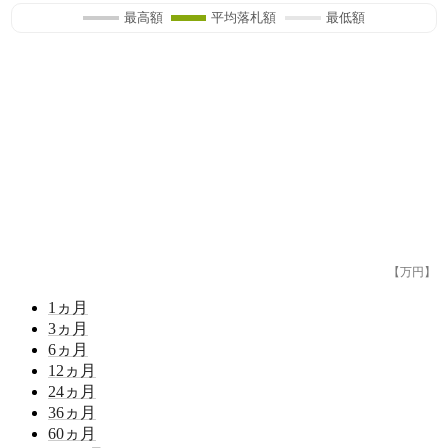
最高額
平均落札額
最低額
【万円】
1
ヵ月
3
ヵ月
6
ヵ月
12
ヵ月
24
ヵ月
36
ヵ月
60
ヵ月