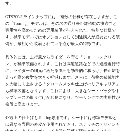
す。
GTS300のラインナップには、複数の仕様が存在しますが、こ
の「Touring」モデルは、その名の通り長距離移動の快適性と
実用性を高めるための専用装備が与えられた、特別な仕様で
す。標準モデルではオプションとして別途購入が必要となる装
備が、最初から装着されている点が最大の特徴です。
具体的には、走行風からライダーを守る「ショートスクリー
ン」が標準装備されます。これは高速道路などでの連続走行時
に、ライダーの胸元にあたる風圧を効果的に和らげ、長距離を
走った際の疲労を大きく軽減します。さらに、荷物の積載能力
を大幅に向上させる「クロームメッキ仕上げのリアキャリア」
も標準装備となります。これにより、大きなシートバッグやト
ップケースの取り付けが容易になり、ツーリングでの実用性が
格段に高まります。
外観上の仕上げもTouring専用です。シートには標準モデルと
は異なる専用の表皮が使用されており、ステッチのデザインも