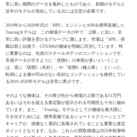
常に長い期間のデータを集約したものであり、初期のモデルと
近年のモデルが混在している点には注意が必要です。
2019年から2020年式の「HPE」エンジンとASRを標準装備した
Touringモデルは、この相場データの中で「上限」に近い、非
常に高い評価を受けるグループに属します。市場は「HPE」搭
載以前と以後で、GTS300の価値を明確に区別しています。特
に重要なのは、先述のスチールボディのコンディションです。
市場データが示すように「状態4」の車両が多いということ
は、逆に「状態5（良好）」や「状態6（極上車）」といった、
転倒による傷や凹みのない良好なコンディションを維持してい
る2019-2020年モデルは非常に希少です。
そのような個体は、その希少性から相場の上限である51万円、
あるいはそれを超える査定額が提示される可能性も十分に秘め
ています。また、「Touring」モデルとしての価値を最大限に
引き出すためには、標準装備であるショートスクリーンとリア
キャリアが、損傷なく適切に装着されていることも重要な査定
ポイントとなります。なお、これらの買取相場は2025年執筆時