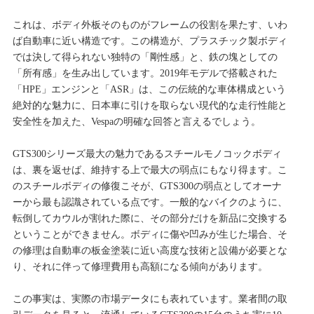
これは、ボディ外板そのものがフレームの役割を果たす、いわ
ば自動車に近い構造です。この構造が、プラスチック製ボディ
では決して得られない独特の「剛性感」と、鉄の塊としての
「所有感」を生み出しています。2019年モデルで搭載された
「HPE」エンジンと「ASR」は、この伝統的な車体構成という
絶対的な魅力に、日本車に引けを取らない現代的な走行性能と
安全性を加えた、Vespaの明確な回答と言えるでしょう。
GTS300シリーズ最大の魅力であるスチールモノコックボディ
は、裏を返せば、維持する上で最大の弱点にもなり得ます。こ
のスチールボディの修復こそが、GTS300の弱点としてオーナ
ーから最も認識されている点です。一般的なバイクのように、
転倒してカウルが割れた際に、その部分だけを新品に交換する
ということができません。ボディに傷や凹みが生じた場合、そ
の修理は自動車の板金塗装に近い高度な技術と設備が必要とな
り、それに伴って修理費用も高額になる傾向があります。
この事実は、実際の市場データにも表れています。業者間の取