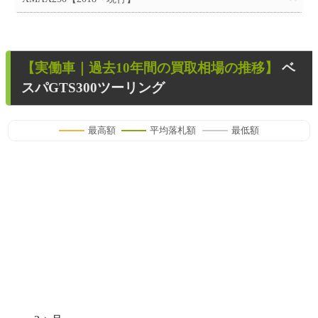
【
実働車
｜過去
10
年
間の買取相場の推移】
ベ
スパGTS300ツーリング
最高額
平均落札額
最低額