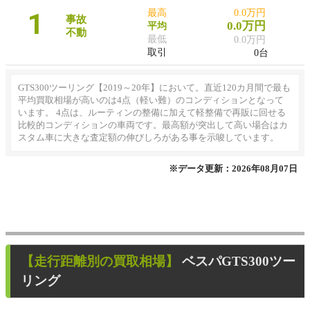
1
最高
0.0万円
事故
0.0万円
平均
不動
最低
0.0万円
取引
0台
GTS300ツーリング【2019～20年】において。直近120カ月間で最も
平均買取相場が高いのは4点（軽い難）のコンディションとなって
います。 4点は、ルーティンの整備に加えて軽整備で再販に回せる
比較的コンディションの車両です。最高額が突出して高い場合はカ
スタム車に大きな査定額の伸びしろがある事を示唆しています。
※データ更新：2026年08月07日
【走行距離別の買取相場】
ベスパGTS300ツー
リング