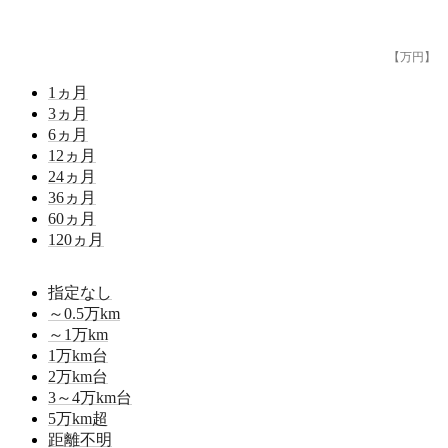
【万円】
1
ヵ月
3
ヵ月
6
ヵ月
12
ヵ月
24
ヵ月
36
ヵ月
60
ヵ月
120
ヵ月
指定なし
～0.5
万km
～1
万km
1
万km台
2
万km台
3～4
万km台
5
万km超
距離不明