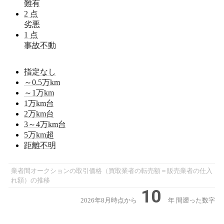
難有
2
点
劣悪
1
点
事故不動
指定なし
～0.5
万km
～1
万km
1
万km台
2
万km台
3～4
万km台
5
万km超
距離不明
業者間オークションの取引価格（買取業者の転売額＝販売業者の仕入
れ額）の推移
10
2026年8月時点から
年
間遡った数字