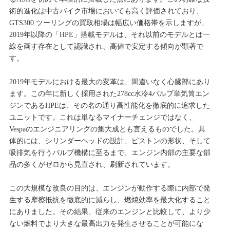
術的進化は中古バイク市場においても高く評価されており、
GTS300 ツーリングの買取相場は幅広い価格帯を示しますが、
2019年以降の「HPE」搭載モデルは、それ以前のモデルとは一
線を画す存在として認識され、高値で安定する傾向が顕著で
す。
2019年モデルにおける最大の変革は、間違いなく心臓部にあり
ます。この年に新しく採用された278cc水冷4バルブ単気筒エン
ジンであるHPEは、その名の通り高性能化を徹底的に追求した
ユニットです。これは単なるマイナーチェンジではなく、
Vespaのエンジニアリングの集大成とも言えるものでした。具
体的には、シリンダーヘッドの設計、ピストンの形状、そして
吸排気を行うバルブ機構に至るまで、エンジン内部の主要な部
品の多くがゼロから見直され、刷新されています。
この大規模な改良の目的は、エンジンが動作する際に内部で発
生する摩擦抵抗を徹底的に減らし、燃焼効率を最大化すること
にありました。その結果、従来のエンジンと比較して、より少
ない燃料でより大きな最高出力を発生させることが可能にな