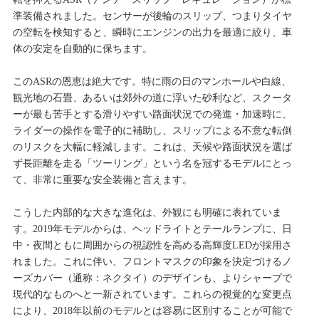
準装備されました。センサーが後輪のスリップ、つまりタイヤ
の空転を検知すると、瞬時にエンジンの出力を最適に絞り、車
体の安定を自動的に保ちます。
このASRの恩恵は絶大です。特に雨の日のマンホールや白線、
観光地の石畳、あるいは郊外の道に浮いた砂利など、スクータ
ーが最も苦手とする滑りやすい路面状況での発進・加速時に、
ライダーの操作を電子的に補助し、スリップによる不意な転倒
のリスクを大幅に軽減します。これは、天候や路面状況を選ば
ず長距離を走る「ツーリング」という名を冠するモデルにとっ
て、非常に重要な安全装備と言えます。
こうした内部的な大きな進化は、外観にも明確に表れていま
す。2019年モデルからは、ヘッドライトとテールランプに、日
中・夜間ともに周囲からの視認性を高める高輝度LEDが採用さ
れました。これに伴い、フロントマスクの印象を決定づけるノ
ーズカバー（通称：ネクタイ）のデザインも、よりシャープで
現代的なものへと一新されています。これらの視覚的な変更点
により、2018年以前のモデルとは容易に区別することが可能で