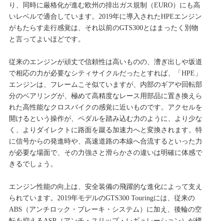
り、同時に厳格化が進む欧州の排出ガス規制（EURO）にも高
いレベルで適合しています。2019年に導入されたHPEエンジン
がもたらす走行感覚は、それ以前のGTS300とはまったく別物
と言ってよいほどです。
従来のエンジンが頑丈で信頼性は高いものの、漕ぎ出しや坂道
で相応の力が必要なシティサイクルだったとすれば、「HPE」
エンジンは、フレームこそ似ていますが、内部のギアや回転部
分のベアリングが、極めて高精度なレース用部品に置き換えら
れた高性能なクロスバイクの感覚に近いものです。アクセルを
開けるという操作が、ペダルを踏み込む力のように、より少な
く、よりダイレクトに路面を蹴る加速力へと変換されます。特
に信号からの発進時や、高速道路の本線へ合流するといった力
が必要な場面で、その力強さと滑らかさの違いは明確に体感で
きるでしょう。
エンジン性能の向上は、安全装備の飛躍的な進化によって支え
られています。2019年モデルのGTS300 Touringには、従来の
ABS（アンチロック・ブレーキ・システム）に加え、後輪の空
転を抑えるASR（アンチ・スリップ・レギュレーション）が標