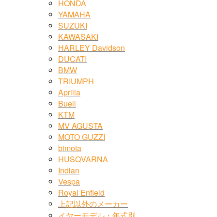
HONDA
YAMAHA
SUZUKI
KAWASAKI
HARLEY Davidson
DUCATI
BMW
TRIUMPH
Aprilia
Buell
KTM
MV AGUSTA
MOTO GUZZI
bimota
HUSQVARNA
Indian
Vespa
Royal Enfield
上記以外のメーカー
イヤーモデル・年式別