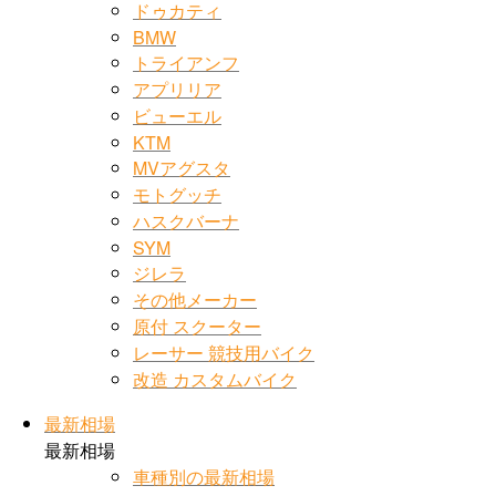
ドゥカティ
BMW
トライアンフ
アプリリア
ビューエル
KTM
MVアグスタ
モトグッチ
ハスクバーナ
SYM
ジレラ
その他メーカー
原付 スクーター
レーサー 競技用バイク
改造 カスタムバイク
最新相場
最新相場
車種別の最新相場