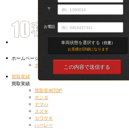
〒
お電話
車両状態を選択する
（任意）
お見積が詳細になります
ホームページ
ホームページ
買取実績
買取実績
買取実例TOP
ホンダ
ヤマハ
スズキ
カワサキ
ハーレー