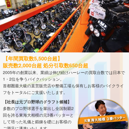
【年間買取数5,500台超】
販売数2,000台超 処分引取数650台超
2005年の創業以来、業績は伸び続けハーレーの買取台数では日本で
1・2位を争うバイクパッション。
首都圏最大級の直営販売店や整備工場も保有しお客様のバイクライ
フをトータルにご支援いたします。
【社長は元プロ野球のドラフト候補】
多数のプロ野球選手を輩出し全国制覇2
回を誇る東海大相模の元3番バッターと
して培った礼儀と鍛錬を礎にお客様の
ご満足に邁進いたします。