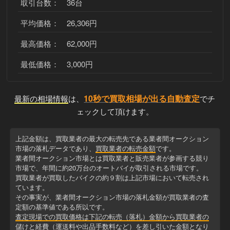
取引台数： 36台
平均価格： 26,306円
最高価格： 62,000円
最低価格： 3,000円
10秒で買取相場が出る自動査定
最新の相場情報
は、
でチ
ェックして頂けます。
上記金額は、買取業者の最大の転売先である業者間オークション
市場の落札データであり、
買取業者の転売金額
です。
業者間オークション市場とは買取業者と販売業者が参画する競り
市場で、年間に約20万台のオートバイが取引される市場です。
買取業者が買取したバイクの約９割は上記市場において転売され
ています。
その事実が、業者間オークション市場の落札金額が買取業者の査
定額の基準値である所以です。
査定現場での買取価格は下記の転売（落札）金額から買取業者の
儲けと経費（運送料や出品手数料など）を差し引いた金額
となり