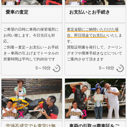
愛車の査定
お支払いとお手続き
ご希望の日時に車両の保管場所に
査定金額にご納得いただけた場
お伺い致します。今日当日も対
合、即日現金でお支払い
いたしま
応。
す。
ご到着～査定～お支払い～お手続
買取証明書を発行して、クーリン
き～車両の引上げまでトータルの
グオフや廃車手続きなどについて
所要時間は平均して約20分です
ご案内させて頂きます
5～10分
5～10分
交渉不成立でも査定は無
車両の引取⇒廃車証をご