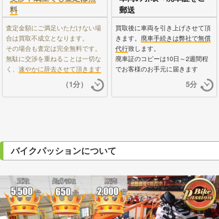
料
郵送
査定金額にご満足いただけない場
買取後に車両を引き上げさせて頂
合は買取不成立となります。
きます。
廃車手続きは弊社で無償
その場合も査定は完全無料です。
代行
致します。
無駄に交渉を重ねることは一切な
廃車証のコピーは10日～2週間程
く、
速やかに辞去させて頂きます
でお客様のお手元に届きます
（1分）
5分
バイクパッションについて